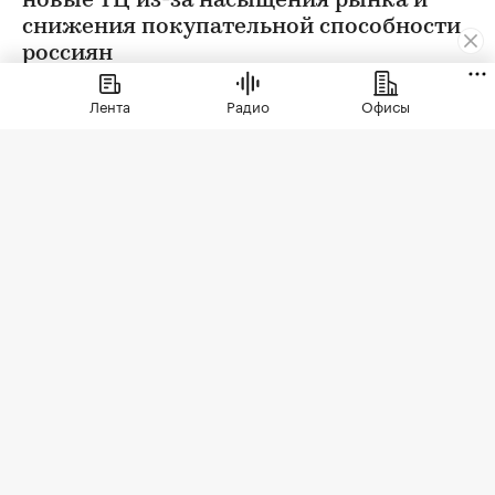
новые ТЦ из-за насыщения рынка и
снижения покупательной способности
россиян
Лента
Радио
Офисы
Фото: singulyarra1 / Depositphotos
В трети крупных городов России больше не
строят новые торговые центры, выяснила