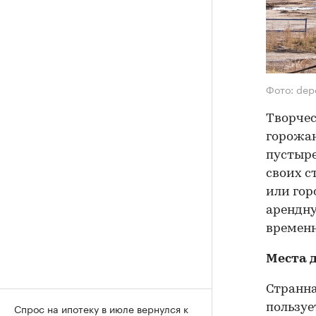
Фото: dep
Творчес
горожан
пустыре
своих с
или гор
арендну
временн
Места 
Странна
Спрос на ипотеку в июле вернулся к
пользуе