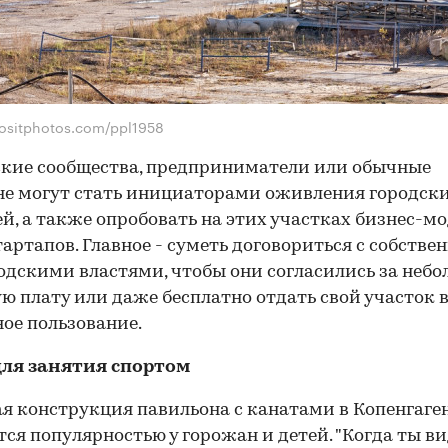
ositphotos.com/ppl1958
кие сообщества, предприниматели или обычные
е могут стать инициаторами оживления городск
й, а также опробовать на этих участках бизнес-м
тартапов. Главное - суметь договориться с собств
одскими властями, чтобы они согласились за неб
ю плату или даже бесплатно отдать свой участок 
ое пользование.
для занятия спортом
я конструкция павильона с канатами в Копенгаге
тся популярностью у горожан и детей. "Когда ты в