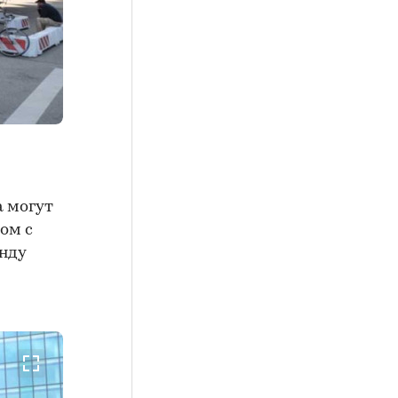
а могут
ом с
енду