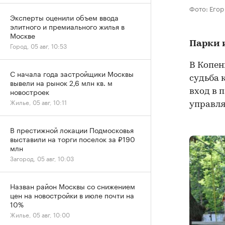
Фото: Его
Эксперты оценили объем ввода
элитного и премиального жилья в
Москве
Парки 
Город, 05 авг, 10:53
В Копен
С начала года застройщики Москвы
судьба 
вывели на рынок 2,6 млн кв. м
новостроек
вход в 
Жилье, 05 авг, 10:11
управля
В престижной локации Подмосковья
выставили на торги поселок за ₽190
млн
Загород, 05 авг, 10:03
Назван район Москвы со снижением
цен на новостройки в июле почти на
10%
Жилье, 05 авг, 10:00