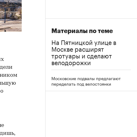
Материалы по теме
На Пятницкой улице в
Москве расширят
тротуары и сделают
их
велодорожки
одели
енником
Московские подвалы предлагают
переделать под велостоянки
ольшую
во
не
идишь,