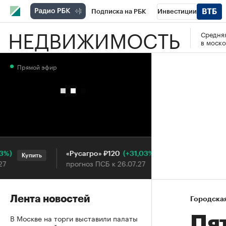
Подписка на РБК
Инвестиции
НЕДВИЖИМОСТЬ
Средняя
РБК Вино
Спорт
Школа управления
в моско
Национальные проекты
Город
Стил
Прямой эфир
Кредитные рейтинги
Франшизы
Га
Проверка контрагентов
Политика
Э
(+31,03%)
«Русагро» ₽120
Ozon ₽5
Купить
Купить
прогноз ПСБ к 26.07.27
прогноз П
Лента новостей
Городска
В Москве на торги выставили палаты
Пя