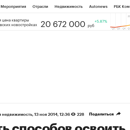
Мероприятия
Отрасли
Недвижимость
Autonews
РБК Ком
20 672 000
 цена квартиры
 РБК
РБК Образование
РБК Курсы
РБК Life
+5.87%
Тренды
Виз
вских новостройках
руб
ь
Крипто
РБК Бизнес-среда
Дискуссионный клуб
Исследо
зета
Спецпроекты СПб
Конференции СПб
Спецпроекты
кономика
Бизнес
Технологии и медиа
Финансы
Рынок на
(+87,41%)
(+30,19%)
 450
АФК «Система» ₽12
Купить
Куп
СБ к 29.07.27
прогноз БКС к 15.07.27
Поделиться
я недвижимость
⁠,
13 ноя 2014, 12:36
228
ть способов освоить