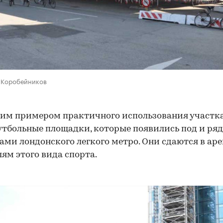
р Коробейников
им примером практичного использования участк
утбольные площадки, которые появились под и ряд
ами лондонского легкого метро. Они сдаются в ар
ям этого вида спорта.