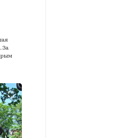
шая
. За
торым