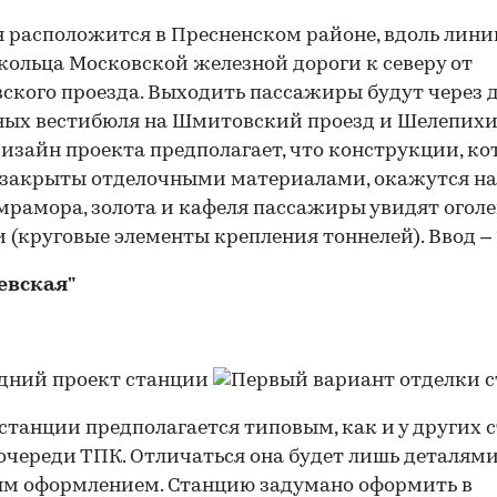
 расположится в Пресненском районе, вдоль лини
кольца Московской железной дороги к северу от
кого проезда. Выходить пассажиры будут через 
ных вестибюля на Шмитовский проезд и Шелепих
Дизайн проекта предполагает, что конструкции, к
закрыты отделочными материалами, окажутся на
мрамора, золота и кафеля пассажиры увидят огол
 (круговые элементы крепления тоннелей). Ввод – 
евская"
станции предполагается типовым, как и у других 
очереди ТПК. Отличаться она будет лишь деталями
м оформлением. Станцию задумано оформить в