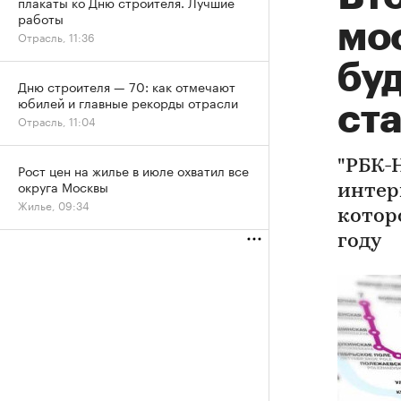
плакаты ко Дню строителя. Лучшие
работы
мос
Отрасль, 11:36
бу
Дню строителя — 70: как отмечают
юбилей и главные рекорды отрасли
ст
Отрасль, 11:04
"РБК-
Рост цен на жилье в июле охватил все
округа Москвы
интер
Жилье, 09:34
котор
году