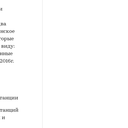
и
два
инское
оторые
 виду:
енные
2016г.
станций
 и