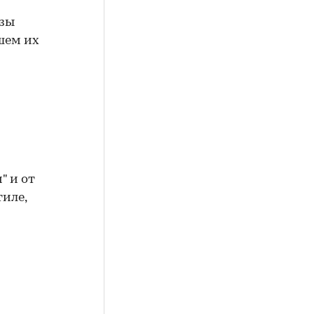
изы
шем их
" и от
иле,