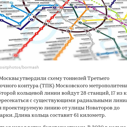
ositphotos/bormash
Москвы утвердили схему тоннелей Третьего
очного контура (ТПК) Московского метрополитена
Второй кольцевой линии войдут 28 станций, 17 из 
ересекаться с существующими радиальными лини
 проектируемую линию от улицы Новаторов до
рки. Длина кольца составит 61 километр.