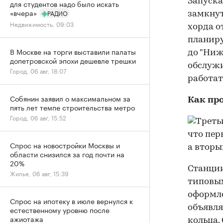
Запуска
для студентов надо было искать
«вчера»
РАДИО
замкнут
Недвижимость, 09:03
хорда о
планиру
В Москве на торги выставили палаты
до "Ниж
допетровской эпохи дешевле трешки
обслужи
Город, 06 авг, 18:07
работат
Собянин заявил о максимальном за
Как пр
пять лет темпе строительства метро
Город, 06 авг, 15:52
Спрос на новостройки Москвы и
области снизился за год почти на
20%
Станции
Жилье, 06 авг, 15:39
типовым
оформле
Спрос на ипотеку в июле вернулся к
объявля
естественному уровню после
ажиотажа
кольца.