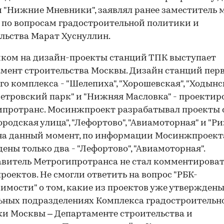
 "Нижние Мневники", заявлял ранее заместитель 
по вопросам градостроительной политики и
льства Марат Хуснуллин.
ком на дизайн-проекты станций ТПК выступает
мент строительства Москвы. Дизайн станций пер
го комплекса - "Шелепиха", "Хорошевская", "Ходынс
"Петровский парк" и "Нижняя Масловка" - проектир
ипротранс. Мосинжпроект разрабатывал проекты 
родская улица", "Лефортово", "Авиамоторная" и "Ри
на данный момент, по информации Мосинжпроект
ены только два - "Лефортово", "Авиамоторная".
витель Метрогипротранса не стал комментирова
проектов. Не смогли ответить на вопрос "РБК-
мости" о том, какие из проектов уже утверждены,
ных подразделениях Комплекса градостроительн
и Москвы – Департаменте строительства и