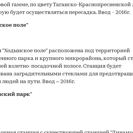
вой гамме, по цвету Таганско-Краснопресненской 
рую будет осуществляться пересадка. Ввод - 2016г.
ское поле"
 "Ходынское поле" расположена под территорией
нного парка и крупного микрорайона, который с
ей взлетно-посадочной полосе. Станция будет
вана заградительными стеклами для предотвращ
 людей на пути. Ввод – 2016г.
вский парк"
очная станция с существующей станцией "Динамо