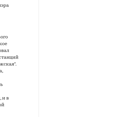
мэра
вого
кое
овал
станций
жская".
а,
ть
 и в
ой