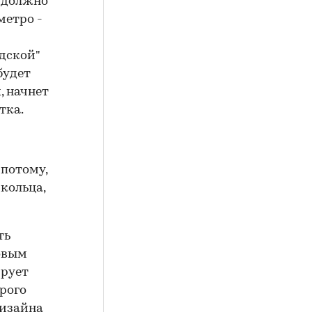
о должно
метро -
одской"
будет
, начнет
тка.
ть
овым
ирует
рого
дизайна