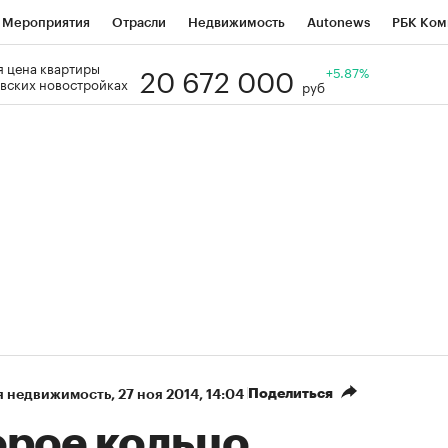
Мероприятия
Отрасли
Недвижимость
Autonews
РБК Ком
20 672 000
 цена квартиры
Образование
РБК Курсы
РБК Life
Тренды
+5.87%
Визионеры
Н
вских новостройках
руб
Дискуссионный клуб
Исследования
Кредитные рейтинги
Фр
Спецпроекты
Проверка контрагентов
Политика
Экономи
к наличной валюты
Поделиться
я недвижимость
⁠,
27 ноя 2014, 14:04
орое кольцо