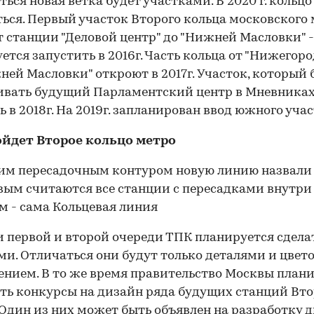
ться новая ветка будет участками. В 2020 г. кольц
ься. Первый участок Второго кольца московского 
т станции "Деловой центр" до "Нижней Масловки" -
ется запустить в 2016г. Часть кольца от "Нижегор
ней Масловки" откроют в 2017г. Участок, который 
вать будущий Парламентский центр в Мневниках
ь в 2018г. На 2019г. запланирован ввод южного учас
ойдет Второе кольцо метро
 первой и второй очереди ТПК планируется сдела
и. Отличаться они будут только деталями и цвет
нием. В то же время правительство Москвы план
ть конкурсы на дизайн ряда будущих станций Вто
 Один из них может быть объявлен на разработку 