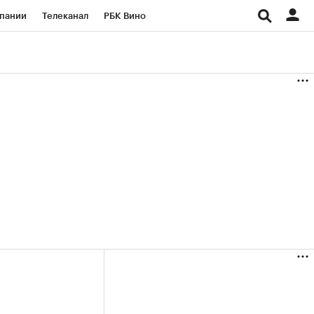
пании
Телеканал
РБК Вино
ациональные проекты
Город
аншизы
Газета
ка
Бизнес