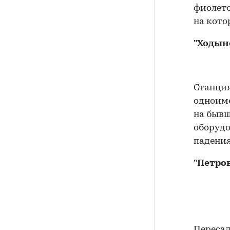
фиолето
на кото
"Ходын
Станция
одноиме
на бывш
оборудо
падения
"Петро
Пересад