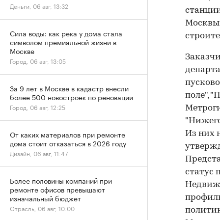
Деньги, 06 авг, 13:32
станции
Москвы 
Сила воды: как река у дома стала
строите
символом премиальной жизни в
Москве
Заказчи
Город, 06 авг, 13:05
департа
пусково
За 9 лет в Москве в кадастр внесли
поле", 
более 500 новостроек по реновации
Город, 06 авг, 12:25
Метрог
"Нижего
От каких материалов при ремонте
Из них 
дома стоит отказаться в 2026 году
утвержд
Дизайн, 06 авг, 11:47
Предста
статус 
Более половины компаний при
Недвижи
ремонте офисов превышают
изначальный бюджет
профиль
Отрасль, 06 авг, 10:00
политик