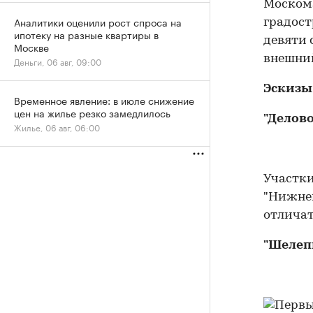
Москома
Аналитики оценили рост спроса на
градос
ипотеку на разные квартиры в
девяти 
Москве
внешний
Деньги, 06 авг, 09:00
Эскизы
Временное явление: в июле снижение
цен на жилье резко замедлилось
"Делов
Жилье, 06 авг, 06:00
Участки
"Нижней
отличат
"Шелеп