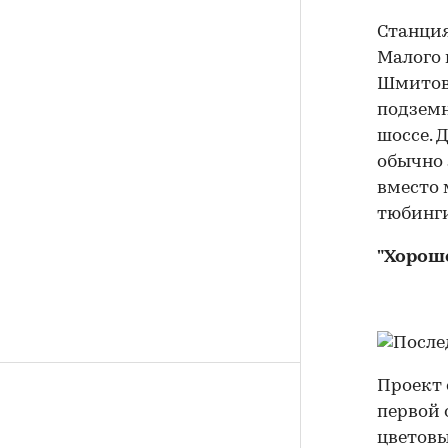
Станция
Малого 
Шмитовс
подзем
шоссе. 
обычно 
вместо 
тюбинги
"Хорош
Проект 
первой 
цветовы