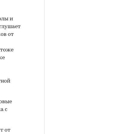
олы и
глушает
ов от
 тоже
же
тной