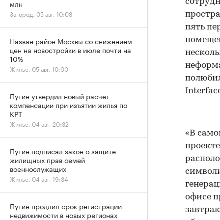
сотрудн
млн
Загород, 05 авг, 10:03
простра
пять пе
помещен
Назван район Москвы со снижением
цен на новостройки в июле почти на
несколь
10%
неформа
Жилье, 05 авг, 10:00
полюби
Interfa
Путин утвердил новый расчет
компенсации при изъятии жилья по
КРТ
Жилье, 04 авг, 20:32
«В само
проекте
Путин подписал закон о защите
располо
жилищных прав семей
военнослужащих
символи
Жилье, 04 авг, 19:34
генерац
офисе п
Путин продлил срок регистрации
завтрак
недвижимости в новых регионах