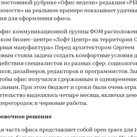
 постоянной рубрике «Офис недели» редакция «РБ
мости» на реальном примере показывает удачны
ия для оформления офиса.
офис коммуникационной группы ФОМ расположен
ком бизнес-центре «Лофт Центр» на территории 
рная мануфактура». Перед архитектором Сергеем
вым стояла задача создать комфортные условия 
ействия специалистов из разных сфер: социологов
ков, дизайнеров, редакторов и программистов. З
чтобы офис получился сдержанным и одновременн
льным. При этом бюджет и сроки были очень огр
ительство выделялось четыре месяца, включая де
перегородок и черновые работы.
овочное решение
я часть офиса представляет собой open space для 