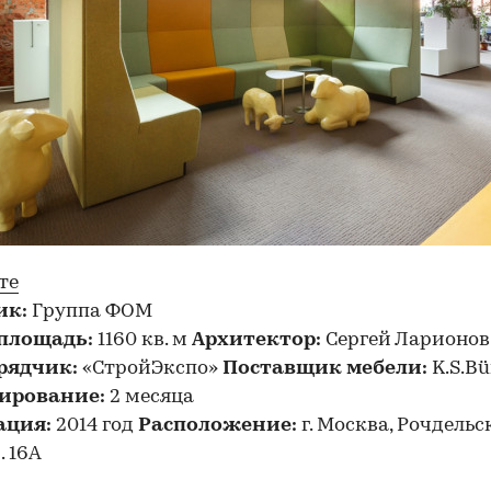
те
ик:
Группа ФОМ
площадь:
1160 кв. м
Архитектор:
Сергей Ларионов
рядчик:
«СтройЭкспо»
Поставщик мебели:
K.S.Bü
ирование:
2 месяца
ация:
2014 год
Расположение:
г. Москва, Рочдельск
р. 16А