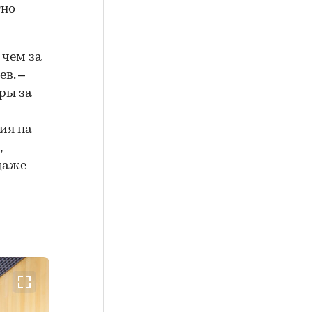
 чем за
в. –
ры за
ия на
,
даже