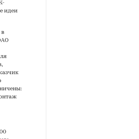
К-
е идеи
 в
ОАО
для
,
аказчик
о
аничены:
монтаж
100