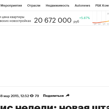
Мероприятия
Отрасли
Недвижимость
Autonews
РБК Ком
20 672 000
 цена квартиры
 РБК
РБК Образование
РБК Курсы
РБК Life
+5.87%
Тренды
Виз
вских новостройках
руб
ь
Крипто
РБК Бизнес-среда
Дискуссионный клуб
Исследо
зета
Спецпроекты СПб
Конференции СПб
Спецпроекты
кономика
Бизнес
Технологии и медиа
Финансы
Рынок на
(+86,01%)
(+28,89%)
n ₽5 450
АФК «Система» ₽12
Купить
ноз ПСБ к 29.07.27
прогноз БКС к 15.07.27
Поделиться
18 мар 2015, 12:52
79
ис недели: новая шт