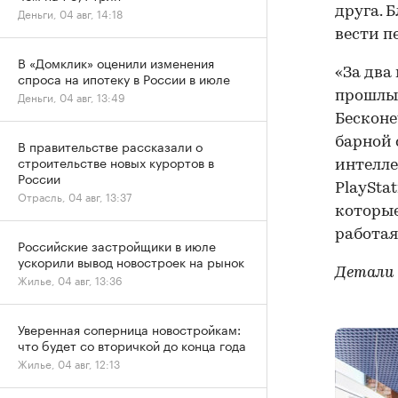
Деньги, 04 авг, 14:18
В «Домклик» оценили изменения
«За два
спроса на ипотеку в России в июле
прошлые
Деньги, 04 авг, 13:49
Бесконе
барной 
В правительстве рассказали о
строительстве новых курортов в
интелле
России
PlaySta
Отрасль, 04 авг, 13:37
которые
работая
Российские застройщики в июле
ускорили вывод новостроек на рынок
Детали
Жилье, 04 авг, 13:36
Уверенная соперница новостройкам:
что будет со вторичкой до конца года
Жилье, 04 авг, 12:13