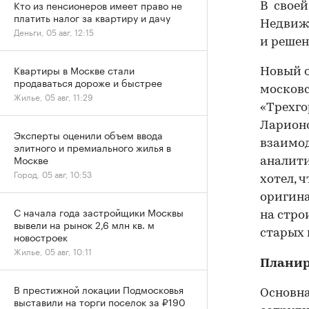
Кто из пенсионеров имеет право не
В своей
платить налог за квартиру и дачу
Недвижи
Деньги, 05 авг, 12:15
и решен
Квартиры в Москве стали
Новый 
продаваться дороже и быстрее
московс
Жилье, 05 авг, 11:29
«Трехго
Ларионо
Эксперты оценили объем ввода
взаимод
элитного и премиального жилья в
Москве
аналити
Город, 05 авг, 10:53
хотел, 
оригина
С начала года застройщики Москвы
на стро
вывели на рынок 2,6 млн кв. м
старых 
новостроек
Жилье, 05 авг, 10:11
Планир
В престижной локации Подмосковья
Основна
выставили на торги поселок за ₽190