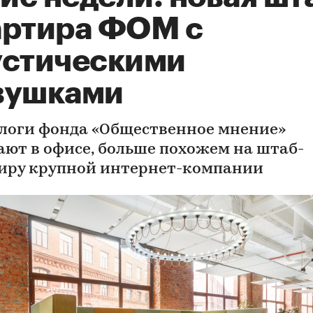
артира ФОМ с
устическими
вушками
логи фонда «Общественное мнение»
ают в офисе, больше похожем на штаб-
иру крупной интернет-компании