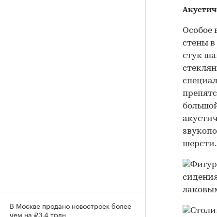
Акустич
Особое 
стены в
стук ша
стеклян
специал
препятс
большой
акустич
звукопо
шерсти.
В Москве продано новостроек более
чем на ₽3,4 трлн