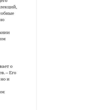
щего
 лекций,
дсобные
но
пании
ном
вает о
. – Его
 но и
вом