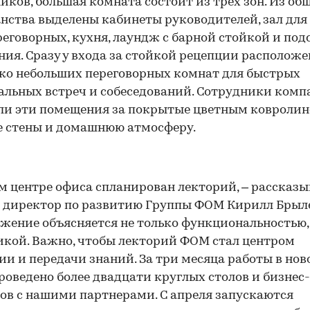
иков, большая комната состоит из трех зон. Из об
нства выделены кабинеты руководителей, зал для
реговорных, кухня, лаундж с барной стойкой и по
ия. Сразу у входа за стойкой рецепции расположе
ко небольших переговорных комнат для быстрых
льных встреч и собеседований. Сотрудники ком
ли эти помещения за покрытые цветным ковроли
ce стены и домашнюю атмосферу.
00:00
/
00:00
м центре офиса спланирован лекторий, – рассказы
 директор по развитию Группы ФОМ Кирилл Брылев
жение объясняется не только функциональностью,
кой. Важно, чтобы лекторий ФОМ стал центром
ии и передачи знаний. За три месяца работы в но
роведено более двадцати круглых столов и бизнес-
ов с нашими партнерами. С апреля запускаются