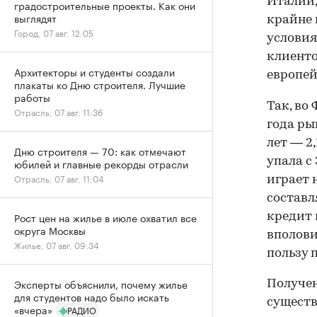
Италии,
градостроительные проекты. Как они
выглядят
крайне 
Город, 07 авг, 12:05
условия
клиенто
Архитекторы и студенты создали
европе
плакаты ко Дню строителя. Лучшие
работы
Так, во
Отрасль, 07 авг, 11:36
года ры
лет — 2,
Дню строителя — 70: как отмечают
упала с
юбилей и главные рекорды отрасли
Отрасль, 07 авг, 11:04
играет 
составля
Рост цен на жилье в июле охватил все
кредит 
округа Москвы
вполови
Жилье, 07 авг, 09:34
пользу 
Эксперты объяснили, почему жилье
Получен
для студентов надо было искать
существ
«вчера»
РАДИО