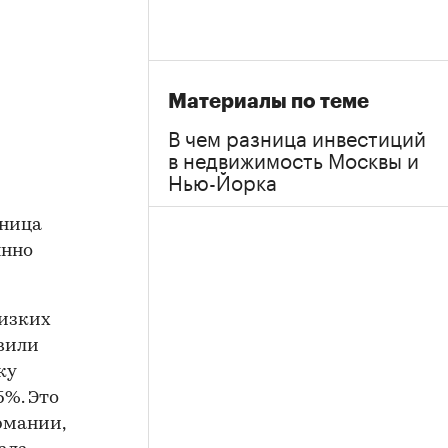
Материалы по теме
В чем разница инвестиций
в недвижимость Москвы и
Нью-Йорка
зница
янно
низких
овили
ку
5%. Это
рмании,