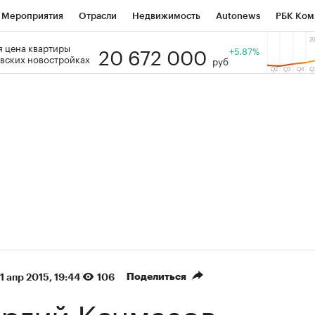
Мероприятия
Отрасли
Недвижимость
Autonews
РБК Ком
20 672 000
 цена квартиры
 РБК
РБК Образование
РБК Курсы
РБК Life
+5.87%
Тренды
Виз
вских новостройках
руб
ь
Крипто
РБК Бизнес-среда
Дискуссионный клуб
Исследо
зета
Спецпроекты СПб
Конференции СПб
Спецпроекты
кономика
Бизнес
Технологии и медиа
Финансы
Рынок на
(+90,63%)
(+34,86%)
₽5 450
АФК «Система» ₽12
Купить
з ПСБ к 29.07.27
прогноз БКС к 15.07.27
Поделиться
1 апр 2015, 19:44
106
ргий Качмазов