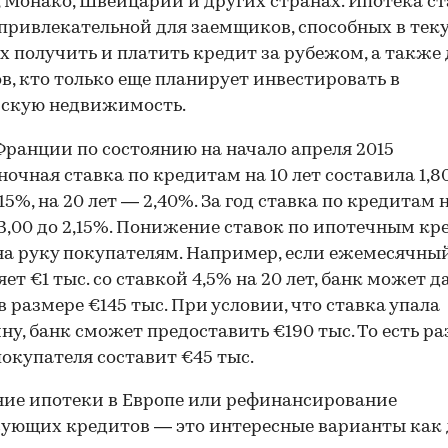
 Монако, Швейцарии и других странах. Ипотека ст
привлекательной для заемщиков, способных в тек
х получить и платить кредит за рубежом, а также 
в, кто только еще планирует инвестировать в
йскую недвижимость.
 Франции по состоянию на начало апреля 2015
ночная ставка по кредитам на 10 лет составила 1,80
15%, на 20 лет — 2,40%. За год ставка по кредитам н
 3,00 до 2,15%. Понижение ставок по ипотечным к
на руку покупателям. Например, если ежемесячны
ет €1 тыс. со ставкой 4,5% на 20 лет, банк может д
в размере €145 тыс. При условии, что ставка упала
ну, банк сможет предоставить €190 тыс. То есть ра
покупателя составит €45 тыс.
ие ипотеки в Европе или рефинансирование
ующих кредитов — это интересные варианты как 
00:00
/
00:00