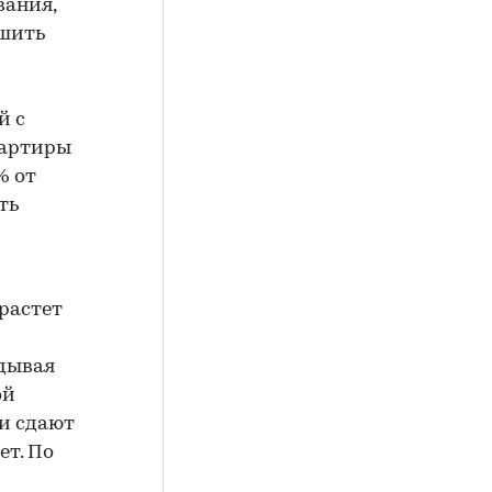
вания,
ьшить
й с
вартиры
% от
ть
растет
адывая
ой
ли сдают
ет. По