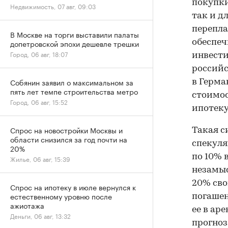
покупки
Недвижимость, 07 авг, 09:03
так и д
перепла
В Москве на торги выставили палаты
допетровской эпохи дешевле трешки
обеспеч
Город, 06 авг, 18:07
инвести
российс
Собянин заявил о максимальном за
в Герма
пять лет темпе строительства метро
стоимос
Город, 06 авг, 15:52
ипотеку
Спрос на новостройки Москвы и
Такая с
области снизился за год почти на
спекуля
20%
по 10% 
Жилье, 06 авг, 15:39
незамыс
20% сво
Спрос на ипотеку в июле вернулся к
естественному уровню после
погашен
ажиотажа
ее в ар
Деньги, 06 авг, 13:32
прогноз