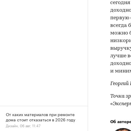
сегодня
доходно
первую 
всегда 
можно б
низкор
выручку
лучше в
доходно
и мини
Георгий
Точка з
«Экспер
От каких материалов при ремонте
дома стоит отказаться в 2026 году
Об автор
Дизайн, 06 авг, 11:47