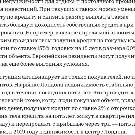
 недвижимости для отдыха и постоянного прожи
ля инвестиций. При текущих ставках можно умен
ту по кредиту и снизить размер выплат, а также
ить большую доходность собственных средств при
ровании. Например, в начале апреля мой знакомы
ким гражданством получил кредит на покупку к
нии по ставке 1,75% годовых на 15 лет в размере 60
ти объекта. Европейские резиденты могут получи
 на еще более выгодных условиях.
итуация активизирует не только покупателей, но и
нтов. На рынке Лондона недвижимость стабильно 
в год в течение последних пяти лет. Это приводит к
ловатой схеме, когда люди покупают объект, вкл
их денег, получают кредит по ставке 2% с отсрочк
ия тела кредита на пять лет, живут в квартире (и
енду) и перепродают с прибылью через три — пять л
ам, к 2019 году недвижимость в центре Лондона