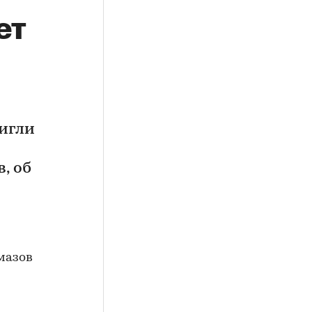
ет
тигли
, об