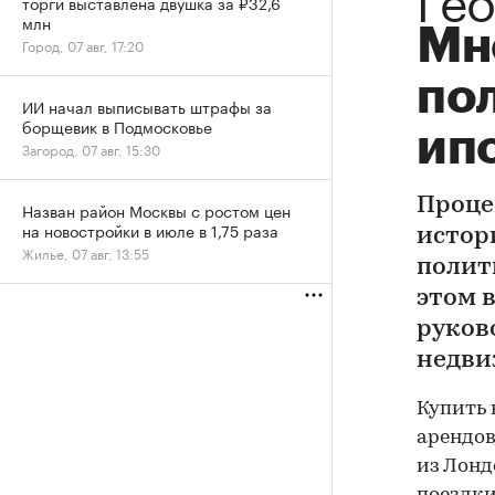
торги выставлена двушка за ₽32,6
млн
Мн
Город, 07 авг, 17:20
по
ИИ начал выписывать штрафы за
борщевик в Подмосковье
ипо
Загород, 07 авг, 15:30
Проце
Назван район Москвы с ростом цен
на новостройки в июле в 1,75 раза
истор
Жилье, 07 авг, 13:55
полит
этом 
руков
недви
Купить 
арендов
из Лонд