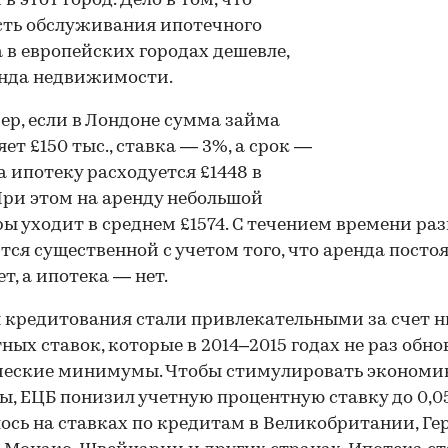
в этот город. Дело в том, что
ть обслуживания ипотечного
 в европейских городах дешевле,
енда недвижимости.
р, если в Лондоне сумма займа
яет £150 тыс., ставка — 3%, а срок —
на ипотеку расходуется £1448 в
При этом на аренду небольшой
ы уходит в среднем £1574. С течением времени ра
тся существенной с учетом того, что аренда посто
т, а ипотека — нет.
 кредитования стали привлекательными за счет 
ных ставок, которые в 2014–2015 годах не раз обн
ческие минимумы. Чтобы стимулировать экономи
ы, ЕЦБ понизил учетную процентную ставку до 0,0
ось на ставках по кредитам в Великобритании, Ге