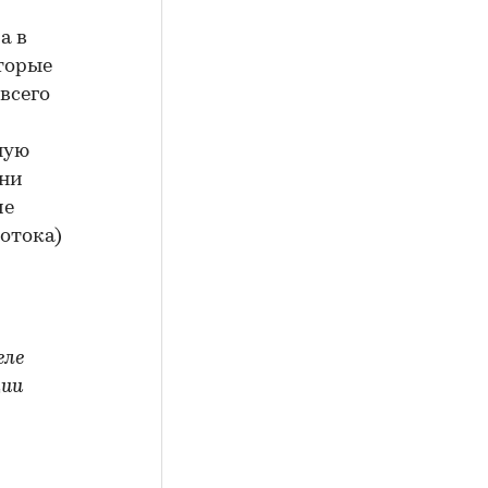
а в
торые
всего
ную
они
ие
отока)
еле
ции