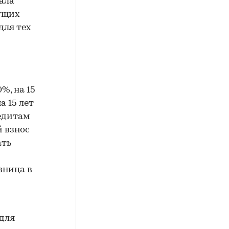
ала
ущих
для тех
%, на 15
а 15 лет
редитам
й взнос
ать
зница в
для