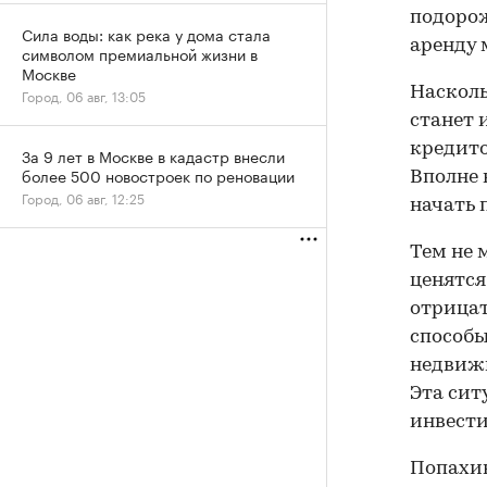
подорож
Сила воды: как река у дома стала
аренду 
символом премиальной жизни в
Москве
Насколь
Город, 06 авг, 13:05
станет 
кредито
За 9 лет в Москве в кадастр внесли
более 500 новостроек по реновации
Вполне 
Город, 06 авг, 12:25
начать 
Тем не 
ценятся
отрицат
способы
недвижи
Эта сит
инвестиц
Попахив