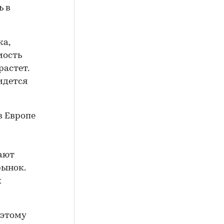
ь в
ка,
мость
астет.
идется
в Европе
ают
рынок.
х
оэтому