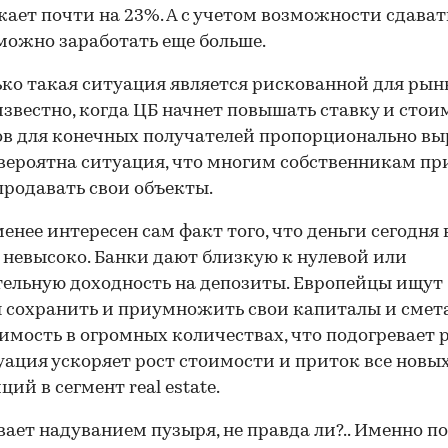
ает почти на 23%. А с учетом возможности сдават
можно заработать еще больше.
ко такая ситуация является рискованной для рын
известно, когда ЦБ начнет повышать ставку и стои
в для конечных получателей пропорционально выр
вероятна ситуация, что многим собственникам пр
продавать свои объекты.
менее интересен сам факт того, что деньги сегодня 
 невысоко. Банки дают близкую к нулевой или
ельную доходность на депозиты. Европейцы ищут
 сохранить и приумножить свои капиталы и смет
мость в огромных количествах, что подогревает 
уация ускоряет рост стоимости и приток все новы
ий в сегмент real estate.
ает надуванием пузыря, не правда ли?.. Именно п