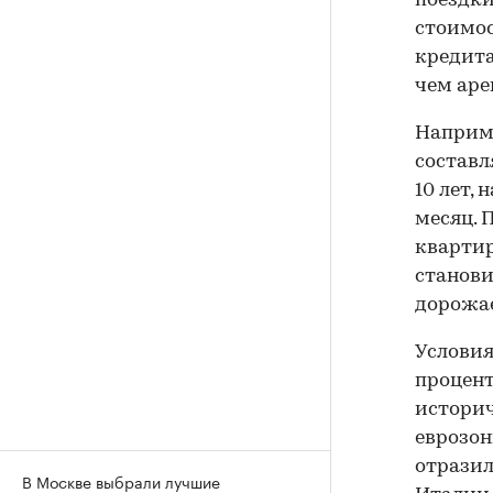
поездки 
стоимос
кредита
чем ар
Наприме
составл
10 лет, 
месяц. 
квартир
станови
дорожае
Условия
процент
истори
еврозон
отразил
В Москве выбрали лучшие