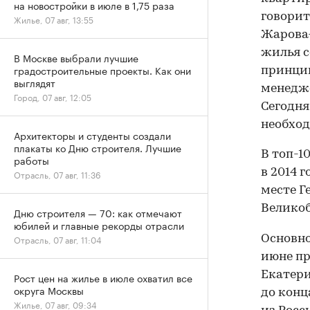
на новостройки в июле в 1,75 раза
говорит
Жилье, 07 авг, 13:55
Жарова-
жилья с
В Москве выбрали лучшие
градостроительные проекты. Как они
принцип
выглядят
менедж
Город, 07 авг, 12:05
Сегодня
необход
Архитекторы и студенты создали
плакаты ко Дню строителя. Лучшие
В топ-1
работы
в 2014 
Отрасль, 07 авг, 11:36
месте Г
Великоб
Дню строителя — 70: как отмечают
юбилей и главные рекорды отрасли
Основно
Отрасль, 07 авг, 11:04
июне пр
Екатери
Рост цен на жилье в июле охватил все
округа Москвы
до конц
Жилье, 07 авг, 09:34