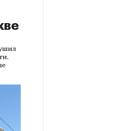
кве
рушил
ти.
ше