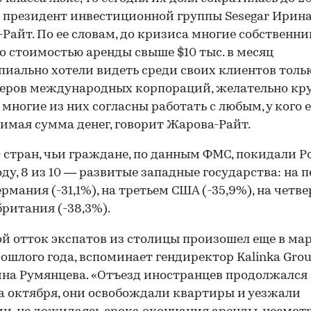
 президент инвестиционной группы Sesegar Ирин
Райт. По ее словам, до кризиса многие собственн
о стоимостью аренды свыше $10 тыс. в месяц
иально хотели видеть среди своих клиентов тольк
еров международных корпораций, желательно кр
 многие из них согласны работать с любым, у кого 
имая сумма денег, говорит Жарова-Райт.
0 стран, чьи граждане, по данным ФМС, покидали 
году, 8 из 10 — развитые западные государства: на 
ермания (-31,1%), на третьем США (-35,9%), на четв
ритания (-38,3%).
й отток экспатов из столицы произошел еще в ма
ошлого года, вспоминает гендиректор Kalinka Gro
на Румянцева. «Отъезд иностранцев продолжался
а октября, они освобождали квартиры и уезжали