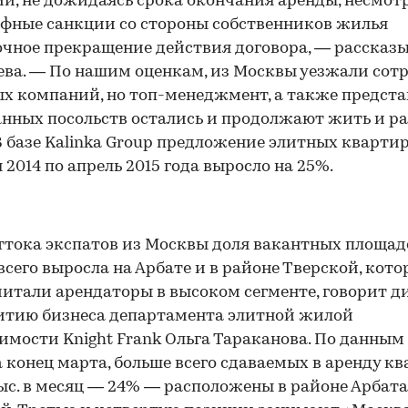
ии, не дожидаясь срока окончания аренды, несмот
фные санкции со стороны собственников жилья
очное прекращение действия договора, — рассказ
ва. — По нашим оценкам, из Москвы уезжали сот
х компаний, но топ-менеджмент, а также предст
нных посольств остались и продолжают жить и р
 В базе Kalinka Group предложение элитных кварти
я 2014 по апрель 2015 года выросло на 25%.
00:00
/
00:00
ттока экспатов из Москвы доля вакантных площад
всего выросла на Арбате и в районе Тверской, кот
итали арендаторы в высоком сегменте, говорит д
итию бизнеса департамента элитной жилой
мости Knight Frank Ольга Тараканова. По данным 
а конец марта, больше всего сдаваемых в аренду к
тыс. в месяц — 24% — расположены в районе Арбата