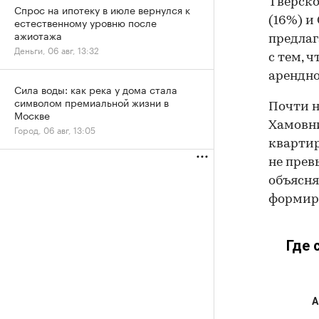
Тверско
Спрос на ипотеку в июле вернулся к
(16%) и
естественному уровню после
ажиотажа
предлаг
Деньги, 06 авг, 13:32
с тем, 
арендно
Сила воды: как река у дома стала
символом премиальной жизни в
Почти н
Москве
Хамовни
Город, 06 авг, 13:05
квартир
не прев
объясня
формир