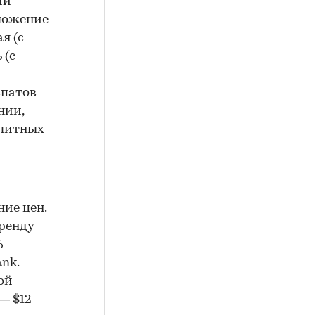
ии
дложение
я (с
 (с
спатов
нии,
элитных
ие цен.
ренду
%
nk.
ой
— $12