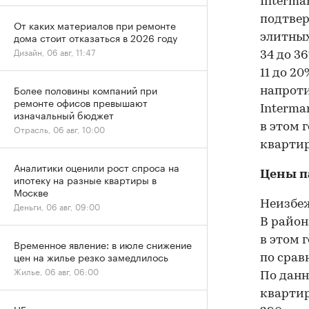
Interma
подтвер
От каких материалов при ремонте
дома стоит отказаться в 2026 году
элитных
Дизайн, 06 авг, 11:47
34 до 3
11 до 2
Более половины компаний при
напроти
ремонте офисов превышают
Interma
изначальный бюджет
в этом 
Отрасль, 06 авг, 10:00
квартир
Аналитики оценили рост спроса на
Цены п
ипотеку на разные квартиры в
Москве
Неизбеж
Деньги, 06 авг, 09:00
В район
в этом 
Временное явление: в июле снижение
цен на жилье резко замедлилось
по срав
Жилье, 06 авг, 06:00
По данн
квартир