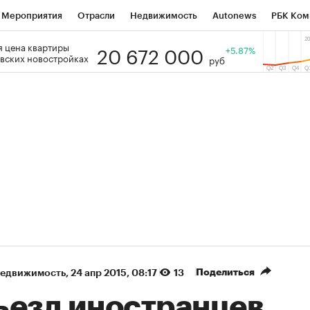
Мероприятия
Отрасли
Недвижимость
Autonews
РБК Ком
20 672 000
 цена квартиры
 РБК
РБК Образование
РБК Курсы
РБК Life
+5.87%
Тренды
Виз
вских новостройках
руб
ь
Крипто
РБК Бизнес-среда
Дискуссионный клуб
Исследо
зета
Спецпроекты СПб
Конференции СПб
Спецпроекты
кономика
Бизнес
Технологии и медиа
Финансы
Рынок на
(+89,2%)
(+34,5%)
 450
АФК «Система» ₽12
Купить
Куп
ПСБ к 29.07.27
прогноз БКС к 15.07.27
Поделиться
недвижимость
⁠,
24 апр 2015, 08:17
13
ъезд иностранцев