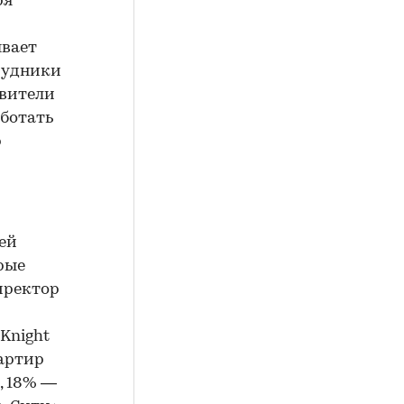
ря
ывает
рудники
авители
аботать
р
ей
орые
иректор
Knight
вартир
, 18% —