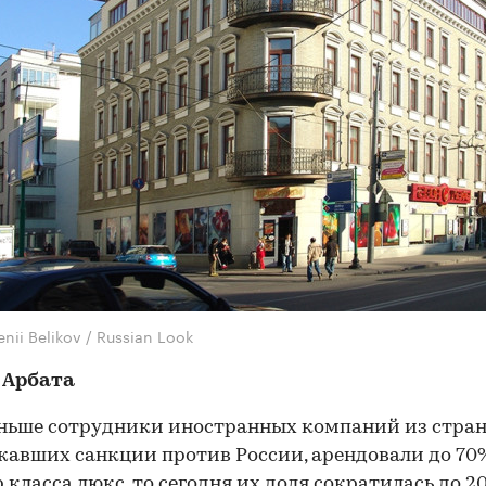
nii Belikov / Russian Look
 Арбата
ньше сотрудники иностранных компаний из стран
авших санкции против России, арендовали до 70
 класса люкс, то сегодня их доля сократилась до 2