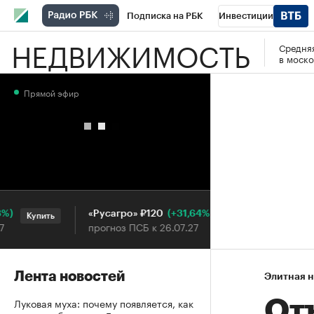
Подписка на РБК
Инвестиции
НЕДВИЖИМОСТЬ
Средняя
РБК Вино
Спорт
Школа управления
в моско
Национальные проекты
Город
Стил
Прямой эфир
Кредитные рейтинги
Франшизы
Га
Проверка контрагентов
Политика
Э
(+31,64%)
«Русагро» ₽120
Ozon ₽5
Купить
Купить
прогноз ПСБ к 26.07.27
прогноз 
Лента новостей
Элитная 
Луковая муха: почему появляется, как
От