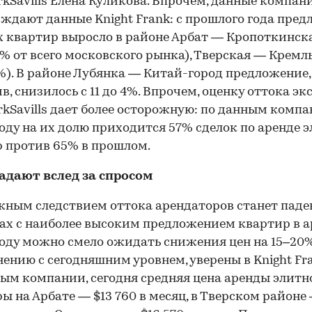
rkSavills Елена Куликова. Впрочем, данные компан
ждают данные Knight Frank: с прошлого года пре
 квартир выросло в районе Арбат — Кропоткинска
6% от всего московского рынка), Тверская — Кремль
0%). В районе Лубянка — Китай-город предложение,
в, снизилось с 11 до 4%. Впрочем, оценку оттока эк
rkSavills дает более осторожную: по данным компа
году на их долю приходится 57% сделок по аренде 
 против 65% в прошлом.
адают вслед за спросом
ным следствием оттока арендаторов станет паден
ах с наиболее высоким предложением квартир в а
году можно смело ожидать снижения цен на 15–20
нению с сегодняшним уровнем, уверены в Knight Fra
ым компании, сегодня средняя цена аренды элитн
ы на Арбате — $13 760 в месяц, в Тверском районе 