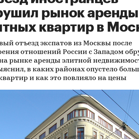
рушил рынок аренды
итных квартир в Мос
вый отъезд экспатов из Москвы после
рения отношений России с Западом об
 на рынке аренды элитной недвижимос
ыяснил, в каких районах опустело боль
 квартир и как это повлияло на цены