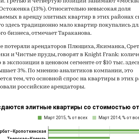
й. Третью и четвертую позиции занимают «Москв
 Остоженка (13%). Относительно невысокая доля
аемых в аренду элитных квартир в этих районах с
что здесь традиционно мало квартир покупались дл
го бизнеса, отмечает Тараканова.
е потеряли арендаторов Плющиха, Якиманка, Срет
ки и Чистые пруды, говорят в Knight Frank: колич
 в экспозиции в ценовом сегменте от $10 тыс. здес
ышает 3%. По мнению аналитиков компании, это
ется тем, что основной спрос на квартиры в этих 
овали российские арендаторы.