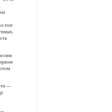
а
ики
о топ-
упных.
есть
Россию
первом
ертом
рте —
up