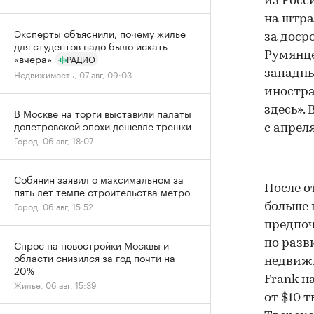
из Росс
на штра
Эксперты объяснили, почему жилье
за доср
для студентов надо было искать
Румянце
«вчера»
РАДИО
западны
Недвижимость, 07 авг, 09:03
иностра
здесь».
В Москве на торги выставили палаты
допетровской эпохи дешевле трешки
с апрел
Город, 06 авг, 18:07
Собянин заявил о максимальном за
После о
пять лет темпе строительства метро
Город, 06 авг, 15:52
больше 
предпоч
по разв
Спрос на новостройки Москвы и
области снизился за год почти на
недвижи
20%
Frank н
Жилье, 06 авг, 15:39
от $10 