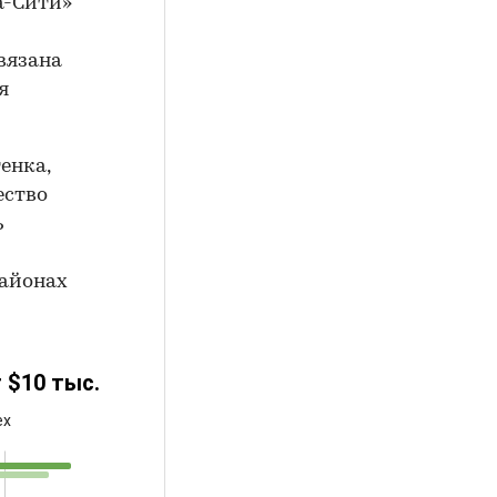
а-Сити»
вязана
я
енка,
ество
ь
районах