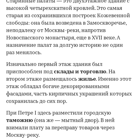
Старинные палаты — это двухэтажное здание с
высокой четырехскатной кровлей. Это самая
старая из сохранившихся построек Кожевенной
слободы: она была возведена в Замоскворечье,
неподалеку от Москвы-реки, напротив
Новоспасского монастыря, еще в XVII веке. А
назначение палат за долгую историю не один
раз менялось.
Изначально первый этаж здания был
приспособлен под
склады и
торговлю
. На
втором этаже размещалось
жилье
. Именно этот
этаж обладал богаче декорированными
фасадами, часть кирпичных украшений которых
сохранилась до сих пор.
При Петре I здесь разместили городскую
таможню
(она же — мытный двор). В ней
взимали плату за переправу товаров через
Москву-реку.