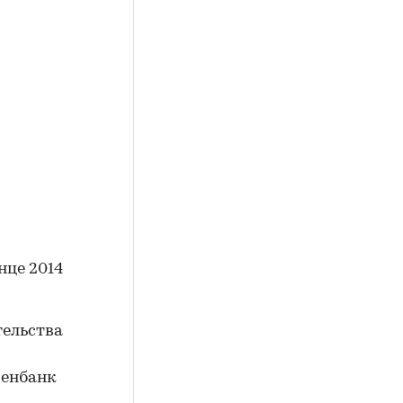
нце 2014
тельства
зенбанк