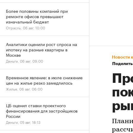
Более половины компаний при
ремонте офисов превышают
изначальный бюджет
Отрасль, 06 авг, 10:00
Аналитики оценили рост спроса на
ипотеку на разные квартиры в
Москве
Новости 
Деньги, 06 авг, 09:00
Поделить
Пр
Временное явление: в июле снижение
цен на жилье резко замедлилось
по
Жилье, 06 авг, 06:00
ры
ЦБ оценил ставки проектного
финансирования для застройщиков
России
Плани
Деньги, 05 авг, 18:13
рассч