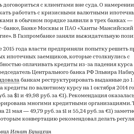
ь договориться с клиентами вне суда. О намерении
жать работать с кризисными валютными ипотеч
ами в обычном порядке заявили в трех банках —
-банке, Банке Москвы и ПАО «Ханты-Мансийский
ие». В Газпромбанке заняли выжидательную пози
е 2015 года власти предприняли попытку решить 
х ипотечных заемщиков, которые столкнулись с
бностью оплачивать кредиты из-за падения курса 
редседатель Центрального банка РФ Эльвира Наби
ндовала
банкам реструктурировать выданные до 1
да кредиты по валютному курсу на 1 октября 2014 г
уб. за $1 и 49,98 руб. за €1). Рекомендация оказалас
орирована многими кредитными организациями. 
а 21 мая — 49,79 руб. за
1 и 55,24 руб. за €1) замет
$
 которым конвертацию рекомендовал делать регуля
вил Игнат Бушухин