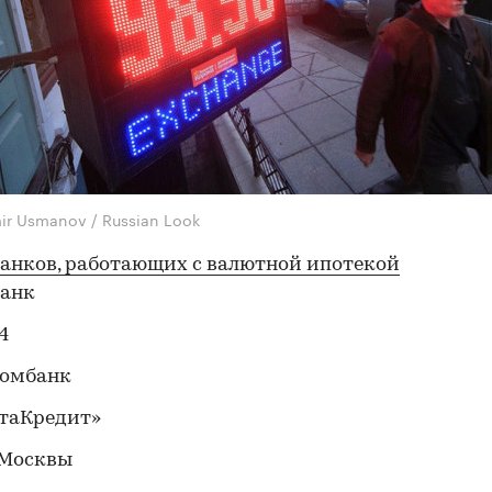
ir Usmanov / Russian Look
банков, работающих с валютной ипотекой
банк
4
ромбанк
ьтаКредит»
 Москвы