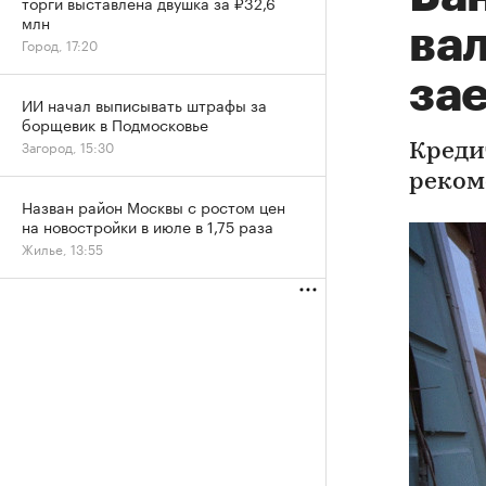
торги выставлена двушка за ₽32,6
млн
ва
Город, 17:20
за
ИИ начал выписывать штрафы за
борщевик в Подмосковье
Загород, 15:30
Креди
реком
Назван район Москвы с ростом цен
на новостройки в июле в 1,75 раза
Жилье, 13:55