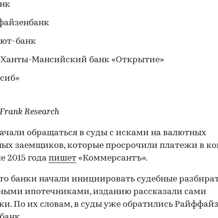
анк
файзенбанк
лют-банк
«Ханты-Мансийский банк «Открытие»
сиб»
Frank Research
ачали обращаться в суды с исками на валютных
ых заемщиков, которые просрочили платежи в ко
е 2015 года
пишет
«Коммерсантъ».
что банки начали инициировать судебные разбира
ными ипотечниками, изданию рассказали сами
и. По их словам, в суды уже обратились Райффай
банк.