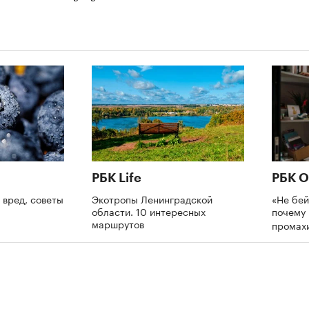
РБК Life
РБК О
 вред, советы
Экотропы Ленинградской
«Не бей
области. 10 интересных
почему 
маршрутов
промах