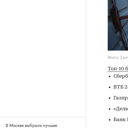
Фото: Zam
Топ-10 
Сбер
ВТБ 2
Газп
«Дел
Банк
В Москве выбрали лучшие