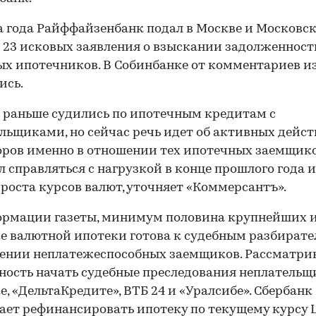
а года Райффайзенбанк подал в Москве и Московс
 23 исковых заявления о взыскании задолженност
х ипотечников. В Собинбанке от комментариев 
ись.
 раньше судились по ипотечным кредитам с
льщиками, но сейчас речь идет об активных дейс
ров именно в отношении тех ипотечных заемщико
л справляться с нагрузкой в конце прошлого года и
 роста курсов валют, уточняет «Коммерсантъ».
ормации газеты, минимум половина крупнейших 
е валютной ипотеки готова к судебным разбират
шении неплатежеспособных заемщиков. Рассматри
ость начать судебные преследования неплательщ
е, «ДельтаКредите», ВТБ 24 и «Уралсибе». Сбербанк
ает рефинансировать ипотеку по текущему курсу 