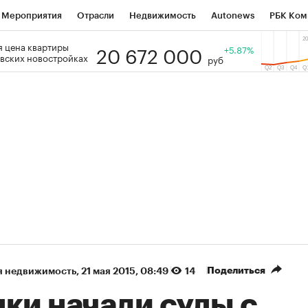
Мероприятия
Отрасли
Недвижимость
Autonews
РБК Ком
20 672 000
 цена квартиры
 РБК
РБК Образование
РБК Курсы
РБК Life
+5.87%
Тренды
Виз
вских новостройках
руб
ь
Крипто
РБК Бизнес-среда
Дискуссионный клуб
Исследо
зета
Спецпроекты СПб
Конференции СПб
Спецпроекты
кономика
Бизнес
Технологии и медиа
Финансы
Рынок на
(+37,77%)
(+30,98%)
ЭК ₽1 400
«Русагро» ₽120
Купить
 SberCIB к 27.07.27
прогноз ПСБ к 26.07.27
Поделиться
я недвижимость
⁠,
21 мая 2015, 08:49
14
ки начали суды с