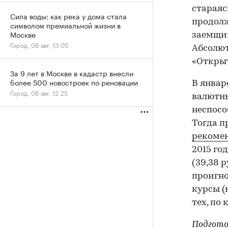
стараяс
Сила воды: как река у дома стала
продол
символом премиальной жизни в
Москве
заемщик
Город, 06 авг, 13:05
Абсолют
«Открыт
За 9 лет в Москве в кадастр внесли
более 500 новостроек по реновации
В январ
Город, 06 авг, 12:25
валютны
неспосо
Тогда п
рекоме
2015 го
(39,38 р
проигн
курсы (н
тех, по
Подгото