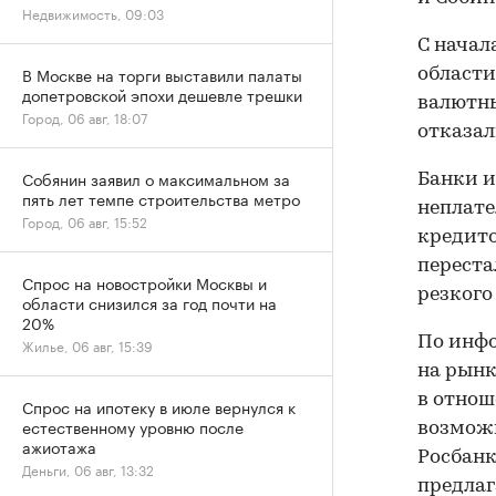
Недвижимость, 09:03
С начал
В Москве на торги выставили палаты
области
допетровской эпохи дешевле трешки
валютны
Город, 06 авг, 18:07
отказал
Собянин заявил о максимальном за
Банки и
пять лет темпе строительства метро
неплате
Город, 06 авг, 15:52
кредито
переста
Спрос на новостройки Москвы и
резкого
области снизился за год почти на
20%
По инф
Жилье, 06 авг, 15:39
на рынк
в отно
Спрос на ипотеку в июле вернулся к
естественному уровню после
возможн
ажиотажа
Росбанк
Деньги, 06 авг, 13:32
предлаг