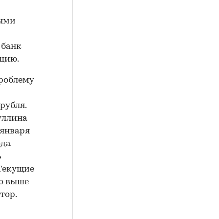
ными
 банк
цию.
проблему
рубля.
уллина
 января
ода
ь
Текущие
но выше
тор.