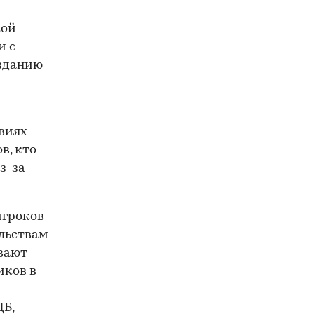
кой
и с
изданию
твиях
в, кто
з-за
игроков
ельствам
вают
иков в
ЦБ,