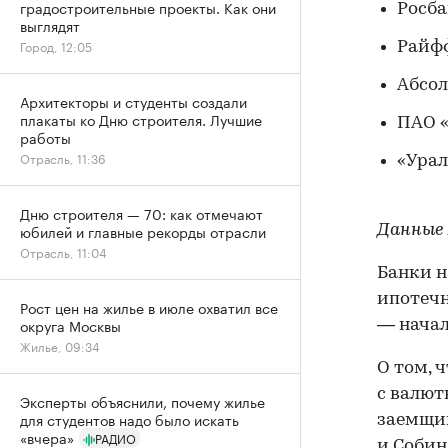
градостроительные проекты. Как они
Росб
выглядят
Город, 12:05
Райф
Абсо
Архитекторы и студенты создали
плакаты ко Дню строителя. Лучшие
ПАО 
работы
Отрасль, 11:36
«Урал
Дню строителя — 70: как отмечают
юбилей и главные рекорды отрасли
Данные 
Отрасль, 11:04
Банки н
ипотечн
Рост цен на жилье в июле охватил все
округа Москвы
— начал
Жилье, 09:34
О том, 
с валют
Эксперты объяснили, почему жилье
для студентов надо было искать
заемщик
«вчера»
РАДИО
и Собин