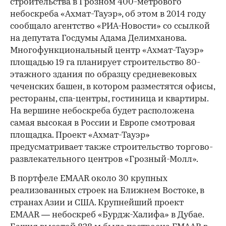
строительства в Грозном 400-метрового
небоскреба «Ахмат-Тауэр», об этом в 2014 году
сообщало агентство «РИА-Новости» со ссылкой
на депутата Госдумы Адама Делимханова.
Многофункциональный центр «Ахмат-Тауэр»
площадью 19 га планирует строительство 80-
этажного здания по образцу средневековых
чеченских башен, в котором разместятся офисы,
00:00
/
00:00
рестораны, спа-центры, гостиница и квартиры.
На вершине небоскреба будет расположена
самая высокая в России и Европе смотровая
площадка. Проект «Ахмат-Тауэр»
предусматривает также строительство торгово-
развлекательного центров «Грозный-Молл».
В портфеле EMAAR около 30 крупных
реализованных строек на Ближнем Востоке, в
странах Азии и США. Крупнейший проект
EMAAR — небоскреб «Бурдж-Халифа» в Дубае.