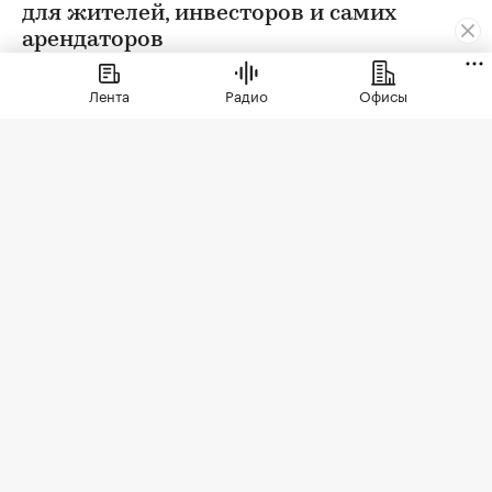
для жителей, инвесторов и самих
арендаторов
Лента
Радио
Офисы
Фото: СберСити
Советский гастроном был особым миром:
отдельно стоящее здание с центральным
входом, высокими потолками, отделами с