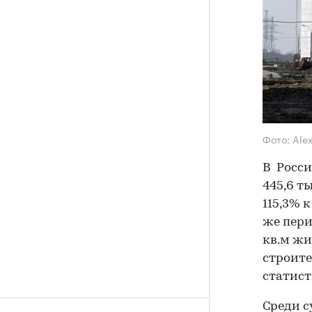
Фото: Ale
В Росси
445,6 т
115,3% 
же пери
кв.м жи
строите
статист
Среди с