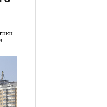
стики
м