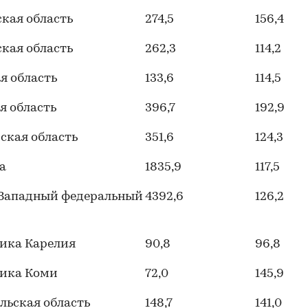
кая область
274,5
156,4
кая область
262,3
114,2
я область
133,6
114,5
я область
396,7
192,9
ская область
351,6
124,3
ва
1835,9
117,5
-Западный федеральный
4392,6
126,2
ика Карелия
90,8
96,8
лика Коми
72,0
145,9
льская область
148,7
141,0