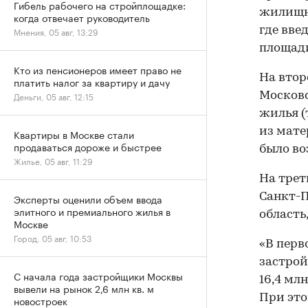
Гибель рабочего на стройплощадке:
жилищно
когда отвечает руководитель
где вве
Мнения, 05 авг, 13:29
площади
Кто из пенсионеров имеет право не
На втор
платить налог за квартиру и дачу
Московск
Деньги, 05 авг, 12:15
жилья (
из мате
Квартиры в Москве стали
продаваться дороже и быстрее
было во
Жилье, 05 авг, 11:29
На трет
Санкт-П
Эксперты оценили объем ввода
элитного и премиального жилья в
область,
Москве
Город, 05 авг, 10:53
«В перв
застрой
С начала года застройщики Москвы
16,4 млн
вывели на рынок 2,6 млн кв. м
При это
новостроек