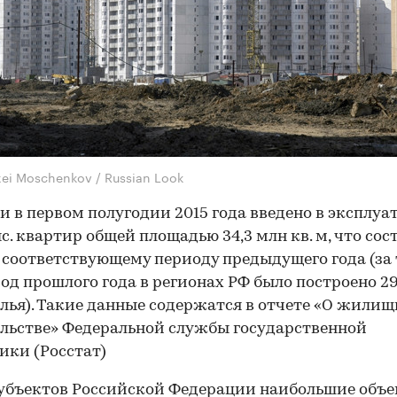
xei Moschenkov / Russian Look
и в первом полугодии 2015 года введено в эксплу
ыс. квартир общей площадью 34,3 млн кв. м, что сос
к соответствующему периоду предыдущего года (за
од прошлого года в регионах РФ было построено 29
лья). Такие данные содержатся в отчете «О жили
льстве» Федеральной службы государственной
ики (Росстат)
убъектов Российской Федерации наибольшие объ