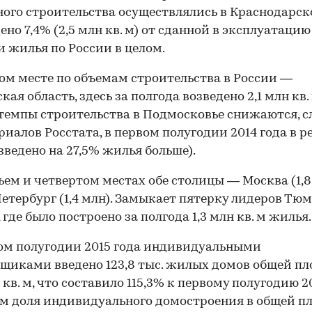
го строительства осуществлялись в Краснодарск
дено 7,4% (2,5 млн кв. м) от сданной в эксплуатаци
 жилья по России в целом.
ом месте по объемам строительства в России —
ая область, здесь за полгода возведено 2,1 млн кв.
темпы строительства в Подмосковье снижаются, с
риалов Росстата, в первом полугодии 2014 года в р
зведено на 27,5% жилья больше).
ьем и четвертом местах обе столицы — Москва (1,8
етербург (1,4 млн). Замыкает пятерку лидеров Тю
 где было построено за полгода 1,3 млн кв. м жилья.
ом полугодии 2015 года индивидуальными
щиками введено 123,8 тыс. жилых домов общей п
 кв. м, что составило 115,3% к первому полугодию 20
м доля индивидуального домостроения в общей п