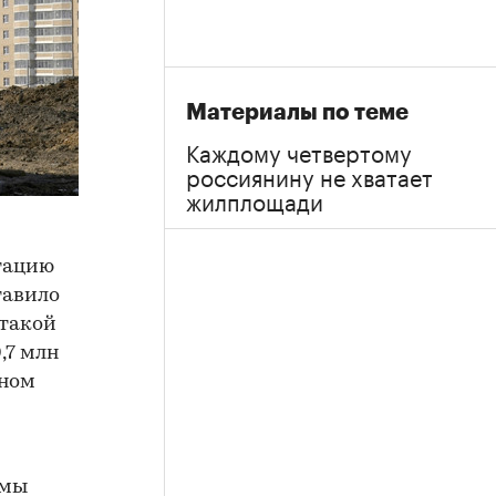
Материалы по теме
Каждому четвертому
россиянину не хватает
жилплощади
атацию
тавило
 такой
,7 млн
щном
емы