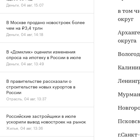
Деньги, 04 авг, 15:07
в том ч
округ
В Москве продано новостроек более
чем на ₽3,4 трлн
Арханге
Деньги, 04 авг, 14:18
округа
В «Домклик» оценили изменения
Вологод
спроса на ипотеку в России в июле
Деньги, 04 авг, 13:49
Калинин
В правительстве рассказали о
Ленингр
строительстве новых курортов в
России
Мурман
Отрасль, 04 авг, 13:37
Новгоро
Российские застройщики в июле
ускорили вывод новостроек на рынок
Псковск
Жилье, 04 авг, 13:36
г.Санкт