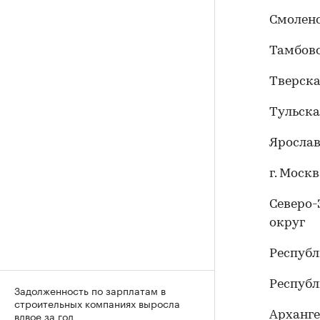
Смоленс
Тамбовс
Тверска
Тульска
Ярослав
г. Моск
Северо
округ
Республ
Респуб
Задолженность по зарплатам в
строительных компаниях выросла
вдвое за год
Арханге