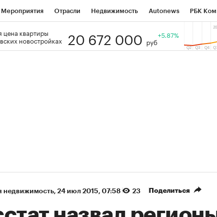
Мероприятия
Отрасли
Недвижимость
Autonews
РБК Ком
20 672 000
 цена квартиры
 РБК
РБК Образование
РБК Курсы
РБК Life
+5.87%
Тренды
Виз
вских новостройках
руб
ь
Крипто
РБК Бизнес-среда
Дискуссионный клуб
Исследо
зета
Спецпроекты СПб
Конференции СПб
Спецпроекты
кономика
Бизнес
Технологии и медиа
Финансы
Рынок на
(+34,71%)
(+29,76%)
ЭК ₽1 400
«Русагро» ₽120
Купить
 SberCIB к 27.07.27
прогноз ПСБ к 26.07.27
Поделиться
я недвижимость
⁠,
24 июл 2015, 07:58
23
стат назвал регионы