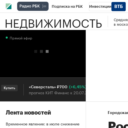
Подписка на РБК
Инвестиции
НЕДВИЖИМОСТЬ
Средняя
РБК Вино
Спорт
Школа управления
в моско
Национальные проекты
Город
Стил
Прямой эфир
Кредитные рейтинги
Франшизы
Га
Проверка контрагентов
Политика
Э
(+6,45%)
«Северсталь» ₽700
НОВАТ
упить
Купить
прогноз КИТ Финанс к 20.07.27
прогноз
Лента новостей
Городска
Временное явление: в июле снижение
Рос