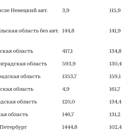
исле Ненецкий авт.
3,9
115,9
льская область без авт.
144,8
141,9
ская область
417,1
134,8
градская область
593,9
130,4
адская область
1353,7
159,1
ская область
4,9
161,7
дская область
120,0
134,4
ая область
146,7
131,2
-Петербург
1444,8
102,4