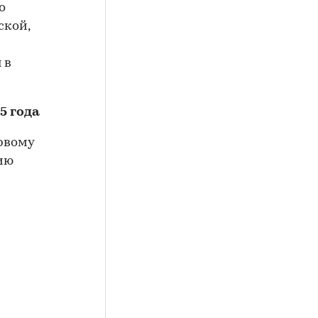
о
ской,
 в
5 года
рвому
ию