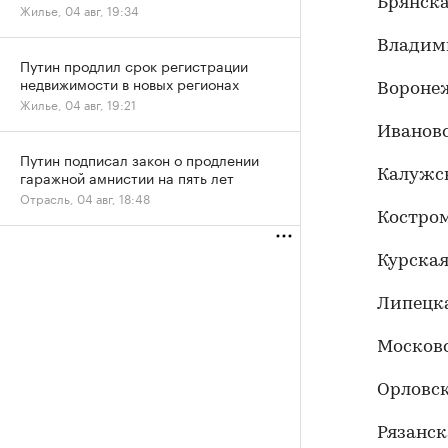
Брянска
Жилье, 04 авг, 19:34
Владим
Путин продлил срок регистрации
недвижимости в новых регионах
Воронеж
Жилье, 04 авг, 19:21
Ивановс
Путин подписал закон о продлении
Калужск
гаражной амнистии на пять лет
Отрасль, 04 авг, 18:48
Костром
Курская
Липецка
Московс
Орловск
Рязанск