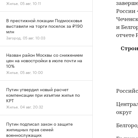
Жилье, 05 авг, 10:11
заверше
России 
Чеченск
В престижной локации Подмосковья
выставили на торги поселок за ₽190
и Белго
млн
отчете 
Загород, 05 авг, 10:03
Строи
Назван район Москвы со снижением
цен на новостройки в июле почти на
10%
Жилье, 05 авг, 10:00
Путин утвердил новый расчет
Россий
компенсации при изъятии жилья по
КРТ
Центра
Жилье, 04 авг, 20:32
округ
Путин подписал закон о защите
Белгоро
жилищных прав семей
военнослужащих