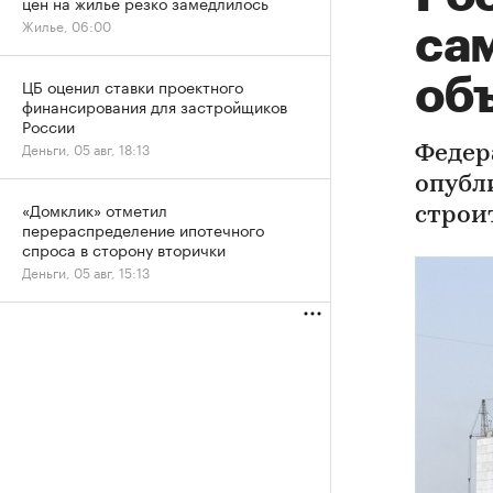
цен на жилье резко замедлилось
Жилье, 06:00
са
об
ЦБ оценил ставки проектного
финансирования для застройщиков
России
Деньги, 05 авг, 18:13
Федер
опубл
«Домклик» отметил
строи
перераспределение ипотечного
спроса в сторону вторички
Деньги, 05 авг, 15:13