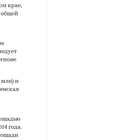
ом крае,
ю общей
 м
ледует
егионе
 млн) и
менская
лощадью
14 года.
лощади