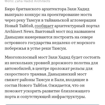
Фото: Zaha Hadid Architects
Бюро британского архитектора Захи Хадид
выиграло конкурс на проектирование моста
через реку Тамсуи в тайваньской агломерации
Новый Тайбэй,
сообщает
архитектурный портал
Archinect News. Вантовый мост под названием
Даньцзян намереваются построить на севере
островного государства недалеко от морского
побережья в устье реки Тамсуи.
Многополосный мост Захи Хадид будет состоять
из нескольких уровней дорожного полотна для
автомобилей, в центре проложат рельсы для
скоростного трамвая. Даньцзянский мост
свяжет районы Тамсуи и Бали, входящие в
состав Нового Тайбэя. Ожидается, что он
поможет ускорить развитие близлежащего
порта и сопутствующей инфраструктуры.