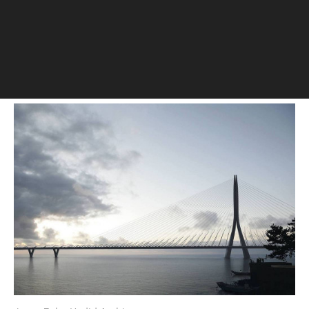
Захи Хадид
В устье Нового Тайбэя будет сооружен
многополосный мост со скоростным
трамваем