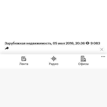
Зарубежная недвижимость
⁠,
05 июл 2016, 20:36
9 083
Риелторы спрогнозировали
Лента
Радио
Офисы
падение цен на испанскую
недвижимость
Недвижимость в некоторых курортных
районах Испании подешевеет на 9% из-
за ослабления фунта стерлингов.
Британцы в прошлом году купили
больше всего жилья среди