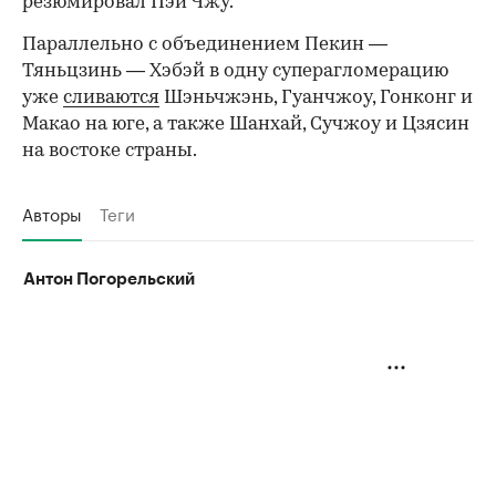
резюмировал Пэй Чжу.
Параллельно с объединением Пекин —
Тяньцзинь — Хэбэй в одну суперагломерацию
уже
сливаются
Шэньчжэнь, Гуанчжоу, Гонконг и
Макао на юге, а также Шанхай, Сучжоу и Цзясин
на востоке страны.
Авторы
Теги
Антон Погорельский