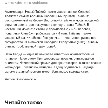
Фото: Zaha Hadid Architects
Агломерация Новый Тайбэй, также известная как Синьбэй,
является самым большим населенным пунктом Тайваня:
расположенный на берегу Восточно-Китайского моря городской
округ со всех сторон окружает столицу страны Тайбэй. В
настоящий момент в столице проживают 2,7 млн человек,
популяция Синьбэя приближается к 4 млн. Тайвань, также
известный как Китайская Республика, — частично признанное
государство. В Китайской Народной Республике (КНР) Тайвань
считают собственной территорией.
Заха Хадид — одна из наиболее известных архитекторов на
планете. На ее счету Притцкеровская премия, считающаяся
аналогом Нобелевской премии для архитекторов, а также звание
командора Британской империи. Хадид родилась в Багдаде,
однако в данный момент имеет британское гражданство.
Антон Погорельский
Читайте также