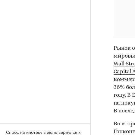
Рынок 
мировых
Wall Str
Capital 
коммерч
36% бол
году. В
на поку
В после
Во втор
Спрос на ипотеку в июле вернулся к
Гонконг