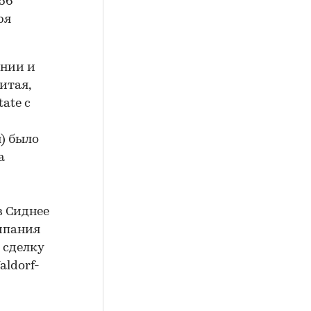
56
ря
ании и
итая,
ate с
н) было
а
в Сиднее
омпания
 сделку
ldorf-