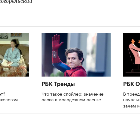
огорельский
РБК Тренды
РБК О
ет?
Что такое спойлер: значение
В трен
ихологом
слова в молодежном сленге
начальн
зачем 