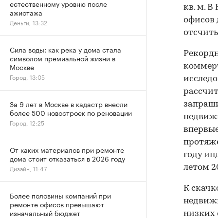
естественному уровню после
кв. м. 
ажиотажа
офисов 
Деньги, 13:32
отсчиты
Сила воды: как река у дома стала
Рекордн
символом премиальной жизни в
Москве
коммер
Город, 13:05
исследо
рассчит
За 9 лет в Москве в кадастр внесли
запраши
более 500 новостроек по реновации
недвижи
Город, 12:25
впервые
протяже
От каких материалов при ремонте
году ин
дома стоит отказаться в 2026 году
летом 2
Дизайн, 11:47
К скачк
Более половины компаний при
недвижи
ремонте офисов превышают
изначальный бюджет
низких 