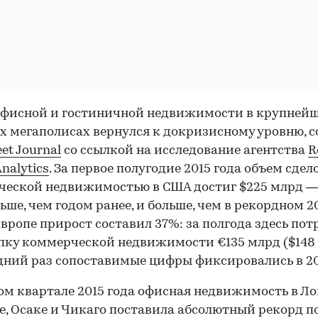
офисной и гостиничной недвижимости в крупней
 мегаполисах вернулся к докризисному уровню, 
eet Journal
со ссылкой на исследование агентства
R
Analytics
. За первое полугодие 2015 года объем сдел
еской недвижимостью в США достиг $225 млрд — 
ьше, чем годом ранее, и больше, чем в рекордном 2
 Европе прирост составил 37%: за полгода здесь по
пку коммерческой недвижимости €135 млрд ($148 
дний раз сопоставимые цифры фиксировались в 20
ом квартале 2015 года офисная недвижимость в Ло
е, Осаке и Чикаго поставила абсолютный рекорд по