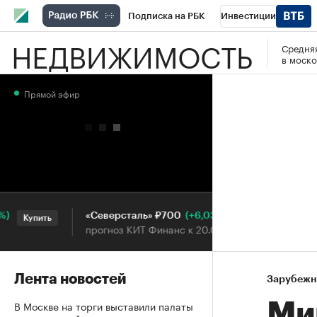
Подписка на РБК
Инвестиции
НЕДВИЖИМОСТЬ
Средняя
РБК Вино
Спорт
Школа управления
в моско
Национальные проекты
Город
Стил
Прямой эфир
Кредитные рейтинги
Франшизы
Га
Проверка контрагентов
Политика
Э
(+6,03%)
«Северсталь» ₽700
НОВ
Купить
Купить
прогноз КИТ Финанс к 20.07.27
прог
Лента новостей
Зарубежн
В Москве на торги выставили палаты
Ми