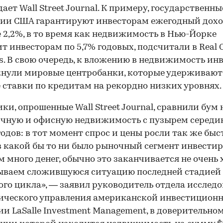
ает Wall Street Journal. К примеру, государственны
ии США гарантируют инвесторам ежегодный дохо
 2,2%, в то время как недвижимость в Нью-Йорке
т инвесторам по 5,7% годовых, подсчитали в Real C
cs. В свою очередь, к вложению в недвижимость ин
кнули мировые центробанки, которые удерживают
 ставки по кредитам на рекордно низких уровнях.
ки, опрошенные Wall Street Journal, сравнили бум 
ичную и офисную недвижимость с пузырем середи
годов: в тот момент спрос и цены росли так же быс
в какой бы то ни было рыночный сегмент инвестир
 много денег, обычно это заканчивается не очень 
ываем сложившуюся ситуацию последней стадией
го цикла», — заявил руководитель отдела исслед
ического управления американской инвестицион
и LaSalle Investment Management, в доверительно