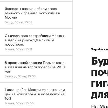
Эксперты оценили объем ввода
элитного и премиального жилья в
Москве
Город, 05 авг, 10:53
С начала года застройщики Москвы
вывели на рынок 2,6 млн кв. м
новостроек
Жилье, 05 авг, 10:11
Зарубежн
Бу
В престижной локации Подмосковья
выставили на торги поселок за ₽190
по
млн
Загород, 05 авг, 10:03
ги
Назван район Москвы со снижением
дл
цен на новостройки в июле почти на
10%
Жилье, 05 авг, 10:00
На Мо