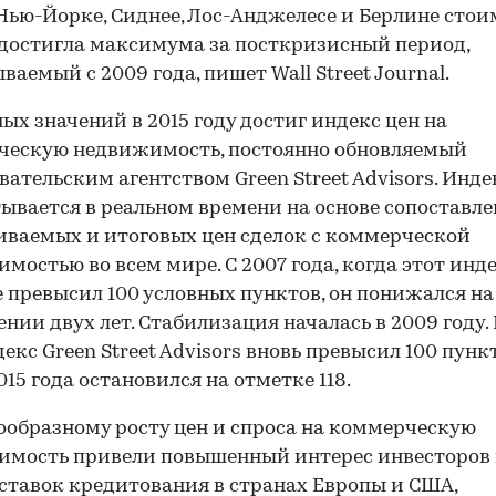
В Нью-Йорке, Сиднее, Лос-Анджелесе и Берлине стои
достигла максимума за посткризисный период,
ваемый с 2009 года, пишет Wall Street Journal.
ых значений в 2015 году достиг индекс цен на
ческую недвижимость, постоянно обновляемый
вательским агентством Green Street Advisors. Инде
ывается в реальном времени на основе сопоставл
ваемых и итоговых цен сделок с коммерческой
мостью во всем мире. С 2007 года, когда этот инд
 превысил 100 условных пунктов, он понижался на
нии двух лет. Стабилизация началась в 2009 году. 
декс Green Street Advisors вновь превысил 100 пункт
015 года остановился на отметке 118.
ообразному росту цен и спроса на коммерческую
мость привели повышенный интерес инвесторов 
ставок кредитования в странах Европы и США,