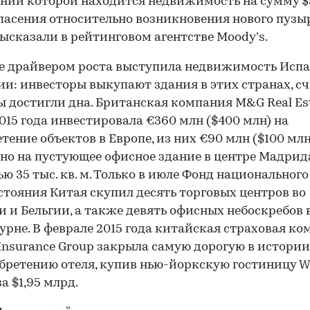
нии которой находится недвижимость на сумму $
пасения относительно возникновения нового пузы
ысказали в рейтинговом агентстве Moody’s.
е драйвером роста выступила недвижимость Исп
и: инвесторы выкупают здания в этих странах, сч
ы достигли дна. Британская компания M&G Real Est
015 года инвестировала €360 млн ($400 млн) на
тение объектов в Европе, из них €90 млн ($100 мл
но на пустующее офисное здание в центре Мадрид
ю 35 тыс. кв. м. Только в июле Фонд национального
стояния Китая скупил десять торговых центров во
 и Бельгии, а также девять офисных небоскребов 
урне. В феврале 2015 года китайская страховая к
Insurance Group закрыла самую дорогую в истории
бретению отеля, купив нью-йоркскую гостиницу Wa
за $1,95 млрд.