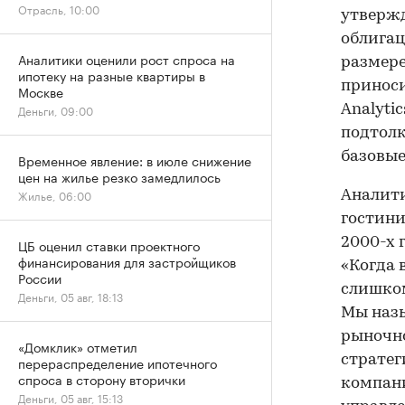
Отрасль, 10:00
утвержд
облигац
Аналитики оценили рост спроса на
размере
ипотеку на разные квартиры в
приноси
Москве
Деньги, 09:00
Analyti
подтол
базовые
Временное явление: в июле снижение
цен на жилье резко замедлилось
Жилье, 06:00
Аналити
гостин
2000-х 
ЦБ оценил ставки проектного
финансирования для застройщиков
«Когда 
России
слишком
Деньги, 05 авг, 18:13
Мы наз
рыночно
«Домклик» отметил
стратег
перераспределение ипотечного
спроса в сторону вторички
компани
Деньги, 05 авг, 15:13