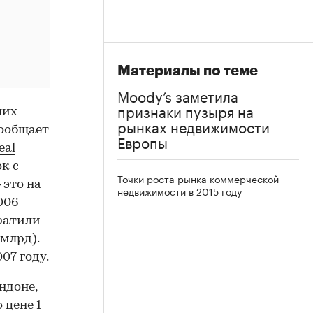
Материалы по теме
Moody’s заметила
признаки пузыря на
ших
рынках недвижимости
сообщает
Европы
eal
ок с
Точки роста рынка коммерческой
это на
недвижимости в 2015 году
006
тратили
млрд).
07 году.
ндоне,
 цене 1