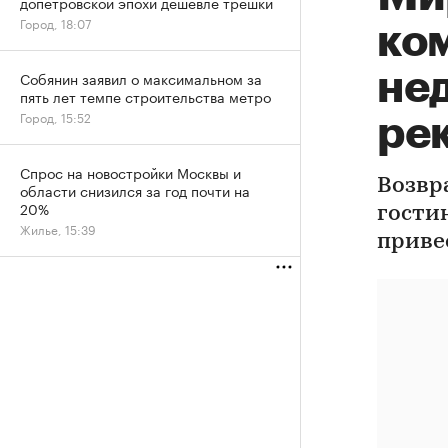
допетровской эпохи дешевле трешки
Город, 18:07
ко
не
Собянин заявил о максимальном за
пять лет темпе строительства метро
Город, 15:52
ре
Спрос на новостройки Москвы и
Возвр
области снизился за год почти на
20%
гости
Жилье, 15:39
приве