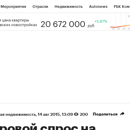
Мероприятия
Отрасли
Недвижимость
Autonews
РБК Ком
20 672 000
 цена квартиры
 РБК
РБК Образование
РБК Курсы
РБК Life
+5.87%
Тренды
Виз
вских новостройках
руб
ь
Крипто
РБК Бизнес-среда
Дискуссионный клуб
Исследо
зета
Спецпроекты СПб
Конференции СПб
Спецпроекты
кономика
Бизнес
Технологии и медиа
Финансы
Рынок на
(+36,45%)
(+31,29%)
АТЭК ₽1 400
«Русагро» ₽120
Купить
ноз SberCIB к 27.07.27
прогноз ПСБ к 26.07.27
Поделиться
ая недвижимость
⁠,
14 авг 2015, 13:09
200
ровой спрос на