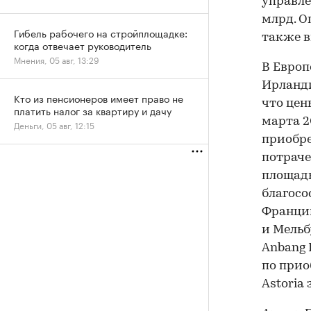
управле
млрд. О
Гибель рабочего на стройплощадке:
также в
когда отвечает руководитель
Мнения, 05 авг, 13:29
В Европ
Ирланди
Кто из пенсионеров имеет право не
что цен
платить налог за квартиру и дачу
марта 2
Деньги, 05 авг, 12:15
приобре
потраче
площадь
благосо
Франции
и Мельб
Anbang 
по прио
Astoria 