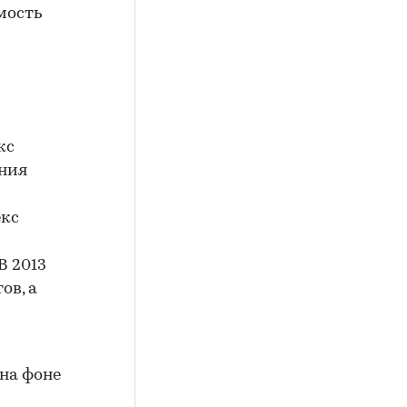
мость
кс
ения
екс
В 2013
ов, а
на фоне