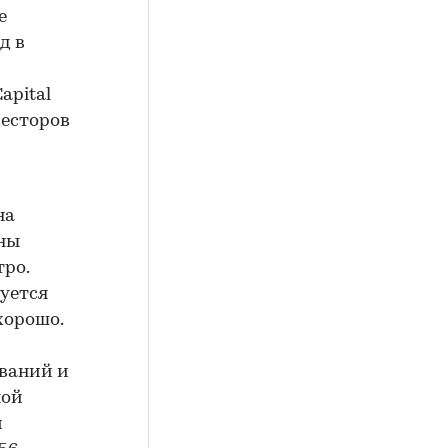
е
д в
apital
весторов
на
ны
тро.
уется
хорошо.
ований и
ной
м