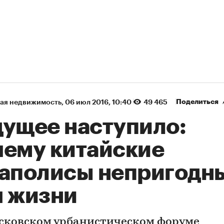
Поделиться
ая недвижимость
⁠,
06 июл 2016, 10:40
49 465
дущее наступило:
чему китайские
гаполисы непригодн
я жизни
сковском урбанистическом форуме