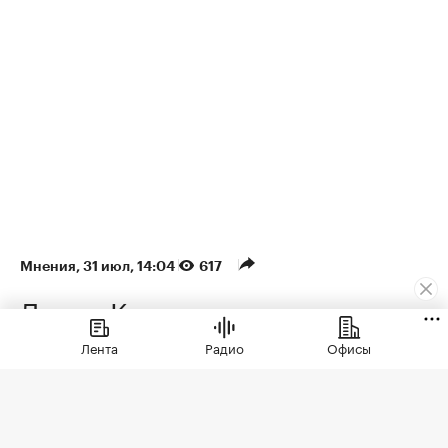
Мнения
⁠,
31 июл, 14:04
617
Денис Колокольников
Инфраструктура
Лента
Радио
Офисы
премиальных поселков: от
закрытого комфорта к
лайфстайлу