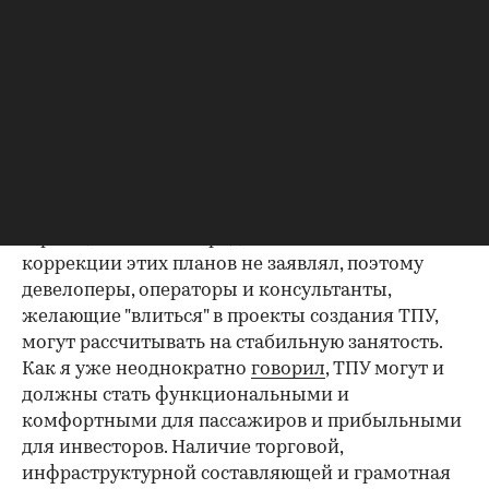
ездить в метро - потребность работать и
зарабатывать останется, несмотря на любую
ситуацию. В связи с этим неплохие перспективы
имеют проекты создания транспортно-
пересадочных узлов с коммерческими
площадями (ТПУ). Напомню, к 2020г. в Москве
планируется ввести в строй 90 ТПУ, за которые
ответственен метрополитен, при этом 42
появятся на действующих станциях, а 48 - на
строящихся. Пока город об отмене или
коррекции этих планов не заявлял, поэтому
девелоперы, операторы и консультанты,
желающие "влиться" в проекты создания ТПУ,
могут рассчитывать на стабильную занятость.
Как я уже неоднократно
говорил
, ТПУ могут и
должны стать функциональными и
комфортными для пассажиров и прибыльными
для инвесторов. Наличие торговой,
инфраструктурной составляющей и грамотная