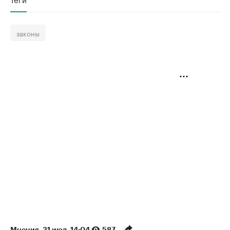
законы
Мнения
⁠,
31 июл, 14:04
587