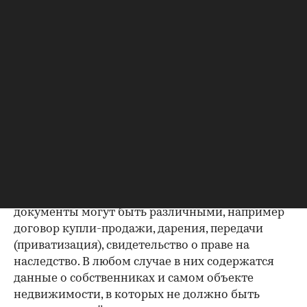
Правоустанавливающий
документ — основание права
00:00
/
00:00
собственности на квартиру
Покупка
квартиры во вторичке
и возможность
не пополнить печальную статистику жертв
нарушений при проведении операций с
жильем — вот, пожалуй, основная цель
среднестатистического участника рынка
недвижимости.
Важно убедиться, что продавец имеет право
проводить сделку; подтверждающие это
документы могут быть различными, например
договор купли-продажи, дарения, передачи
(приватизация), свидетельство о праве на
наследство. В любом случае в них содержатся
данные о собственниках и самом объекте
недвижимости, в которых не должно быть