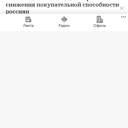
снижения покупательной способности
россиян
Лента
Радио
Офисы
Фото: singulyarra1 / Depositphotos
В трети крупных городов России больше не
строят новые торговые центры, выяснила