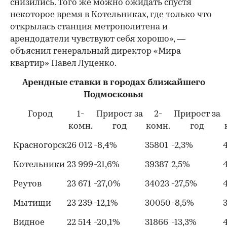
снизились. Того же можно ожидать спустя
некоторое время в Котельниках, где только что
открылась станция метрополитена и
арендодатели чувствуют себя хорошо», —
объяснил генеральный директор «Мира
квартир» Павел Луценко.
Арендные ставки в городах ближайшего
Подмосковья
Город
1-
Прирост за
2-
Прирост за
комн.
год
комн.
год
Красногорск
26 012
-8,4%
35801
-2,3%
Котельники
23 999
-21,6%
39387
2,5%
Реутов
23 671
-27,0%
34023
-27,5%
Мытищи
23 239
-12,1%
30050
-8,5%
Видное
22 514
-20,1%
31866
-13,3%