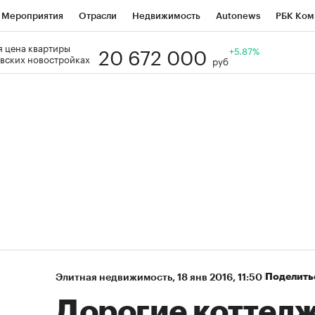
Мероприятия
Отрасли
Недвижимость
Autonews
РБК Ком
20 672 000
 цена квартиры
Образование
РБК Курсы
РБК Life
Тренды
+5.87%
Визионеры
Н
вских новостройках
руб
Дискуссионный клуб
Исследования
Кредитные рейтинги
Фр
Спецпроекты
Проверка контрагентов
Политика
Экономи
к наличной валюты
Поделить
Элитная недвижимость
⁠,
18 янв 2016, 11:50
Дорогие коттед