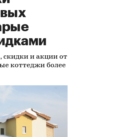
овых
тарые
кидками
, скидки и акции от
ые коттеджи более