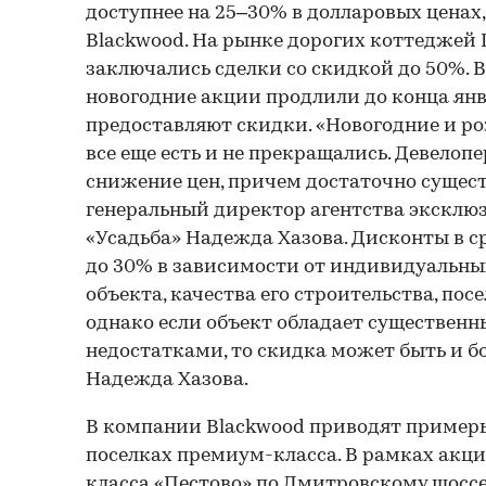
доступнее на 25–30% в долларовых ценах
Blackwood. На рынке дорогих коттеджей 
заключались сделки со скидкой до 50%. 
новогодние акции продлили до конца янв
предоставляют скидки. «Новогодние и р
все еще есть и не прекращались. Девелоп
снижение цен, причем достаточно сущес
генеральный директор агентства экскл
«Усадьба» Надежда Хазова. Дисконты в с
до 30% в зависимости от индивидуальны
объекта, качества его строительства, посел
однако если объект обладает существе
недостатками, то скидка может быть и бо
Надежда Хазова.
В компании Blackwood приводят примеры
поселках премиум-класса. В рамках акци
класса «Пестово» по Дмитровскому шоссе