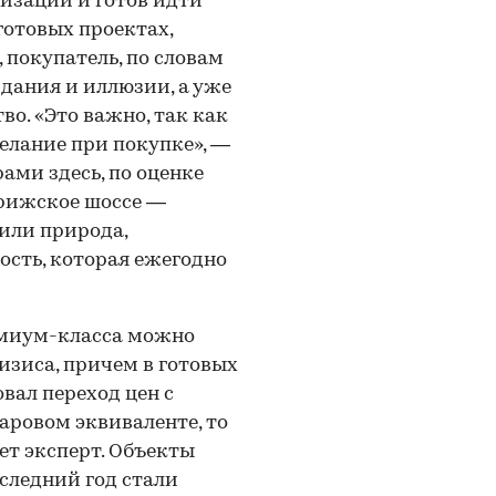
изации и готов идти
готовых проектах,
 покупатель, по словам
дания и иллюзии, а уже
о. «Это важно, так как
елание при покупке», —
ми здесь, по оценке
орижское шоссе —
или природа,
ость, которая ежегодно
емиум-класса можно
изиса, причем в готовых
овал переход цен с
ларовом эквиваленте, то
ет эксперт. Объекты
следний год стали