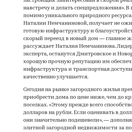
застройщик заинтересован в скорой реал
навстречу и делать спецпредложения». В 
помимо уникального природного ресурса,
Наталии Немчаниновой, получает не ожи
готовую инфраструктуру и благоустройств
скорый переезд в новый дом — главное ж
рассуждает Наталия Немчанинова. Лидера
эксперта, останутся Дмитровское и Нов
хорошую прочную репутацию им обеспеч
инфраструктура и транспортная доступн
качественно улучшается.
Сегодня на рынке загородного жилья пр
приобрести дома по цене ниже, чем до кр
поселках. «Этому прежде всего способств
долларов на рубли. Если оценивать в дол
они значительно подешевели», — дополня
элитной загородной недвижимости за по