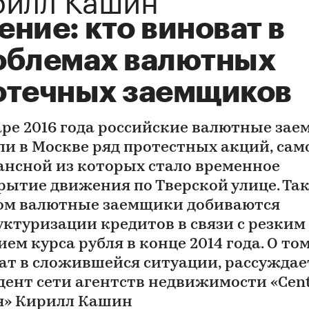
ние: кто виноват в
облемах валютных
отечных заемщиков
аре 2016 года российские валютные за
ли в Москве ряд протестных акций, сам
ансной из которых стало временное
рытие движения по Тверской улице. Та
ом валютные заемщики добиваются
уктуризации кредитов в связи с резким
ем курса рубля в конце 2014 года. О том
ат в сложившейся ситуации, рассуждае
дент сети агентств недвижимости «Cent
я» Кирилл Кашин