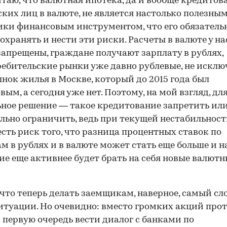
итаю, что валютная ипотека, да и вообще кредитов
ких лиц в валюте, не является настолько полезным
ки финансовым инструментом, что его обязатель
охранять и нести эти риски. Расчеты в валюте у на
запрещены, граждане получают зарплату в рублях,
ребительские рынки уже давно рублевые, не исклю
нок жилья в Москве, который до 2015 года был
вым, а сегодня уже нет. Поэтому, на мой взгляд, дл
ное решение — такое кредитование запретить ил
льно ограничить, ведь при текущей нестабильнос
есть риск того, что разница процентных ставок по
м в рублях и в валюте может стать еще больше и 
ие еще активнее будет брать на себя новые валют
 что теперь делать заемщикам, наверное, самый с
итуации. Но очевидно: вместо громких акций про
 первую очередь вести диалог с банками по