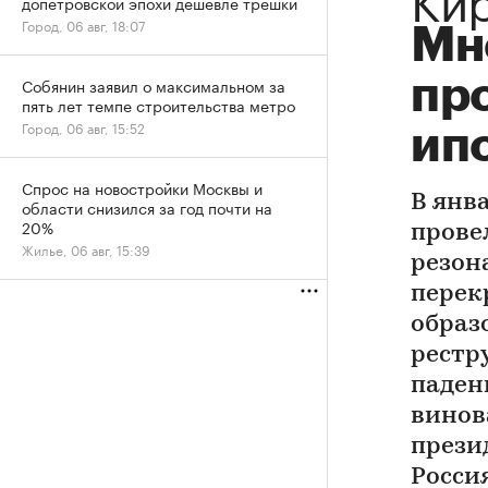
допетровской эпохи дешевле трешки
Город, 06 авг, 18:07
Мне
пр
Собянин заявил о максимальном за
пять лет темпе строительства метро
Город, 06 авг, 15:52
ип
Спрос на новостройки Москвы и
В янв
области снизился за год почти на
20%
прове
Жилье, 06 авг, 15:39
резон
перек
образ
рестр
падени
винов
прези
Росси