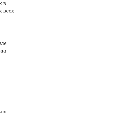
х в
х всех
еле
ции
дать