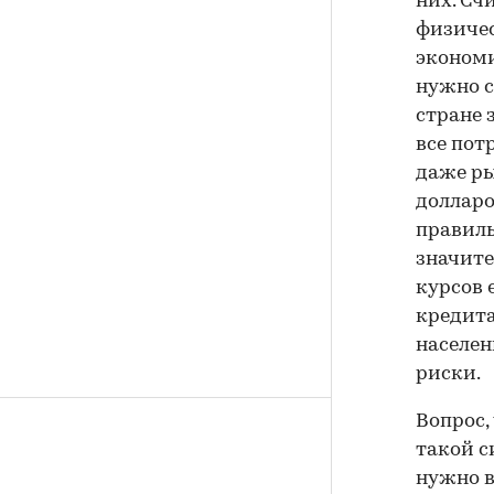
них. Сч
физичес
экономи
нужно с
стране 
все пот
даже ры
долларо
правиль
значите
курсов 
кредита
населен
риски.
Вопрос,
такой с
нужно в