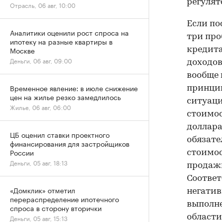
регулят
Отрасль, 06 авг, 10:00
Если по
Аналитики оценили рост спроса на
три про
ипотеку на разные квартиры в
Москве
кредита
Деньги, 06 авг, 09:00
доходов
вообще 
Временное явление: в июле снижение
принцип
цен на жилье резко замедлилось
ситуаци
Жилье, 06 авг, 06:00
стоимос
доллара
ЦБ оценил ставки проектного
обязате
финансирования для застройщиков
России
стоимос
Деньги, 05 авг, 18:13
продажи
Соответ
«Домклик» отметил
негатив
перераспределение ипотечного
выполне
спроса в сторону вторички
области
Деньги, 05 авг, 15:13