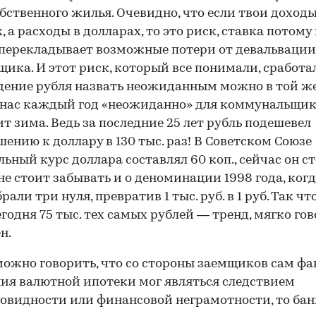
обственного жилья. Очевидно, что если твои доход
х, а расходы в долларах, то это риск, ставка потому
перекладывает возможные потери от девальвации
щика. И этот риск, который все понимали, сработал
адение рубля назвать неожиданным можно в той же
 нас каждый год «неожиданно» для коммунальщи
т зима. Ведь за последние 25 лет рубль подешевел
шению к доллару в 130 тыс. раз! В Советском Союзе
ьный курс доллара составлял 60 коп., сейчас он ст
о не стоит забывать и о деноминации 1998 года, когд
рали три нуля, превратив 1 тыс. руб. в 1 руб. Так чт
егодня 75 тыс. тех самых рублей — тренд, мягко гов
н.
можно говорить, что со стороны заемщиков сам фа
ия валютной ипотеки мог являться следствием
овидности или финансовой неграмотности, то бан