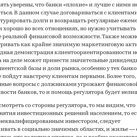
ять уверены, что банки «плохие» и лучше с ними н
ться. В данном случае договариваться с клиентами
турировать долги и возвращать регулярные ежем
 хорошо во всех отношениях, но нужно учитывать
 реальной финансовой возможности. Также можн
ривать как крайне значимую маркетинговую акт
дная демонстрация клиентоориентированности н
 а на деле может принести значительные дивиденд
лиентской базы и доли рынка, особенно у тех банко
 пойдут навстречу клиентам первыми. Более того,
нные вопросы с должниками угрожают финансово
вости банков, то и помощь регулятора будет нели
смотреть со стороны регулятора, то мы видим, что
нятия инвестиционных решений населением, то ес
неквалифицированным инвестором, следует
ивать в социально значимых областях, и жилье — 