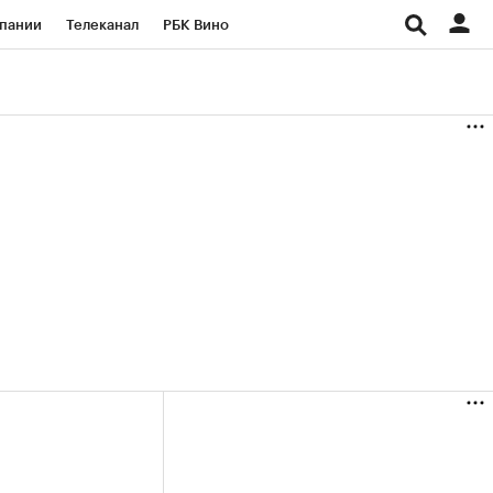
пании
Телеканал
РБК Вино
ациональные проекты
Город
аншизы
Газета
ка
Бизнес