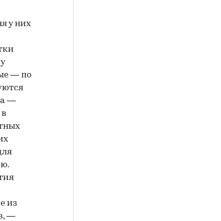
я у них
тки
су
ые — по
уются
ма —
 в
ютных
их
для
ю.
тия
е из
в, —