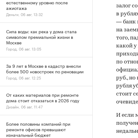
естественному уровню после
залог с
ажиотажа
Деньги, 06 авг, 13:32
в рубля
— банк 
на заем
Сила воды: как река у дома стала
символом премиальной жизни в
того, п
Москве
какой у
Город, 06 авг, 13:05
приходи
по отно
За 9 лет в Москве в кадастр внесли
официал
более 500 новостроек по реновации
Город, 06 авг, 12:25
руб., н
рубля уб
От каких материалов при ремонте
стоит с
дома стоит отказаться в 2026 году
очевиде
Дизайн, 06 авг, 11:47
И если 
Более половины компаний при
получен
ремонте офисов превышают
недальн
изначальный бюджет