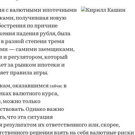
ия с валютными ипотечными
ками, получившая новую
бострения по причине
ения падения рубля, была
 в разной степени тремя
ами — самими заемщиками,
 и регулятором, который
ет за рынком ипотеки и
яет правила игры.
кам, оказавшимся
в
сейчас
ках валютного курса,
, можно только
ствовать. Однако важно
ь, что эта ситуация
я результатом их ответственного или, скорее,
тственного решения взять на себя валютные риски