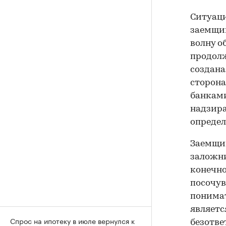
Ситуац
заемщи
волну о
продолж
создана
сторон
банками
надзира
определ
Заемщи
заложни
конечно
посочув
понимат
являетс
Спрос на ипотеку в июле вернулся к
безотве