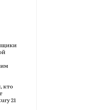
емщики
ой
ким
, кто
т
ury 21