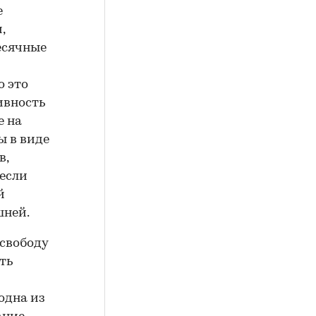
е
,
есячные
о это
ивность
е на
ы в виде
в,
 если
й
шней.
 свободу
ть
одна из