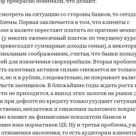
ор прекрасно понимали, что делают.
смотреть на ситуацию со стороны банков, то сегодн
блемы. Первая заключается в том, что клиенты с
ми в валюте перестают платить по причине нехва
 (у многих ежемесячный платеж по текущему кур
превосходит суммарные доходы семьи), а некотор
иальным соображениям, считая, что банки польз
ей для извлечения сверхприбыли. Вторая пробле
ть залоговых активов сильно снижается не только
х, но и в рублях, следовательно, не покрывает вал
льств заемщиков. В ближайшие годы ждать роста 
ти не приходится, а выход этих залогов на рынок 
 при дефолте по кредиту только ухудшит ситуаци
ственно, неплатежи и снижения залогового покры
но влияют на финансовые показатели банков и
ние ими нормативов ЦБ. Ну и третья проблема, уж
 отношения населения, то есть аудитории клиенто