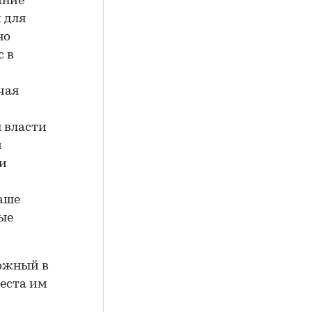
ание
 для
но
с в
чая
я власти
и
ти
наше
ные
ложный в
теста им