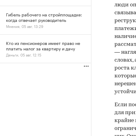
люди оп
связыва
Гибель рабочего на стройплощадке:
когда отвечает руководитель
реструк
Мнения, 05 авг, 13:29
платежи
наличие
Кто из пенсионеров имеет право не
рассмат
платить налог за квартиру и дачу
— нагля
Деньги, 05 авг, 12:15
словах,
роста к
которые
нереше
устойчи
Если по
для при
крайне 
огранич