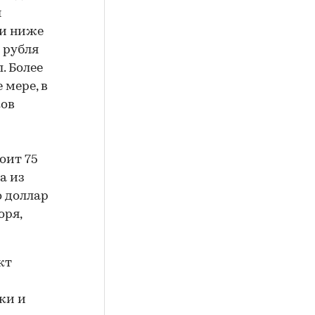
ы
 и ниже
 рубля
. Более
 мере, в
ков
оит 75
а из
о доллар
оря,
кт
ки и