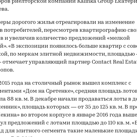
ров риелторской компании Kalinka Group Екатер
ва.
еры дорогого жилья отреагировали на изменение
в потребителей, пересмотрев квартирографию св
в и увеличив количество предложений «мелкой
й». «В экспозиции появилось больше квартир с со
ой, по меркам элитной недвижимости, площадью 
 — отмечает управляющий партнер Contact Real Esta
опов.
2015 года на столичный рынок вышел комплекс с
ентами «Дом на Сретенке», средняя площадь лото
ла 88 кв. м. В декабре начали продаваться лоты в 
енник», площадь которых — от 35 до 125 кв. м. В п
екина» во втором корпусе в январе 2016 года выш
ул предложений с лотами площадью до 110 кв. м. «
ад для элитного сегмента такие маленькие площад