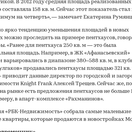
икой. В 2012 году средняя площадь реализованных
 составляла 158 кв. м. Сейчас этот показатель ста
имум на четверть», — замечает Екатерина Румянц
о ярко тенденцию уменьшения площадей в новых
х можно проследить на примере пентхаусов, говор
ы. «Ранее для пентхауса 250 кв. м — это была
ьная площадь. Например, в ЖК «Афанасьевский»
 варьировались в диапазоне 380–588 кв. м, в клу
улгаков» продавались пентхаусы площадью 321 кв. 
 — приводит данные директор по городской и заго
мости Knight Frank Алексей Трещев. Сейчас же, по
 на рынке есть предложения пентхаусов не больше 1
меру, в апарт-комплексе «Рахманинов».
я «РБК-Недвижимость» собрала самые маленькие
 квартиры, которые продаются в новостройках М