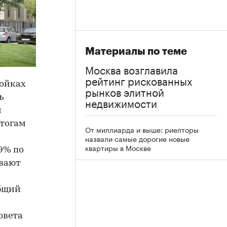
Материалы по теме
Москва возглавила
рейтинг рискованных
ройках
рынков элитной
ь
недвижимости
и
итогам
От миллиарда и выше: риелторы
назвали самые дорогие новые
квартиры в Москве
9% по
ывают
общий
овета