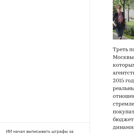
Треть п
Москвы 
которых
агентст
2015 го
реальны
отношен
стремле
покупат
бюджет 
динамик
ИИ начал выписывать штрафы за