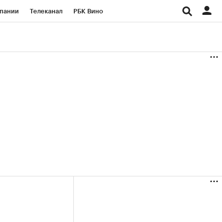
пании
Телеканал
РБК Вино
ациональные проекты
Город
аншизы
Газета
ка
Бизнес