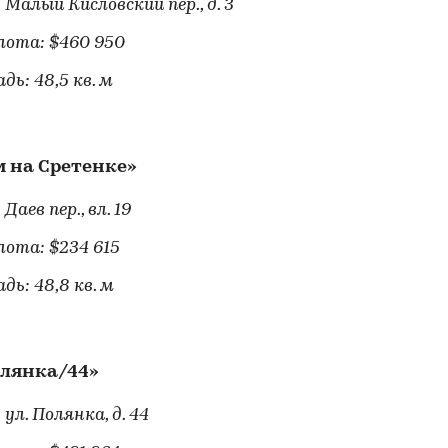
 Малый Кисловский пер., д. 3
лота: $460 950
дь: 48,5 кв. м
м на Сретенке»
 Даев пер., вл. 19
лота: $234 615
дь: 48,8 кв. м
лянка/44»
 ул. Полянка, д. 44