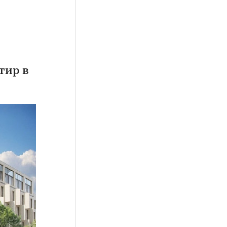
тир в