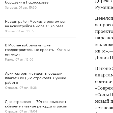
директо
борщевик в Подмосковье
Загород, 07 авг, 15:30
Румянце
Девелоп
Назван район Москвы с ростом цен
запросо
на новостройки в июле в 1,75 раза
Жилье, 07 авг, 13:55
проекто
нарезко
В Москве выбрали лучшие
маленьк
градостроительные проекты. Как они
кв. м»,
выглядят
Денис П
Город, 07 авг, 12:05
В июне 
Архитекторы и студенты создали
апартам
плакаты ко Дню строителя. Лучшие
работы
состави
Отрасль, 07 авг, 11:36
«Соврем
«Сады П
Дню строителя — 70: как отмечают
новый п
юбилей и главные рекорды отрасли
лет наз
Отрасль, 07 авг, 11:04