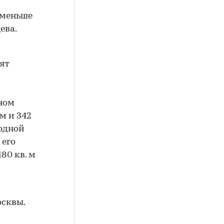
л меньше
ева.
ят
бном
м и 342
родной
 его
80 кв. м
осквы.