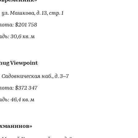
овременник»
 ул. Машкова, д. 13, стр. 1
лота: $201 758
дь: 30,6 кв. м
hug Viewpoint
 Садовническая наб., д. 3–7
лота: $372 347
дь: 46,4 кв. м
хманинов»