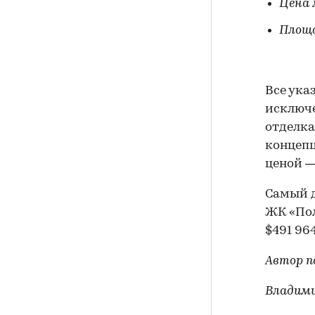
Цена 
Площа
Все ука
исключе
отделка
концепц
ценой —
Самый д
ЖК «Пол
$491 964
Автор по
Владим