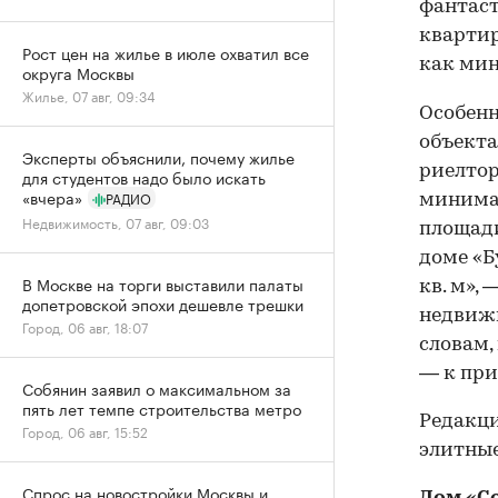
фантаст
квартир
Рост цен на жилье в июле охватил все
как мин
округа Москвы
Жилье, 07 авг, 09:34
Особенн
объекта
Эксперты объяснили, почему жилье
риелтор
для студентов надо было искать
«вчера»
РАДИО
минимал
Недвижимость, 07 авг, 09:03
площади
доме «Б
В Москве на торги выставили палаты
кв. м»,
допетровской эпохи дешевле трешки
недвижи
Город, 06 авг, 18:07
словам,
— к при
Собянин заявил о максимальном за
пять лет темпе строительства метро
Редакци
Город, 06 авг, 15:52
элитные
Спрос на новостройки Москвы и