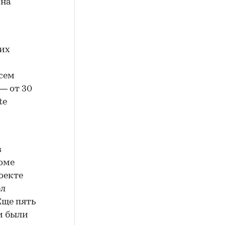
ина
оих
всем
— от 30
te
в
доме
роекте
ел
Еще пять
и были