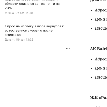
Дом «С
области снизился за год почти на
20%
Адрес:
Жилье, 06 авг, 15:39
Цена 
Спрос на ипотеку в июле вернулся к
Площа
естественному уровню после
ажиотажа
Деньги, 06 авг, 13:32
АК Balc
Адрес:
Цена 
Площа
ЖК «Ра