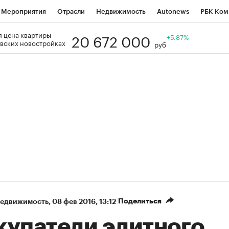
Мероприятия
Отрасли
Недвижимость
Autonews
РБК Ком
20 672 000
 цена квартиры
Образование
РБК Курсы
РБК Life
Тренды
+5.87%
Визионеры
Н
вских новостройках
руб
Дискуссионный клуб
Исследования
Кредитные рейтинги
Фр
Спецпроекты
Проверка контрагентов
Политика
Экономи
к наличной валюты
Поделиться
недвижимость
⁠,
08 фев 2016, 13:12
купатели элитного