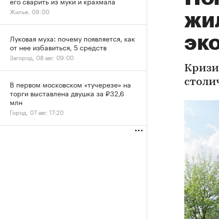
его сварить из муки и крахмала
Жилье, 09:00
жи
эк
Луковая муха: почему появляется, как
от нее избавиться, 5 средств
Загород, 08 авг, 09:00
Кризи
столи
В первом московском «тучерезе» на
торги выставлена двушка за ₽32,6
млн
Город, 07 авг, 17:20