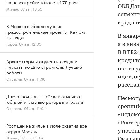
на новостройки в июле в 1,75 раза
ОКБ Дан
Жилье, 07 авг, 13:55
сегмент
кредиты
В Москве выбрали лучшие
градостроительные проекты. Как они
В январ
выглядят
Город, 07 авг, 12:05
а в янв
В ВТБ24
Архитекторы и студенты создали
кредито
плакаты ко Дню строителя. Лучшие
почти у
работы
идет дв
Отрасль, 07 авг, 11:36
рассказ
Дню строителя — 70: как отмечают
Несмотр
юбилей и главные рекорды отрасли
средний
Отрасль, 07 авг, 11:04
«Ведомо
«Рост с
Рост цен на жилье в июле охватил все
округа Москвы
у потен
Жилье, 07 авг, 09:34
Оказыва