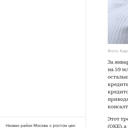
Фото: Кир
За янва
на 59 м
остальн
кредиты
кредито
привод
консалт
Этот тр
Назван район Москвы с ростом цен
(ОКБ), 