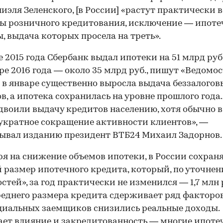
иэля Зеленского, [в России] «растут практически в
ы розничного кредитования, исключение — ипот
, выдача которых просела на треть».
е 2015 года Сбербанк выдал ипотеки на 51 млрд руб.
аре 2016 года — около 35 млрд руб., пишут «Ведомос
 в январе существенно выросла выдача беззалогов
в, а ипотека сохранилась на уровне прошлого года
двоили выдачу кредитов населению, хотя обычно в
укратное сокращение активности клиентов», —
ывал изданию президент ВТБ24 Михаил Задорнов.
я на снижение объемов ипотеки, в России сохран
 размер ипотечного кредита, который, по уточне
стей», за год практически не изменился — 1,7 млн 
реднего размера кредита сдерживает ряд факторов
циальных заемщиков снизились реальные доходы.
ет влияние и закредитованность — многие ипоте