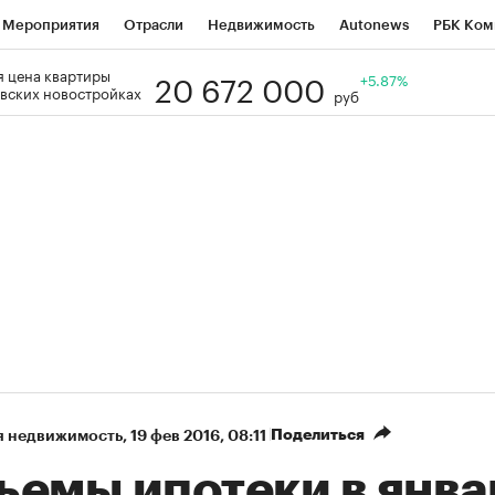
Мероприятия
Отрасли
Недвижимость
Autonews
РБК Ком
20 672 000
 цена квартиры
Образование
РБК Курсы
РБК Life
Тренды
+5.87%
Визионеры
Н
вских новостройках
руб
Дискуссионный клуб
Исследования
Кредитные рейтинги
Фр
Спецпроекты
Проверка контрагентов
Политика
Экономи
к наличной валюты
Поделиться
я недвижимость
⁠,
19 фев 2016, 08:11
ъемы ипотеки в янва