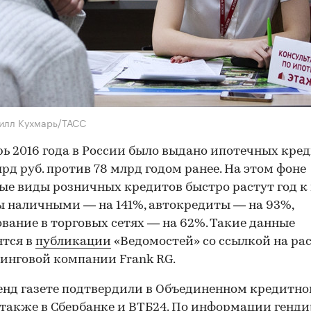
илл Кухмарь/ТАСС
рь 2016 года в России было выдано ипотечных кре
лрд руб. против 78 млрд годом ранее. На этом фоне
ые виды розничных кредитов быстро растут год к 
 наличными — на 141%, автокредиты — на 93%,
вание в торговых сетях — на 62%. Такие данные
ятся в
публикации
«Ведомостей» со ссылкой на ра
инговой компании Frank RG.
енд газете подтвердили в Объединенном кредитн
а также в Сбербанке и ВТБ24. По информации генд