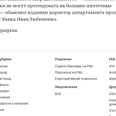
и не могут претендовать на большие ипотечные
 — объяснил изданию директор департамента про
 Банка Иван Любименко.
Бушухин
убрики
Подписки
РБК
илье
Скрыть баннеры на РБК
iOS
ород
Подписка на РБК
And
агород
Корпоративная подписка
AppG
еньги
Уведомления
Дру
изайн
RSS
Обл
нения
Кор
овости компаний
дом
ом
Хос