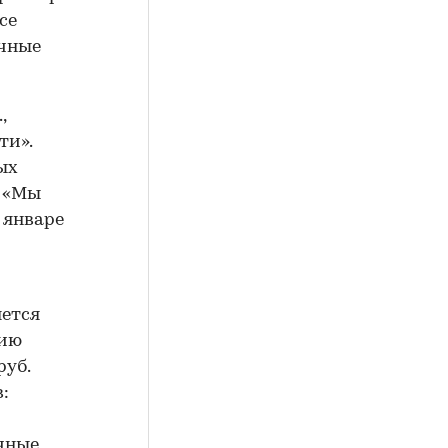
се
ечные
,
ти».
ых
. «Мы
 январе
яется
нию
руб.
:
чные