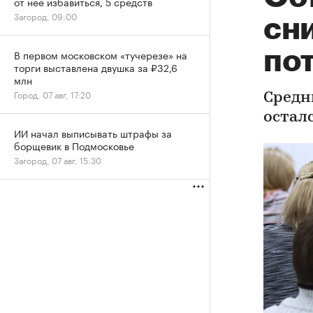
от нее избавиться, 5 средств
Загород, 09:00
сн
по
В первом московском «тучерезе» на
торги выставлена двушка за ₽32,6
млн
Город, 07 авг, 17:20
Средн
осталс
ИИ начал выписывать штрафы за
борщевик в Подмосковье
Загород, 07 авг, 15:30