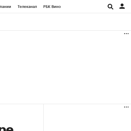
пании
Телеканал
РБК Вино
ациональные проекты
Город
аншизы
Газета
ка
Бизнес
ре