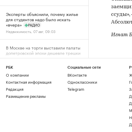
заемщик
Эксперты объяснили, почему жилье
ссуды»,
для студентов надо было искать
Абсолют
«вчера»
РАДИО
Недвижимость, 07 авг, 09:03
Игнат 
В Москве на торги выставили палаты
допетровской эпохи дешевле трешки
Город, 06 авг, 18:07
РБК
Социальные сети
Р
О компании
ВКонтакте
Ж
Собянин заявил о максимальном за
пять лет темпе строительства метро
Контактная информация
Одноклассники
Г
Город, 06 авг, 15:52
Редакция
Telegram
З
Размещение рекламы
Д
Спрос на новостройки Москвы и
Д
области снизился за год почти на
М
20%
Н
Жилье, 06 авг, 15:39
Д