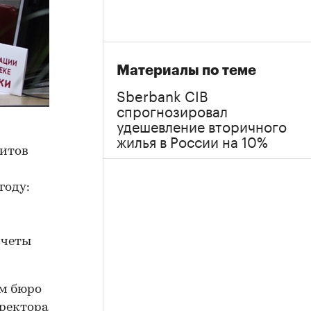
Материалы по теме
Sberbank CIB
спрогнозировал
удешевление вторичного
жилья в России на 10%
дитов
году:
счеты
ом бюро
иректора