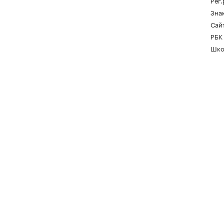
Рег
Зна
Сайт
РБК
Шко