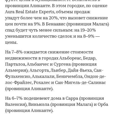
провинции Аликанте. В этом городке, по оценке
Aura Real Estate Experts, объемы продаж
упадут более чем на 20%, что вызовет снижение
цен почти на 9%. В Бенаавис (провинция Малага)
спад будет чуть менее сильным: на 19–20%
уменьшится количество сделок и на 8–9% —
цены.
На 7–8% ожидается снижение стоимости
недвижимости в городах Альбореас, Бедар,
Парталоа, Альбанчес и Сургена (провинция
Альмерия); Альгорта, Льибер, Дайя-Вьеха, Сан-
Фульхенсио, Алькалали, Беничембла, Ондон-де-
лос-Фрайлес, Рохалес и Сан-Мигель-де-Салинас
(провинция Аликанте).
На 6–7% подешевеют дома в Сарра (провинция
Валенсия), Виньюэла (провинция Малага) и Орба
(провинция Аликанте).