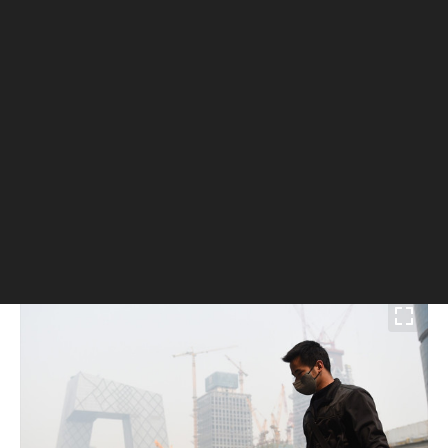
постоянно ходят по улицам в защитных масках,
а представитель современного китайского
искусства Brother Nut даже
сделал
кирпич,
спрессованный из столичного смога. «Огромная
трагедия китайских мегаполисов заключается в
масштабе загрязнения окружающей среды. Я
провел в Москве всего пару дней — но мне
хватило этого, чтобы увидеть, сколько у вас
лесов и водоемов. Помните: леса — это главное,
что есть в каждом городе», — заявил китайский
архитектор Пэй Чжу.