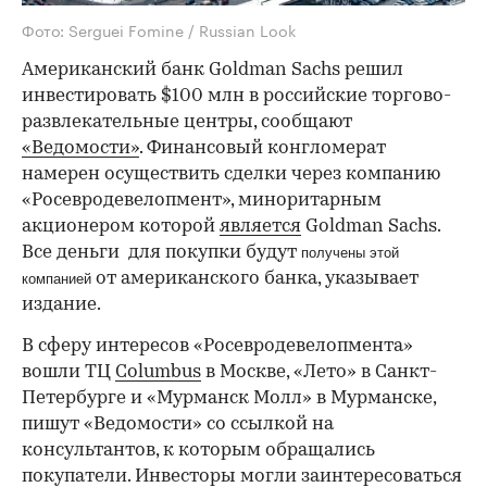
Фото: Serguei Fomine / Russian Look
Американский банк Goldman Sachs решил
инвестировать $100 млн в российские торгово-
развлекательные центры, сообщают
«Ведомости»
. Финансовый конгломерат
намерен осуществить сделки через компанию
«Росевродевелопмент», миноритарным
акционером которой
является
Goldman Sachs.
Все деньги для покупки будут
получены
этой
от американского банка, указывает
компанией
издание.
В сферу интересов «Росевродевелопмента»
вошли ТЦ
Columbus
в Москве, «Лето» в Санкт-
Петербурге и «Мурманск Молл» в Мурманске,
пишут «Ведомости» со ссылкой на
консультантов, к которым обращались
покупатели. Инвесторы могли заинтересоваться