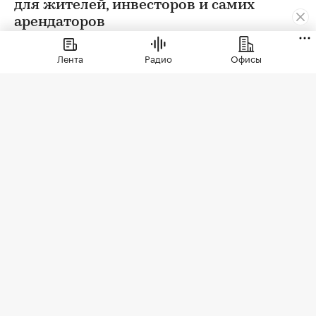
для жителей, инвесторов и самих
арендаторов
Лента
Радио
Офисы
Фото: СберСити
Советский гастроном был особым миром:
отдельно стоящее здание с центральным
входом, высокими потолками, отделами с