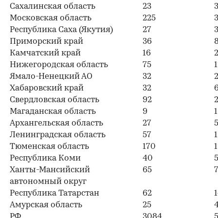
Сахалинская область
23
Московская область
225
Республика Саха (Якутия)
27
Приморский край
36
Камчатский край
16
Нижегородская область
75
Ямало-Ненецкий АО
32
Хабаровский край
32
Свердловская область
92
Магаданская область
9
1
Архангельская область
27
Ленинградская область
57
1
Тюменская область
170
Республика Коми
40
Ханты-Мансийский
65
автономный округ
Республика Татарстан
62
Амурская область
25
РФ
3084