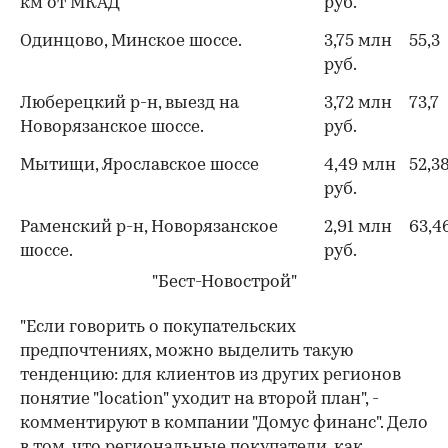
км от МКАД
руб.
Одинцово, Минское шоссе.
3,75 млн
55,3
руб.
Люберецкий р-н, выезд на
3,72 млн
73,7
Новорязанское шоссе.
руб.
Мытищи, Ярославское шоссе
4,49 млн
52,3
руб.
Раменский р-н, Новорязанское
2,91 млн
63,4
шоссе.
руб.
"Бест-Новострой"
"Если говорить о покупательских
предпочтениях, можно выделить такую
тенденцию: для клиентов из других регионов
понятие "location" уходит на второй план", -
комментируют в компании "Домус финанс". Дело
в том, что региональные покупатели, как