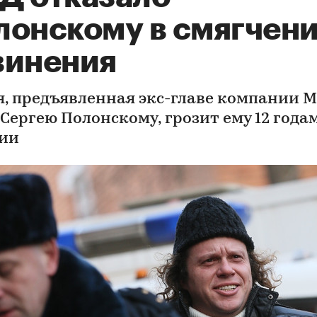
лонскому в смягчен
винения
я, предъявленная экс-главе компании M
 Сергею Полонскому, грозит ему 12 года
ии