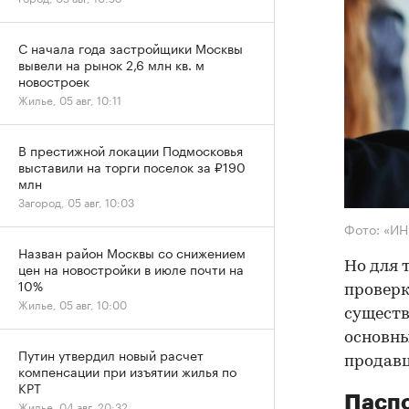
С начала года застройщики Москвы
вывели на рынок 2,6 млн кв. м
новостроек
Жилье, 05 авг, 10:11
В престижной локации Подмосковья
выставили на торги поселок за ₽190
млн
Загород, 05 авг, 10:03
Фото: «И
Назван район Москвы со снижением
Но для 
цен на новостройки в июле почти на
10%
проверк
Жилье, 05 авг, 10:00
существ
основны
Путин утвердил новый расчет
продав
компенсации при изъятии жилья по
КРТ
Паспо
Жилье, 04 авг, 20:32