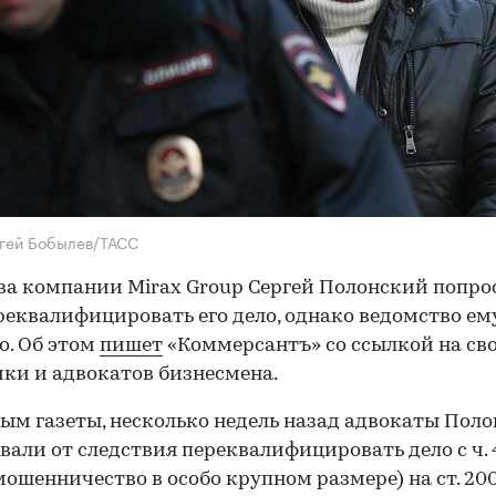
гей Бобылев/ТАСС
ва компании Mirax Group Сергей Полонский попро
еквалифицировать его дело, однако ведомство ем
о. Об этом
пишет
«Коммерсантъ» со ссылкой на св
ки и адвокатов бизнесмена.
ым газеты, несколько недель назад адвокаты Поло
вали от следствия переквалифицировать дело с ч. 4 
мошенничество в особо крупном размере) на ст. 200