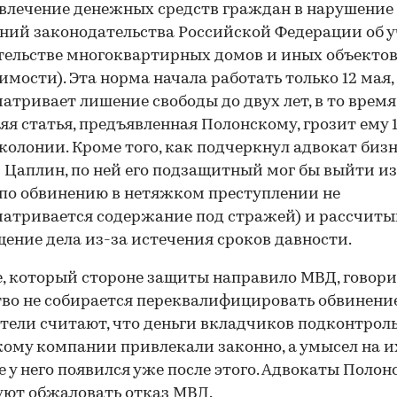
влечение денежных средств граждан в нарушение
ний законодательства Российской Федерации об 
тельстве многоквартирных домов и иных объекто
мости). Эта норма начала работать только 12 мая,
атривает лишение свободы до двух лет, в то время
я статья, предъявленная Полонскому, грозит ему 
колонии. Кроме того, как подчеркнул адвокат биз
 Цаплин, по ней его подзащитный мог бы выйти и
(по обвинению в нетяжком преступлении не
атривается содержание под стражей) и рассчиты
ение дела из-за истечения сроков давности.
е, который стороне защиты направило МВД, говори
во не собирается переквалифицировать обвинение
тели считают, что деньги вкладчиков подконтрол
ому компании привлекали законно, а умысел на и
 у него появился уже после этого. Адвокаты Полон
ют обжаловать отказ МВД.