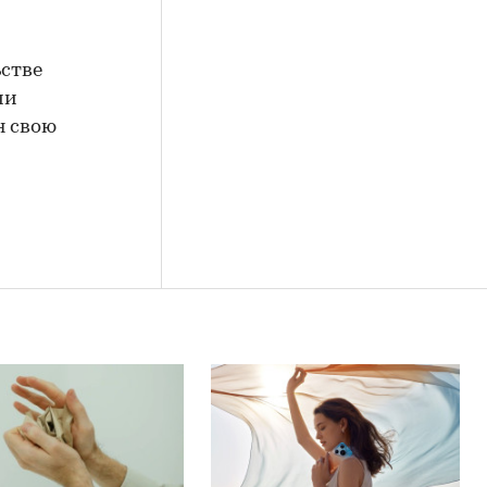
стве
ми
н свою