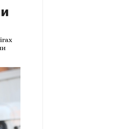
ии
irax
ми