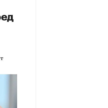
ред
ет