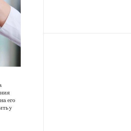
а
ения
на его
ить у