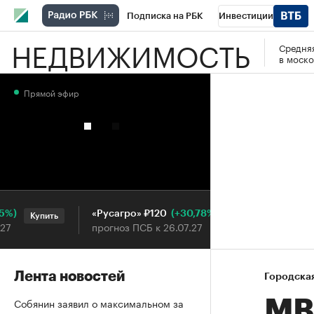
Подписка на РБК
Инвестиции
НЕДВИЖИМОСТЬ
Средняя
РБК Вино
Спорт
Школа управления
в моско
Национальные проекты
Город
Стил
Прямой эфир
Кредитные рейтинги
Франшизы
Га
Проверка контрагентов
Политика
Э
(+30,78%)
«Русагро» ₽120
Ozon ₽
Купить
Купить
прогноз ПСБ к 26.07.27
прогноз
Лента новостей
Городска
Собянин заявил о максимальном за
МВ