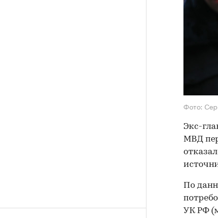
Фото: Сер
Экс-гла
МВД пер
отказал
источни
По данн
потребо
УК РФ (