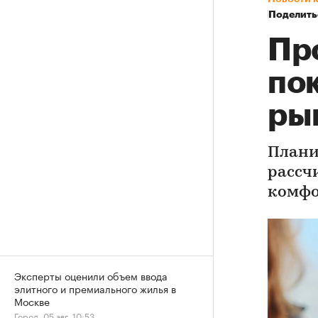
Поделить
Пр
по
ры
Плани
рассч
комфо
Эксперты оценили объем ввода
элитного и премиального жилья в
Москве
Город, 05 авг, 10:53