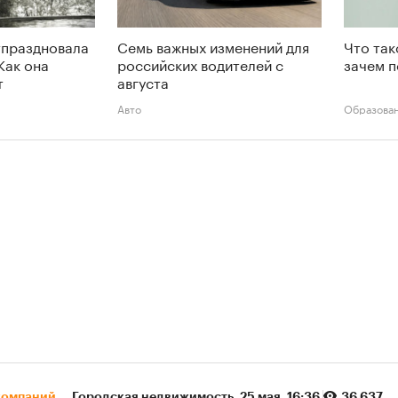
тпраздновала
Семь важных изменений для
Что так
Как она
российских водителей с
зачем п
т
августа
Авто
Образова
компаний
Городская недвижимость
⁠,
25 мая, 16:36
36 637