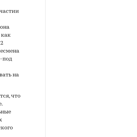
участии
в
 она
 как
12
несмена
з-под
вать на
тся, что
.
ьные
х
ского