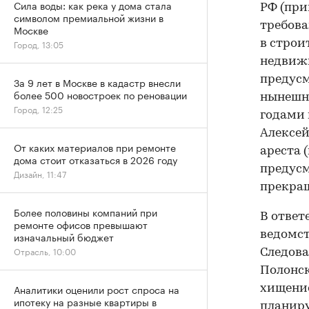
Сила воды: как река у дома стала
РФ (при
символом премиальной жизни в
требова
Москве
в строи
Город, 13:05
недвижи
предусм
За 9 лет в Москве в кадастр внесли
более 500 новостроек по реновации
нынешня
Город, 12:25
годами 
Алексей
От каких материалов при ремонте
ареста 
дома стоит отказаться в 2026 году
предусм
Дизайн, 11:47
прекращ
Более половины компаний при
В ответ
ремонте офисов превышают
ведомст
изначальный бюджет
Отрасль, 10:00
Следова
Полонск
Аналитики оценили рост спроса на
хищение
ипотеку на разные квартиры в
планиру