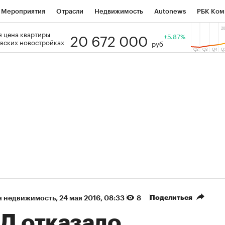
Мероприятия
Отрасли
Недвижимость
Autonews
РБК Ком
20 672 000
 цена квартиры
 РБК
РБК Образование
РБК Курсы
РБК Life
+5.87%
Тренды
Виз
вских новостройках
руб
ь
Крипто
РБК Бизнес-среда
Дискуссионный клуб
Исследо
зета
Спецпроекты СПб
Конференции СПб
Спецпроекты
кономика
Бизнес
Технологии и медиа
Финансы
Рынок на
(+88,03%)
(+30,21%)
5 450
АФК «Система» ₽12
Купить
К
 ПСБ к 29.07.27
прогноз БКС к 15.07.27
Поделиться
я недвижимость
⁠,
24 мая 2016, 08:33
8
Д отказало