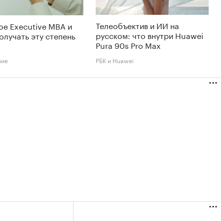
Телеобъектив и ИИ на
ое Executive MBA и
русском: что внутри Huawei
олучать эту степень
Pura 90s Pro Max
ние
РБК и Huawei