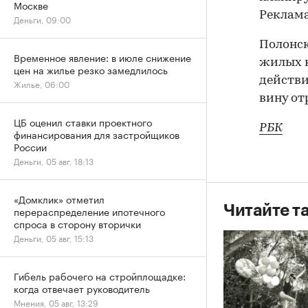
Москве
Реклам
Деньги, 09:00
Полонск
Временное явление: в июле снижение
жилых к
цен на жилье резко замедлилось
действи
Жилье, 06:00
вину от
ЦБ оценил ставки проектного
РБК
финансирования для застройщиков
России
Деньги, 05 авг, 18:13
«Домклик» отметил
Читайте т
перераспределение ипотечного
спроса в сторону вторички
Деньги, 05 авг, 15:13
Гибель рабочего на стройплощадке:
когда отвечает руководитель
Мнения, 05 авг, 13:29