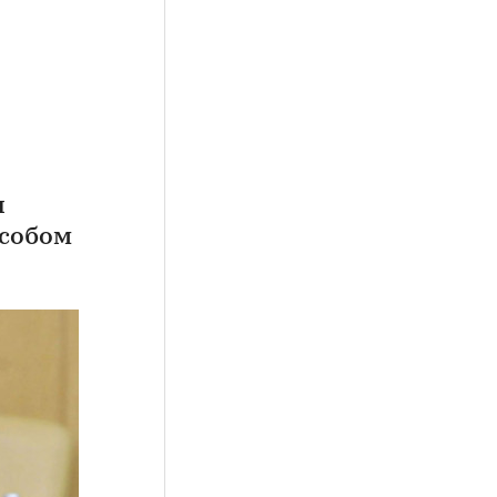
и
особом