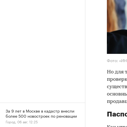
Фото: «И
Но для 
проверк
существ
основны
продав
За 9 лет в Москве в кадастр внесли
Паспо
более 500 новостроек по реновации
Город, 06 авг, 12:25