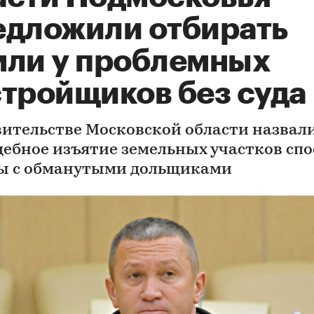
едложили отбирать
мли у проблемных
стройщиков без суда
вительстве Московской области назвал
дебное изъятие земельных участков сп
ы с обманутыми дольщиками