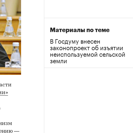
Материалы по теме
В Госдуму внесен
законопроект об изъятии
неиспользуемой сельской
земли
асти
ии»
в
анизм
чению —