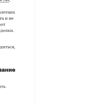
сть»
,
олетних
а и не
вот
сделки.
диться,
вание
ить