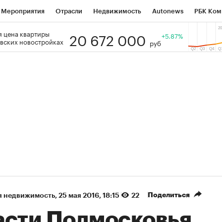
Мероприятия
Отрасли
Недвижимость
Autonews
РБК Ком
20 672 000
 цена квартиры
 РБК
РБК Образование
РБК Курсы
РБК Life
+5.87%
Тренды
Виз
вских новостройках
руб
ь
Крипто
РБК Бизнес-среда
Дискуссионный клуб
Исследо
зета
Спецпроекты СПб
Конференции СПб
Спецпроекты
кономика
Бизнес
Технологии и медиа
Финансы
Рынок на
(+87,16%)
(+31,55%)
5 450
АФК «Система» ₽12
Купить
Ку
 ПСБ к 29.07.27
прогноз БКС к 15.07.27
Поделиться
я недвижимость
⁠,
25 мая 2016, 18:15
22
асти Подмосковья