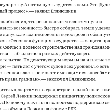
сударству. А потом пусть судятся с нами. Это [буде
ый процесс», — заявил Елянюшкин.
к объяснил, что региональным властям нужно
авить возможность быстро отбирать земли у девел
е допускать возникновения недостроев и обманут
ов. «Основная функция государства — защита пр
. Сейчас в долевом строительстве над гражданам
тся — абсолютно в рамках действующего
ательства. По действующим нормам на изъятие з
ри — пять лет с учетом судов всех уровней. То есть
ственная власть не может имеющимися способам
ь права граждан», — заключил Елянюшкин.
итель департамента градостроительной политик
 Сергей Левкин поддержал инициативу подмоско
. «По поводу изъятия я полностью поддерживаю св
», — объявил Левкин на форуме РБК.