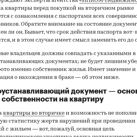
ерждают эксперты агентства
«ИНКОМ-Недвижимо
а квартиры перед покупкой на вторичном рынке
тся с ознакомления с паспортами всех совершенн
нников. Обратите внимание на состояние документ
ен ли он. Бывает, что срок действия паспорта вот-
тся, и в этом случае имеет смысл заменить его до 
ные владельцев должны совпадать с указанными в
танавливающих документах; не будет лишним убе
фото именно собственник жилья. Имеет значение и
ция о нахождении в браке — об этом ниже.
оустанавливающий документ — осно
 собственности на квартиру
а
квартиры во вторичке
и возможность не пополн
ую статистику жертв нарушений при проведении
й с жильем — вот, пожалуй, основная цель