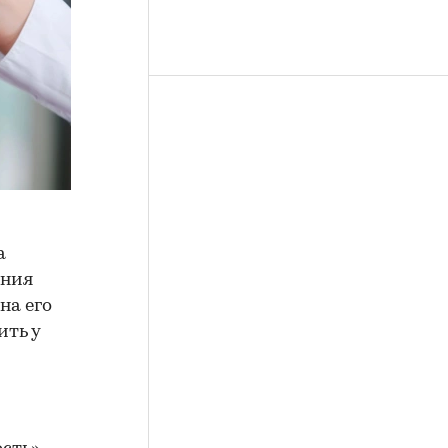
а
ения
на его
ить у