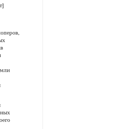
т]
оперов,
ых
ав
и
емли
и
и
вных
оего