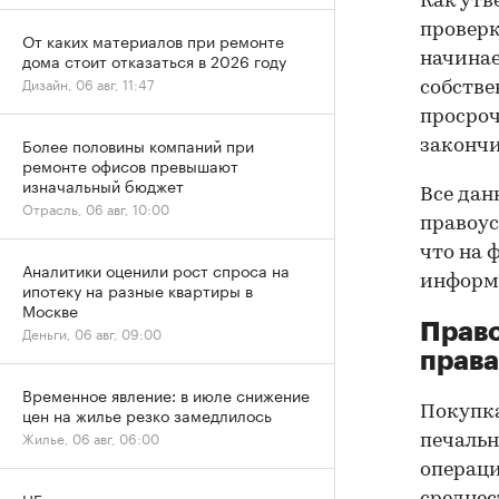
Как утв
проверк
От каких материалов при ремонте
дома стоит отказаться в 2026 году
начинае
Дизайн, 06 авг, 11:47
собстве
просроч
Более половины компаний при
закончи
ремонте офисов превышают
изначальный бюджет
Все дан
Отрасль, 06 авг, 10:00
правоус
что на 
Аналитики оценили рост спроса на
информа
ипотеку на разные квартиры в
Москве
Прав
Деньги, 06 авг, 09:00
права
Временное явление: в июле снижение
Покупк
цен на жилье резко замедлилось
Жилье, 06 авг, 06:00
печальн
операци