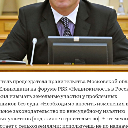
тель председателя правительства Московской обл
 Елянюшкин на
форуме РБК «Недвижимость в Росс
ил изымать земельные участки у проблемных
щиков без суда. «Необходимо вносить изменения 
ьное законодательство по внесудебному изъятию
ых участков [под жилое строительство]. Этот мех
отает с сельхозземлями
: используешь не по назна