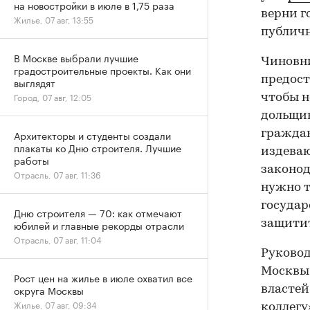
на новостройки в июле в 1,75 раза
верни го
Жилье, 07 авг, 13:55
публичн
В Москве выбрали лучшие
Чиновни
градостроительные проекты. Как они
предост
выглядят
Город, 07 авг, 12:05
чтобы н
дольщик
граждан
Архитекторы и студенты создали
плакаты ко Дню строителя. Лучшие
издеваю
работы
законод
Отрасль, 07 авг, 11:36
нужно т
государ
Дню строителя — 70: как отмечают
защитит
юбилей и главные рекорды отрасли
Отрасль, 07 авг, 11:04
Руковод
Москвы
Рост цен на жилье в июле охватил все
округа Москвы
властей
Жилье, 07 авг, 09:34
коллегу