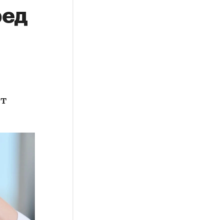
ред
ет