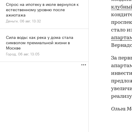
Спрос на ипотеку в июле вернулся к
клубны
естественному уровню после
ажиотажа
кондите
Деньги, 06 авг, 13:32
проспек
стало и
Сила воды: как река у дома стала
апартам
символом премиальной жизни в
Вернадс
Москве
Город, 06 авг, 13:05
За перв
апартам
инвести
предлож
увеличи
реализу
Ольга М