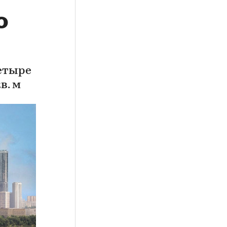
о
четыре
в. м