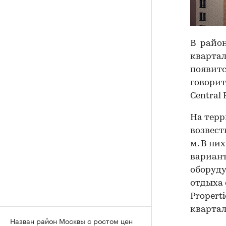
В район
квартал
появитс
говорит
Central
На терр
возвест
м. В них
вариант
оборуду
отдыха 
Propert
квартал
Назван район Москвы с ростом цен