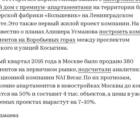
й дом с премиум-апартаментами
на территории 
рской фабрики «Большевик» на Ленинградском
те. Это также первый жилой проект компании. На
звестно о планах Алишера Усманова
построить ком
ентов на Воробьевых горах
между проспектом
кого и улицей Косыгина.
ый квартал 2016 года в Москве было продано 380
ентов на первичном рынке,
подсчитали
аналитик
ционной компании NAI Becar. По их прогнозам,
ение апартаментов в новостройках Москвы до ко
тся на 50% и составит 4 тыс. объектов, а цены в уж
емых проектах вырастут на 7–10%.
амаева