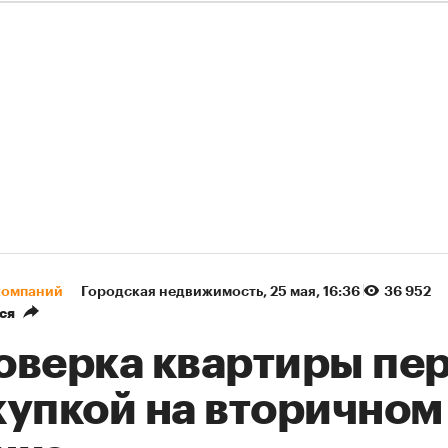
компаний
Городская недвижимость
⁠,
25 мая, 16:36
36 952
ся
оверка квартиры пе
купкой на вторичном