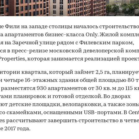
е Фили на западе столицы началось строительств
а апартаментов бизнес-класса Only. Жилой компл
я на Заречной улице рядом с Филевским парком,
ся в пресс-релизе московской девелоперской ком
 Properties, которая занимается реализацией проек
итории квартала, который займет 2,5 га, планируе
и четыре 16-этажных здания общей площадью 80 ты
 разместятся 930 апартаментов от 30 кв. м до 115 кв.
ами планировок и готовой отделкой. Во дворах
ют детские площадки, велопарковки, а также зон
со скамейками, оснащенными USB-портами. В Cent
ies рассчитывают завершить строительство в четв
е 2017 года.