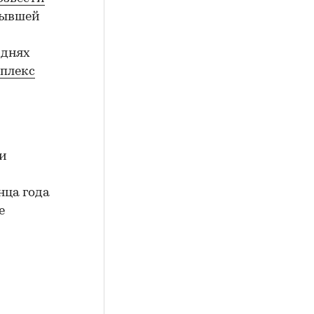
бывшей
 днях
плекс
и
нца года
е