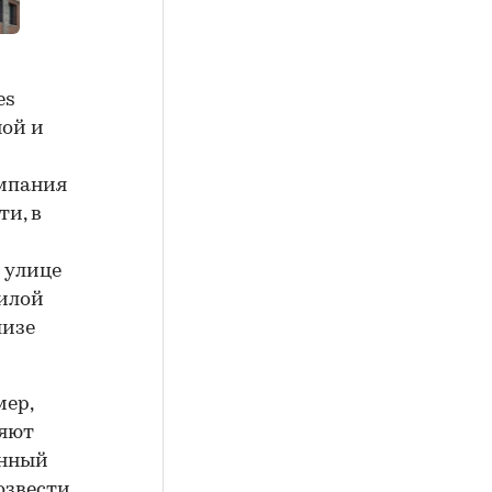
es
ной и
омпания
ти, в
 улице
жилой
лизе
мер,
яют
онный
озвести