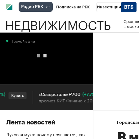
Подписка на РБК
Инвестиции
НЕДВИЖИМОСТЬ
Средняя
РБК Вино
Спорт
Школа управления
в моско
Национальные проекты
Город
Стил
Прямой эфир
Кредитные рейтинги
Франшизы
Га
Проверка контрагентов
Политика
Э
(+7,79%)
«Северсталь» ₽700
НОВ
Купить
Купить
прогноз КИТ Финанс к 20.07.27
прог
Лента новостей
Городска
Луковая муха: почему появляется, как
В 