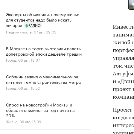
Эксперты объяснили, почему жилье
для студентов надо было искать
«вчера»
РАДИО
Инвести
Недвижимость, 07 авг, 09:03
занимае
жилой н
В Москве на торги выставили палаты
портфел
допетровской эпохи дешевле трешки
управля
Город, 06 авг, 18:07
том чис
Алтуфье
Собянин заявил о максимальном за
пять лет темпе строительства метро
и «Двин
Город, 06 авг, 15:52
проект 
компан
Спрос на новостройки Москвы и
области снизился за год почти на
Проект 
20%
когда 
Жилье, 06 авг, 15:39
интерес
холдинг