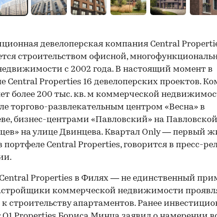
ционная девелоперская компания Central Properti
тся строительством офисной, многофункциональ
едвижимости с 2002 года. В настоящий момент в
е Central Properties 16 девелоперских проектов. К
ет более 200 тыс. кв. м коммерческой недвижимос
ле торгово-развлекательным центром «Весна» в
ве, бизнес-центрами «Павловский» на Павловской
цев» на улице Двинцева. Квартал Only — первый 
в портфеле Central Properties, говорится в пресс-ре
ии.
Central Properties в Филях — не единственный при
застройщики коммерческой недвижимости проявл
 к строительству апартаментов. Ранее инвестици
 О1 Properties Бориса Минца заявил о
намерении в