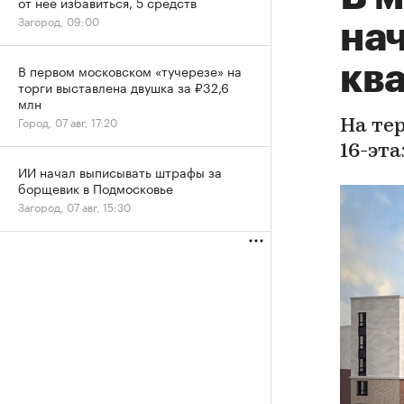
от нее избавиться, 5 средств
Загород, 09:00
на
кв
В первом московском «тучерезе» на
торги выставлена двушка за ₽32,6
млн
Город, 07 авг, 17:20
На те
16-эт
ИИ начал выписывать штрафы за
борщевик в Подмосковье
Загород, 07 авг, 15:30