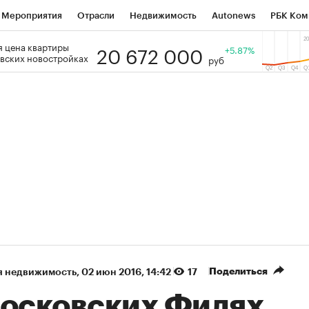
Мероприятия
Отрасли
Недвижимость
Autonews
РБК Ком
20 672 000
 цена квартиры
 РБК
РБК Образование
РБК Курсы
РБК Life
+5.87%
Тренды
Виз
вских новостройках
руб
ь
Крипто
РБК Бизнес-среда
Дискуссионный клуб
Исследо
зета
Спецпроекты СПб
Конференции СПб
Спецпроекты
кономика
Бизнес
Технологии и медиа
Финансы
Рынок на
(+36,61%)
(+31,06%)
АТЭК ₽1 400
«Русагро» ₽120
Купить
ноз SberCIB к 27.07.27
прогноз ПСБ к 26.07.27
Поделиться
я недвижимость
⁠,
02 июн 2016, 14:42
17
московских Филях