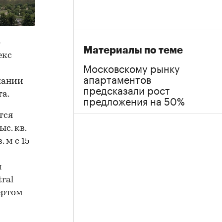
о
Материалы по теме
екс
Московскому рынку
апартаментов
пании
предсказали рост
та.
предложения на 50%
тся
с. кв.
 м с 15
ы
ral
ертом