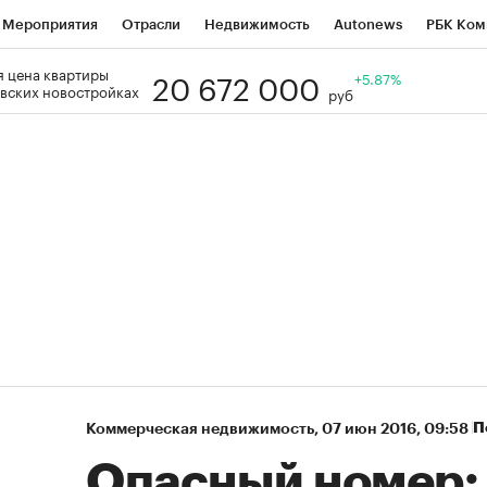
Мероприятия
Отрасли
Недвижимость
Autonews
РБК Ком
20 672 000
 цена квартиры
Образование
РБК Курсы
РБК Life
Тренды
+5.87%
Визионеры
Н
вских новостройках
руб
Дискуссионный клуб
Исследования
Кредитные рейтинги
Фр
Спецпроекты
Проверка контрагентов
Политика
Экономи
к наличной валюты
П
Коммерческая недвижимость
⁠,
07 июн 2016, 09:58
Опасный номер: