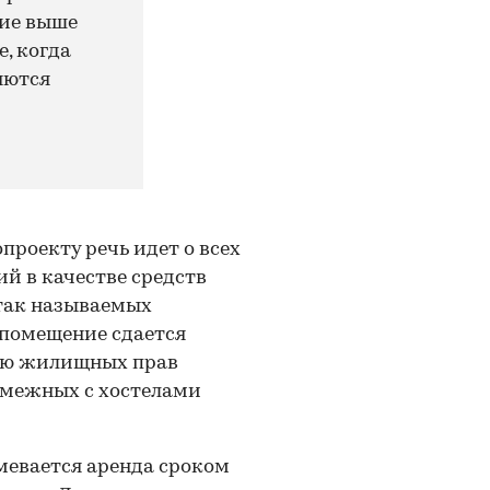
ние выше
е, когда
яются
проекту речь идет о всех
й в качестве средств
«так называемых
 помещение сдается
ению жилищных прав
смежных с хостелами
евается аренда сроком