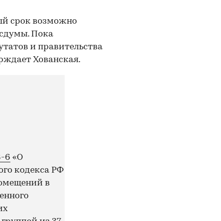
ный срок возможно
осдумы. Пока
утатов и правительства
рждает Хованская.​​
8-6
«О
ого кодекса РФ
помещений в
менного
их