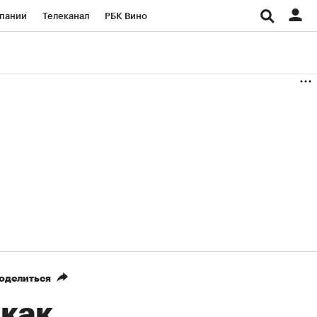
пании
Телеканал
РБК Вино
ациональные проекты
Город
аншизы
Газета
ка
Бизнес
оделиться
 как