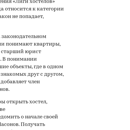
ления «Лиги хостелов»
да относится к категории
кон не попадает,
а законодательном
ими понимают квартиры,
т старший юрист
. В понимании
шие объекты, где в одном
 знакомых друг с другом,
 добавляет член
нов.
ры открыть хостел,
ве
домить о начале своей
Насонов. Получать