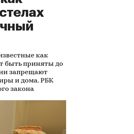
остелах
ичный
известные как
ут быть приняты до
они запрещают
иры и дома. РБК
ого закона