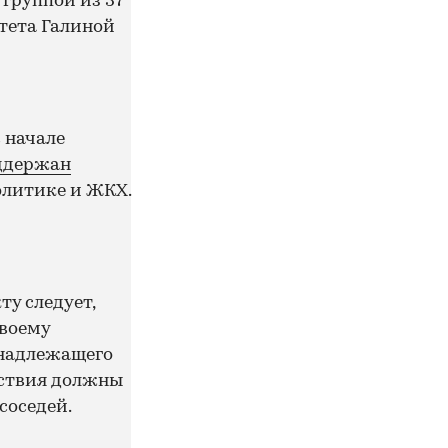
 группой из 37
итета Галиной
 начале
ддержан
литике и ЖКХ.
ту следует,
своему
инадлежащего
йствия должны
соседей.