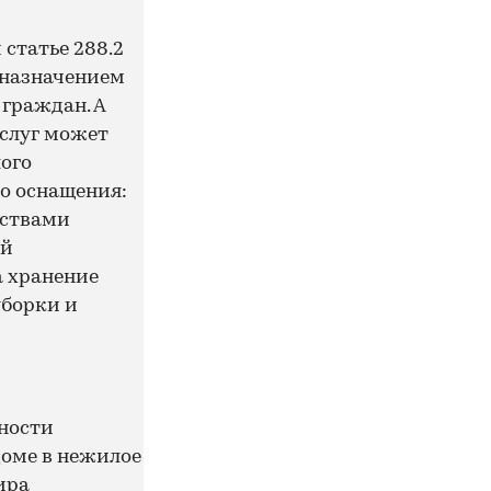
 статье 288.2
 назначением
граждан. А
услуг может
ого
о оснащения:
дствами
ой
а хранение
уборки и
ности
оме в нежилое
ира