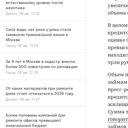
естественному уровню после
увеличи
ажиотажа
Деньги, 06 авг, 13:32
объема 
В целом
Сила воды: как река у дома стала
кредито
символом премиальной жизни в
Москве
оценке 
Город, 06 авг, 13:05
превыси
находил
За 9 лет в Москве в кадастр внесли
трлн ру
более 500 новостроек по реновации
Город, 06 авг, 12:25
Объем п
займа
От каких материалов при ремонте
пресс-р
дома стоит отказаться в 2026 году
кредито
Дизайн, 06 авг, 11:47
жилищны
Сумма т
Более половины компаний при
ремонте офисов превышают
говорит
изначальный бюджет
займов 