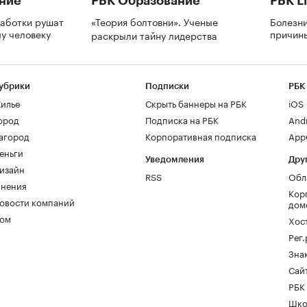
ние
РБК Образование
РБК Li
аботки рушат
«Теория болтовни». Ученые
Болезни
му человеку
причин
раскрыли тайну лидерства
убрики
Подписки
РБК
илье
Скрыть баннеры на РБК
iOS
ород
Подписка на РБК
And
агород
Корпоративная подписка
AppG
еньги
Уведомления
Дру
изайн
RSS
Обл
нения
Кор
овости компаний
дом
ом
Хос
Рег
Зна
Сайт
РБК
Шко