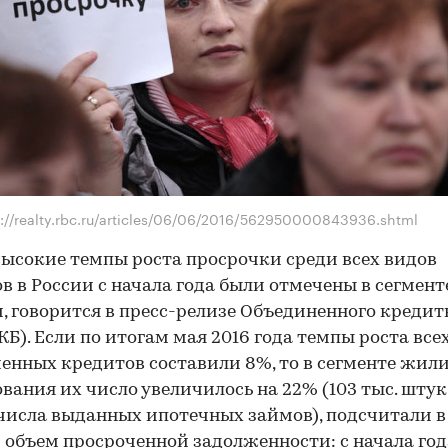
p://realty.rbc.ru/articles/06/06/2016/562950000843936.shtml
ысокие темпы роста просрочки среди всех видов
в в России с начала года были отмечены в сегмент
, говорится в пресс-релизе Объединенного кредит
КБ). Если по итогам мая 2016 года темпы роста все
енных кредитов составили 8%, то в сегменте жил
вания их число увеличилось на 22% (103 тыс. штук,
числа выданных ипотечных займов), подсчитали в
 объем просроченной задолженности: с начала год