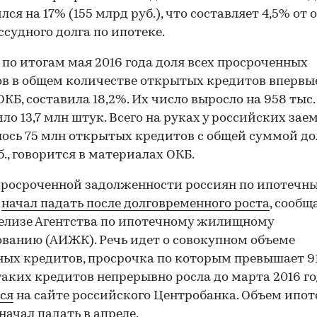
лся на 17% (155 млрд руб.), что составляет 4,5% от 
ссудного долга по ипотеке.
 по итогам мая 2016 года доля всех просроченных
в в общем количестве открытых кредитов впервые
ОКБ, составила 18,2%.
Их число выросло на 958 тыс.
ло 13,7 млн штук. Всего на руках у российских за
ось 75 млн открытых кредитов с общей суммой дол
б., говорится в материалах ОКБ.
росроченной задолженности россиян по ипотечн
м
начал падать после долговременного роста
, сообщ
елизе Агентства по ипотечному жилищному
ванию (АИЖК). Речь идет о совокупном объеме
х кредитов, просрочка по которым превышает 91
аких кредитов непрерывно росла до марта 2016 го
ся
на сайте российского Центробанка. Объем ипо
начал падать в апреле.