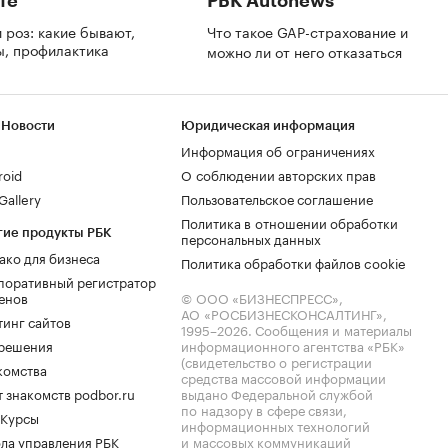
fe
РБК Autonews
 роз: какие бывают,
Что такое GAP-страхование и
ы, профилактика
можно ли от него отказаться
 Новости
Юридическая информация
Информация об ограничениях
roid
О соблюдении авторских прав
allery
Пользовательское соглашение
Политика в отношении обработки
гие продукты РБК
персональных данных
ако для бизнеса
Политика обработки файлов cookie
поративный регистратор
енов
© ООО «БИЗНЕСПРЕСС»,
АО «РОСБИЗНЕСКОНСАЛТИНГ»,
тинг сайтов
1995–2026
. Сообщения и материалы
.решения
информационного агентства «РБК»
(свидетельство о регистрации
комства
средства массовой информации
 знакомств podbor.ru
выдано Федеральной службой
по надзору в сфере связи,
 Курсы
информационных технологий
ла управления РБК
и массовых коммуникаций