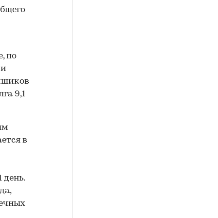
общего
, по
 и
емщиков
га 9,1
ым
ается в
 день.
да,
течных