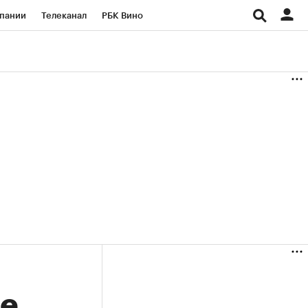
пании
Телеканал
РБК Вино
ациональные проекты
Город
аншизы
Газета
ка
Бизнес
ые