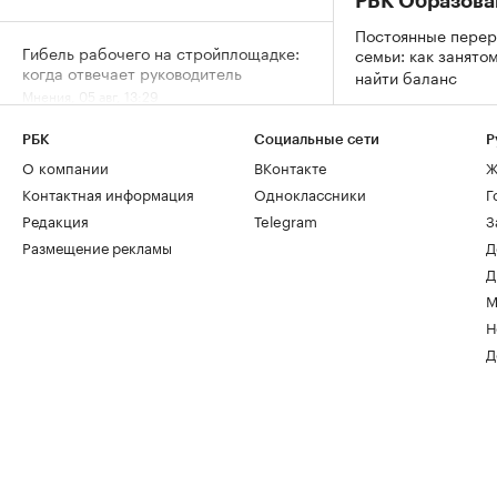
РБК Образова
Постоянные перер
Гибель рабочего на стройплощадке:
семьи: как занято
когда отвечает руководитель
найти баланс
Мнения, 05 авг, 13:29
РБК
Социальные сети
Р
Кто из пенсионеров имеет право не
О компании
ВКонтакте
Ж
платить налог за квартиру и дачу
Контактная информация
Одноклассники
Г
Деньги, 05 авг, 12:15
Редакция
Telegram
З
Размещение рекламы
Д
Д
М
Н
Д