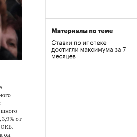
Материалы по теме
Ставки по ипотеке
достигли максимума за 7
месяцев
е
ного
х
ищного
 3,9% от
 ОКБ.
а он