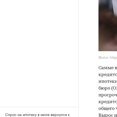
Фото: htt
Самые в
кредито
ипотеки
бюро (О
просроч
кредито
общего 
Спрос на ипотеку в июле вернулся к
Вырос и