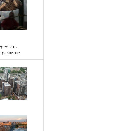
ерестать
а развитие