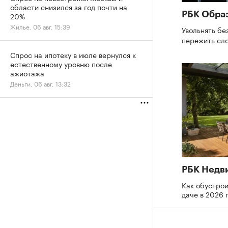
области снизился за год почти на
РБК Обра
20%
Жилье, 06 авг, 15:39
Увольнять бе
пережить сл
Спрос на ипотеку в июле вернулся к
естественному уровню после
ажиотажа
Деньги, 06 авг, 13:32
РБК Недв
Как обустрои
даче в 2026 