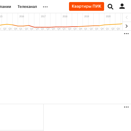
...
пании
Телеканал
ионеры
вания
личной валюты
(+86,04%)
Ozon ₽5 450
АФК «Система» ₽
ь
Купить
прогноз ПСБ к 29.07.27
прогноз БКС к 15.0