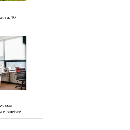
асти. 10
почему
хи и ошибки