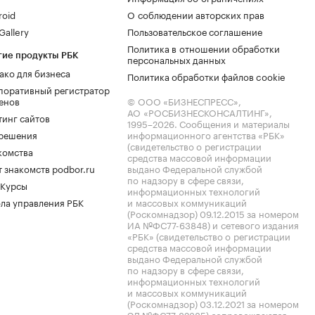
roid
О соблюдении авторских прав
allery
Пользовательское соглашение
Политика в отношении обработки
гие продукты РБК
персональных данных
ако для бизнеса
Политика обработки файлов cookie
поративный регистратор
енов
© ООО «БИЗНЕСПРЕСС»,
АО «РОСБИЗНЕСКОНСАЛТИНГ»,
тинг сайтов
1995–2026
. Сообщения и материалы
.решения
информационного агентства «РБК»
(свидетельство о регистрации
комства
средства массовой информации
 знакомств podbor.ru
выдано Федеральной службой
по надзору в сфере связи,
 Курсы
информационных технологий
ла управления РБК
и массовых коммуникаций
(Роскомнадзор) 09.12.2015 за номером
ИА №ФС77-63848) и сетевого издания
«РБК» (свидетельство о регистрации
средства массовой информации
выдано Федеральной службой
по надзору в сфере связи,
информационных технологий
и массовых коммуникаций
(Роскомнадзор) 03.12.2021 за номером
ЭЛ №ФС77-82385) сопровождаются