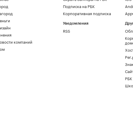
ород
Подписка на РБК
And
агород
Корпоративная подписка
AppG
еньги
Уведомления
Дру
изайн
RSS
Обл
нения
Кор
овости компаний
дом
ом
Хос
Рег
Зна
Сайт
РБК
Шко