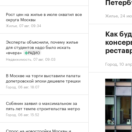
Петерб
Рост цен на жилье в июле охватил все
Жилье
,
24 ию
округа Москвы
Жилье, 07 авг, 09:34
Как буд
Эксперты объяснили, почему жилье
консер
для студентов надо было искать
рестав
«вчера»
РАДИО
Недвижимость, 07 авг, 09:03
Город
,
10 апр
В Москве на торги выставили палаты
допетровской эпохи дешевле трешки
Город, 06 авг, 18:07
Собянин заявил о максимальном за
пять лет темпе строительства метро
Город, 06 авг, 15:52
Спрос на новостройки Москвы и