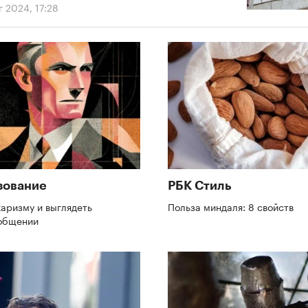
г 2024, 17:28
зование
РБК Стиль
харизму и выглядеть
Польза миндаля: 8 свойств
 общении