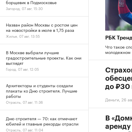
борщевик в Подмосковье
Загород, 07 авг, 15:30
Назван район Москвы с ростом цен
на новостройки в июле в 1,75 раза
Жилье, 07 авг, 13:55
РБК Трен
Что такое сп
молодежном 
В Москве выбрали лучшие
градостроительные проекты. Как они
выглядят
Город, 07 авг, 12:05
Страхо
обесцен
Архитекторы и студенты создали
до ₽30
плакаты ко Дню строителя. Лучшие
работы
Деньги
,
26 ав
Отрасль, 07 авг, 11:36
В «Дом
Дню строителя — 70: как отмечают
юбилей и главные рекорды отрасли
аренду 
Отрасль, 07 авг, 11:04