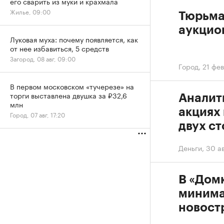
его сварить из муки и крахмала
Жилье, 09:00
Тюрьма
аукцион
Луковая муха: почему появляется, как
от нее избавиться, 5 средств
Загород, 08 авг, 09:00
Город
,
21 фев
В первом московском «тучерезе» на
торги выставлена двушка за ₽32,6
Аналит
млн
акциях 
Город, 07 авг, 17:20
двух с
Деньги
,
30 ав
В «Дом
минима
новост