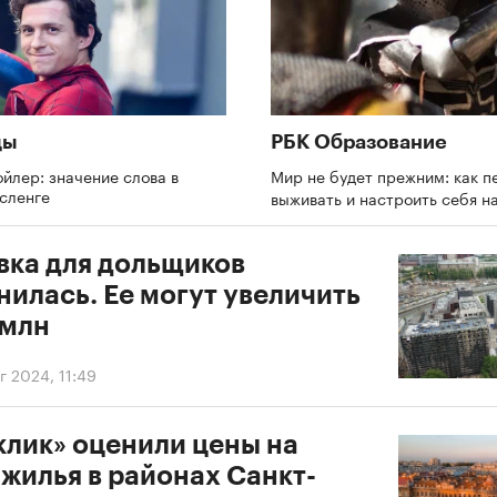
ды
РБК Образование
ойлер: значение слова в
Мир не будет прежним: как п
сленге
выживать и настроить себя н
вка для дольщиков
илась. Ее могут увеличить
 млн
г 2024, 11:49
клик» оценили цены на
жилья в районах Санкт-