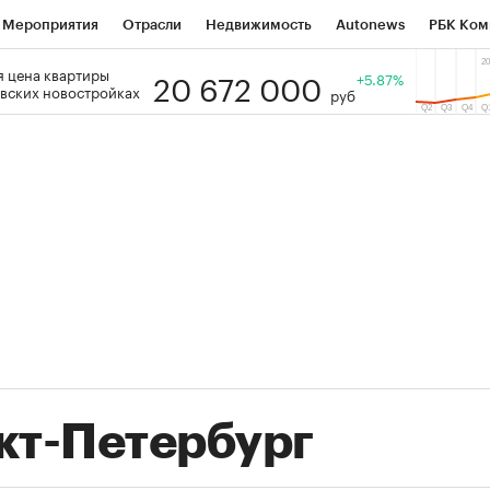
Мероприятия
Отрасли
Недвижимость
Autonews
РБК Ком
20 672 000
 цена квартиры
 РБК
РБК Образование
РБК Курсы
РБК Life
+5.87%
Тренды
Виз
вских новостройках
руб
ь
Крипто
РБК Бизнес-среда
Дискуссионный клуб
Исследо
зета
Спецпроекты СПб
Конференции СПб
Спецпроекты
кономика
Бизнес
Технологии и медиа
Финансы
Рынок на
(+36,31%)
(+30,61%)
1 400
«Русагро» ₽120
Купить
Купит
CIB к 27.07.27
прогноз ПСБ к 26.07.27
кт-Петербург