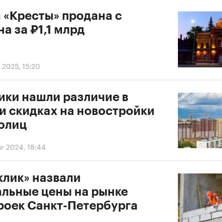
 «Кресты» продана с
а за ₽1,1 млрд
 2025, 15:20
ики нашли различие в
и скидках на новостройки
толиц
г 2024, 18:44
клик» назвали
льные цены на рынке
роек Санкт-Петербурга