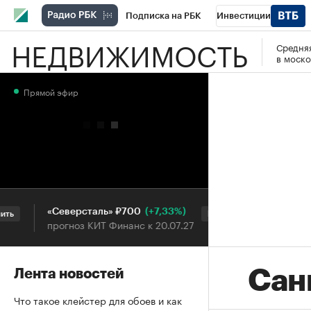
Подписка на РБК
Инвестиции
НЕДВИЖИМОСТЬ
Средняя
РБК Вино
Спорт
Школа управления
в моско
Национальные проекты
Город
Стил
Прямой эфир
Кредитные рейтинги
Франшизы
Га
Проверка контрагентов
Политика
Э
(+7,33%)
«Северсталь» ₽700
НОВАТЭК ₽
Купить
прогноз КИТ Финанс к 20.07.27
прогноз Sber
Сан
Лента новостей
Что такое клейстер для обоев и как