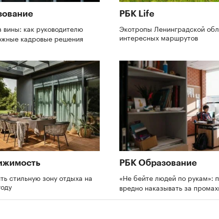
зование
РБК Life
з вины: как руководителю
Экотропы Ленинградской обл
интересных маршрутов
ожные кадровые решения
ижимость
РБК Образование
ть стильную зону отдыха на
«Не бейте людей по рукам»: 
году
вредно наказывать за прома