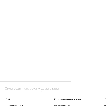
Сила воды: как река у дома стала
символом премиальной жизни в
Москве
РБК
Социальные сети
Р
Город, 06 авг, 13:05
О компании
ВКонтакте
Ж