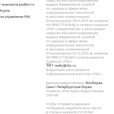
 знакомств podbor.ru
выдано Федеральной службой
по надзору в сфере связи,
 Курсы
информационных технологий
ла управления РБК
и массовых коммуникаций
(Роскомнадзор) 09.12.2015 за номером
ИА №ФС77-63848) и сетевого издания
«РБК» (свидетельство о регистрации
средства массовой информации
выдано Федеральной службой
по надзору в сфере связи,
информационных технологий
и массовых коммуникаций
(Роскомнадзор) 03.12.2021 за номером
ЭЛ №ФС77-82385) сопровождаются
пометкой «РБК».
realty@rbc.ru
18+
Владельцем сайта является
информационное агентство «РБК».
Данные предоставлены:
Мосбиржа
,
Санкт-Петербургская биржа
.
Индексы облигаций предоставлены
Cbonds.
Чтобы отправить редакции
сообщение, выделите часть текста
в статье и нажмите Ctrl+Enter