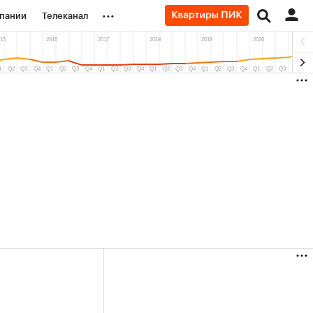
...
пании
Телеканал
ионеры
вания
личной валюты