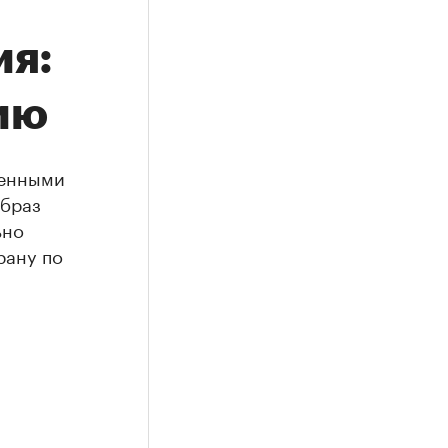
ия:
нию
ленными
образ
ьно
рану по