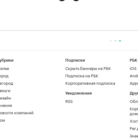
убрики
Подписки
РБК
илье
Скрыть баннеры на РБК
iOS
ород
Подписка на РБК
And
агород
Корпоративная подписка
AppG
еньги
Уведомления
Дру
изайн
RSS
Обл
нения
Кор
овости компаний
дом
ом
Хос
Рег
Зна