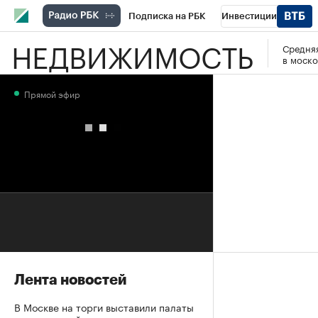
Подписка на РБК
Инвестиции
НЕДВИЖИМОСТЬ
Средняя
РБК Вино
Спорт
Школа управления
в моско
Национальные проекты
Город
Стил
Прямой эфир
Кредитные рейтинги
Франшизы
Га
Проверка контрагентов
Политика
Э
Лента новостей
В Москве на торги выставили палаты