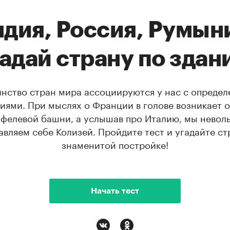
дия, Россия, Румын
адай страну по зда
нство стран мира ассоциируются у нас с опреде
иями. При мыслях о Франции в голове возникает 
фелевой башни, а услышав про Италию, мы невол
авляем себе Колизей. Пройдите тест и угадайте ст
знаменитой постройке!
Начать тест