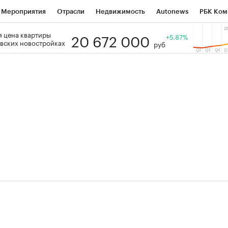
Мероприятия
Отрасли
Недвижимость
Autonews
РБК Ком
20 672 000
 цена квартиры
 РБК
РБК Образование
РБК Курсы
РБК Life
+5.87%
Тренды
Виз
вских новостройках
руб
ь
Крипто
РБК Бизнес-среда
Дискуссионный клуб
Исследо
зета
Спецпроекты СПб
Конференции СПб
Спецпроекты
кономика
Бизнес
Технологии и медиа
Финансы
Рынок на