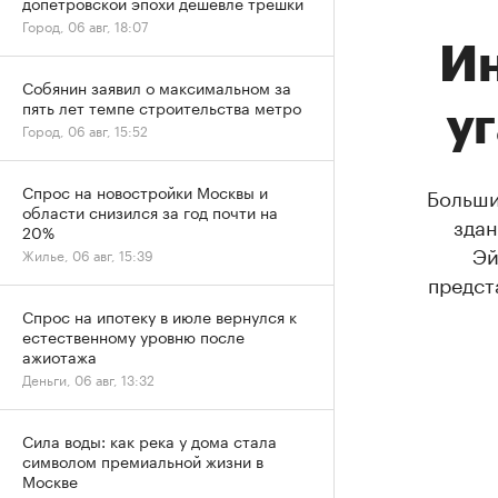
допетровской эпохи дешевле трешки
Город, 06 авг, 18:07
Ин
Собянин заявил о максимальном за
пять лет темпе строительства метро
уг
Город, 06 авг, 15:52
Спрос на новостройки Москвы и
Больши
области снизился за год почти на
здан
20%
Эй
Жилье, 06 авг, 15:39
предст
Спрос на ипотеку в июле вернулся к
естественному уровню после
ажиотажа
Деньги, 06 авг, 13:32
Сила воды: как река у дома стала
символом премиальной жизни в
Москве