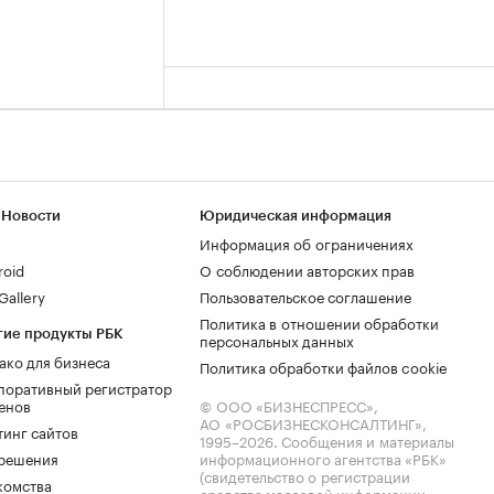
 Новости
Юридическая информация
Информация об ограничениях
roid
О соблюдении авторских прав
allery
Пользовательское соглашение
Политика в отношении обработки
гие продукты РБК
персональных данных
ако для бизнеса
Политика обработки файлов cookie
поративный регистратор
енов
© ООО «БИЗНЕСПРЕСС»,
АО «РОСБИЗНЕСКОНСАЛТИНГ»,
тинг сайтов
1995–2026
. Сообщения и материалы
.решения
информационного агентства «РБК»
(свидетельство о регистрации
комства
средства массовой информации