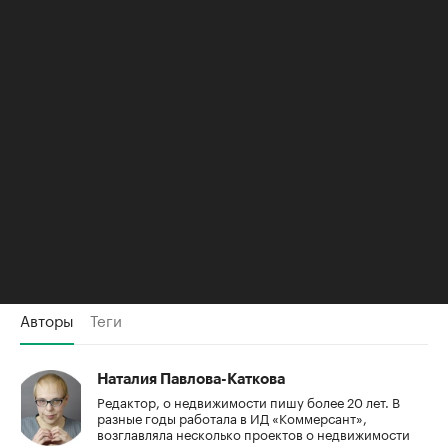
памятником «Дом Перовских», выставлено на торги
по стартовым 22,5 млн руб. При этом средние цены
вторичного жилья в ЦАО превышают 1 млн руб. за 1
кв. м. Подвести итоги этих торгов планируется в
середине июня.
Недвижимость
В Петербурге на торги выставили
дачу Фаберже за ₽46,9 млн
Авторы
Теги
Наталия Павлова-Каткова
Редактор, о недвижимости пишу более 20 лет. В
разные годы работала в ИД «Коммерсант»,
возглавляла несколько проектов о недвижимости