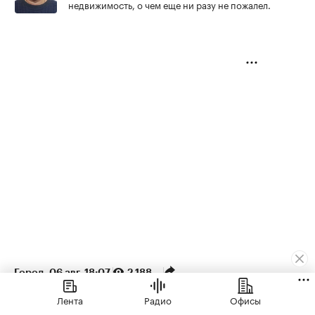
недвижимость, о чем еще ни разу не пожалел.
Город
⁠,
06 авг, 18:07
2 188
Лента
Радио
Офисы
В Москве на торги