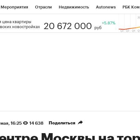
Мероприятия
Отрасли
Недвижимость
Autonews
РБК Ком
20 672 000
 цена квартиры
 РБК
РБК Образование
РБК Курсы
РБК Life
+5.87%
Тренды
Виз
вских новостройках
руб
ь
Крипто
РБК Бизнес-среда
Дискуссионный клуб
Исследо
зета
Спецпроекты СПб
Конференции СПб
Спецпроекты
кономика
Бизнес
Технологии и медиа
Финансы
Рынок на
(+87,35%)
(+30,83%)
 450
АФК «Система» ₽12
Купить
Ку
ПСБ к 29.07.27
прогноз БКС к 15.07.27
Поделиться
 мая, 16:25
14 638
ентре Москвы на то