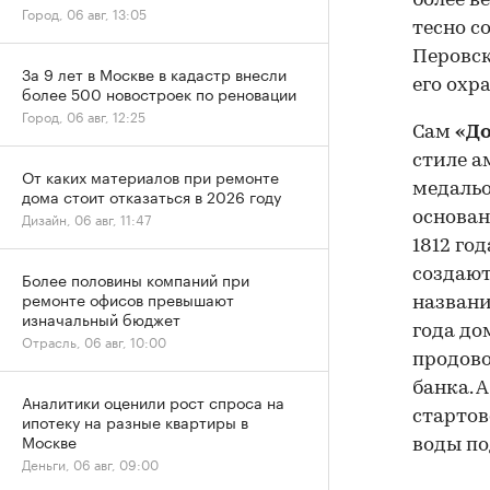
более в
Город, 06 авг, 13:05
тесно с
Перовск
За 9 лет в Москве в кадастр внесли
его охр
более 500 новостроек по реновации
Город, 06 авг, 12:25
Сам
«Д
стиле а
От каких материалов при ремонте
медальо
дома стоит отказаться в 2026 году
основан
Дизайн, 06 авг, 11:47
1812 го
создают
Более половины компаний при
ремонте офисов превышают
названи
изначальный бюджет
года до
Отрасль, 06 авг, 10:00
продово
банка. 
Аналитики оценили рост спроса на
стартов
ипотеку на разные квартиры в
Москве
воды по
Деньги, 06 авг, 09:00