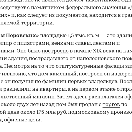
ека назад, оно не является домом-памятником. Одн
оседствует с памятником федерального значения 
их» и, как следует из документов, находится в гр
аняемой территории.
ом Перовских»
площадью 1,5 тыс. кв. м — это здани
мпир с пилястрами, венками славы, лентами и
нами. Оно было
построено
в начале XIX века на к
ии здания, пострадавшего от наполеоновского по
да. Несмотря на то что отштукатуренные фасады з
 иллюзию, что дом каменный, построен он из дерев
е он получил по фамилии первых владельцев. После
м разделили на квартиры, а на первом этаже откр
льственный магазин. Затем здесь располагался оф
А около двух лет назад дом был продан с
торгов
по
ой цене около 175 млн руб. подмосковному произв
д офисные цели.