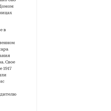
ако оно
«Домом
аницах
е в
аменном
жара
дания
а. Свое
 1917
ыли
ис
одителю