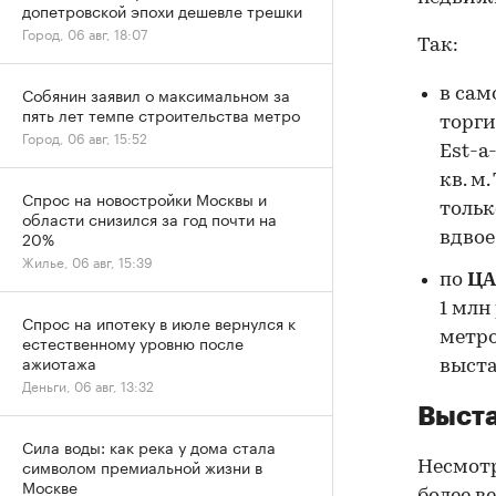
допетровской эпохи дешевле трешки
Город, 06 авг, 18:07
Так:
Собянин заявил о максимальном за
в са
пять лет темпе строительства метро
торги
Город, 06 авг, 15:52
Est-a
кв. м
Спрос на новостройки Москвы и
тольк
области снизился за год почти на
20%
вдвое
Жилье, 06 авг, 15:39
по
ЦА
1 млн
Спрос на ипотеку в июле вернулся к
метро
естественному уровню после
ажиотажа
выста
Деньги, 06 авг, 13:32
Выста
Сила воды: как река у дома стала
символом премиальной жизни в
Несмотр
Москве