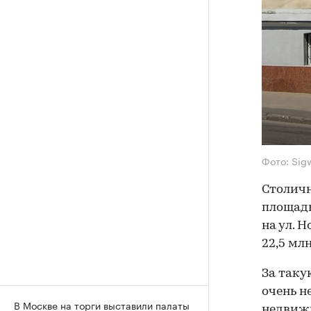
Фото: Sig
Столич
площадь
на ул. 
22,5 млн
За таку
очень н
В Москве на торги выставили палаты
недвиж