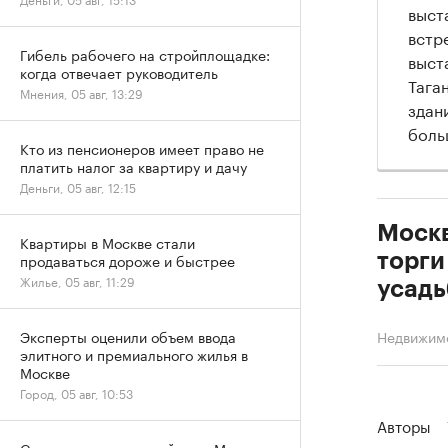
выст
встр
Гибель рабочего на стройплощадке:
выст
когда отвечает руководитель
Тага
Мнения, 05 авг, 13:29
здан
боль
Кто из пенсионеров имеет право не
платить налог за квартиру и дачу
Деньги, 05 авг, 12:15
Москв
Квартиры в Москве стали
торги
продаваться дороже и быстрее
Жилье, 05 авг, 11:29
усадь
Недвижим
Эксперты оценили объем ввода
элитного и премиального жилья в
Москве
Город, 05 авг, 10:53
Авторы