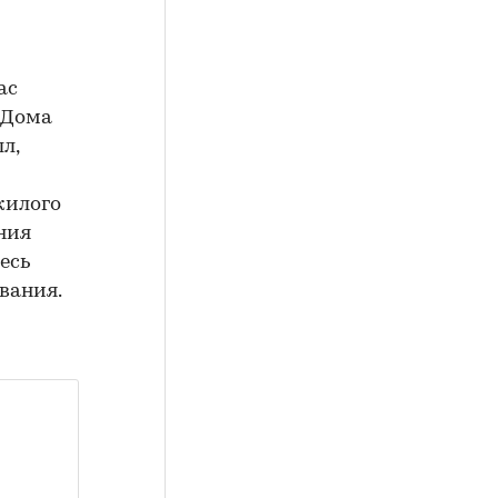
ас
 «Дома
л,
жилого
ния
есь
вания.