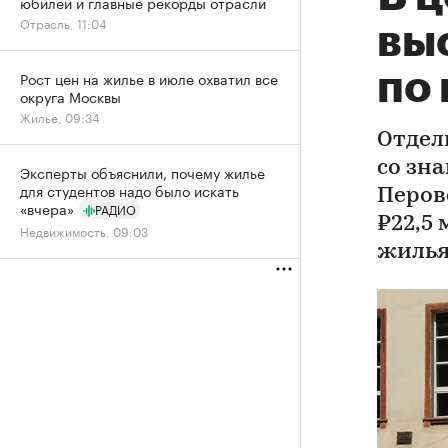
юбилей и главные рекорды отрасли
Отрасль, 11:04
вы
по
Рост цен на жилье в июле охватил все
округа Москвы
Жилье, 09:34
Отдел
со зн
Эксперты объяснили, почему жилье
для студентов надо было искать
Перов
«вчера»
РАДИО
₽22,5
Недвижимость, 09:03
жилья