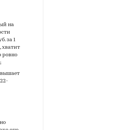
ный на
ости
б. за 1
, хватит
о ровно
;
ревышает
 22-
ено