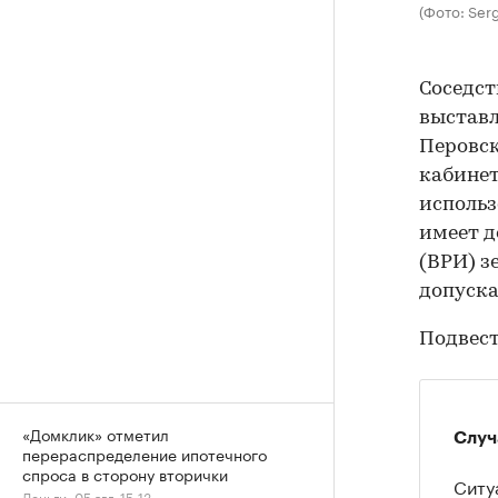
(Фото: Ser
Соседс
выставл
Перовск
кабинет
использ
имеет д
(ВРИ) з
допуска
Подвест
«Домклик» отметил
Случ
перераспределение ипотечного
спроса в сторону вторички
Ситу
Деньги, 05 авг, 15:13