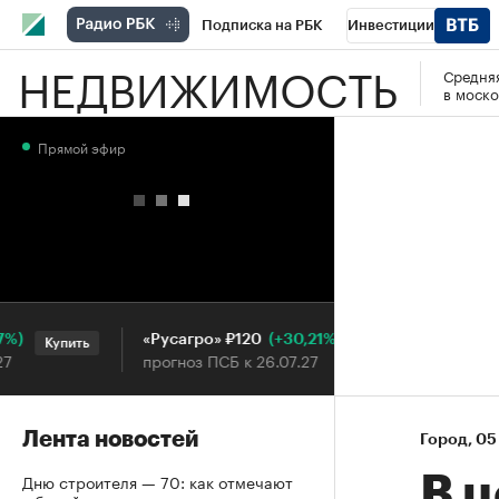
Подписка на РБК
Инвестиции
НЕДВИЖИМОСТЬ
Средняя
РБК Вино
Спорт
Школа управления
в моско
Национальные проекты
Город
Стил
Прямой эфир
Кредитные рейтинги
Франшизы
Га
Проверка контрагентов
Политика
Э
(+30,21%)
«Русагро» ₽120
Ozon ₽5
Купить
Купить
прогноз ПСБ к 26.07.27
прогноз 
Лента новостей
Город
⁠,
05
Дню строителя — 70: как отмечают
В ц