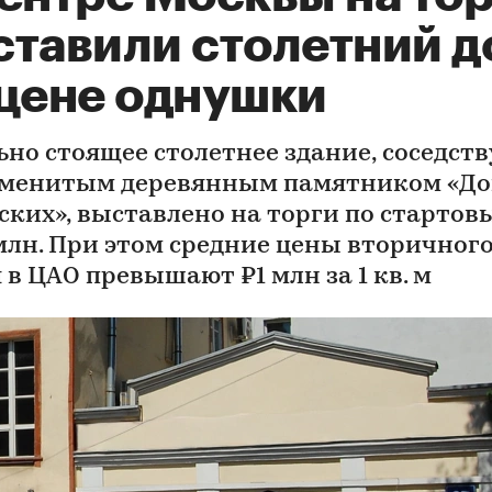
ставили столетний д
 цене однушки
ьно стоящее столетнее здание, соседст
аменитым деревянным памятником «Д
ских», выставлено на торги по стартов
 млн. При этом средние цены вторичног
 в ЦАО превышают ₽1 млн за 1 кв. м