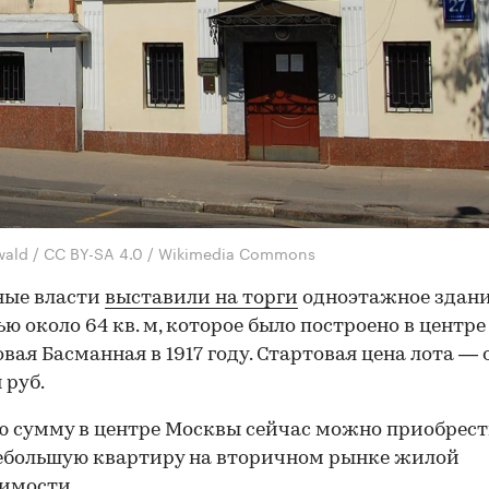
wald / CC BY-SA 4.0 / Wikimedia Commons
ные власти
выставили на торги
одноэтажное здан
ю около 64 кв. м, которое было построено в центр
Новая Басманная в 1917 году. Стартовая цена лота —
 руб.
ю сумму в центре Москвы сейчас можно приобрес
ебольшую квартиру на вторичном рынке жилой
имости.