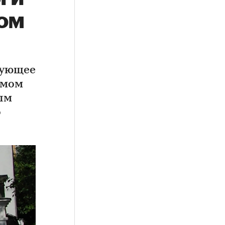
ом
вующее
омом
ым
о