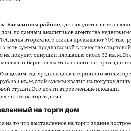
мом
Басманном районе
, где находится выставлен
 дом, по данным аналитиков агентства недвижим
-Tet, цены вторичного жилья
превышают
704 тыс. ру
. То есть суммы, предлагаемой в качестве стартовой
о на покупку однушки площадью около 32 кв. м. Эт
 меньше габаритов выставленного на торги здания
О в целом
, где средняя цена вторичного жилья п
 руб. за 1 кв. м, этой суммы хватит на покупку лишь
вой студии. Это почти втрое меньше площади
вленного на торги дома.
вленный на торги дом
00:00
/
00:00
я на то что выставленное на торги здание постро