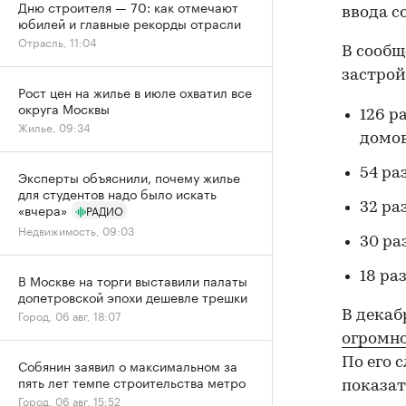
Дню строителя — 70: как отмечают
ввода с
юбилей и главные рекорды отрасли
Отрасль, 11:04
В сообщ
застро
Рост цен на жилье в июле охватил все
округа Москвы
126 р
Жилье, 09:34
домов
54 ра
Эксперты объяснили, почему жилье
для студентов надо было искать
32 ра
«вчера»
РАДИО
Недвижимость, 09:03
30 ра
18 ра
В Москве на торги выставили палаты
допетровской эпохи дешевле трешки
Город, 06 авг, 18:07
В декаб
огромн
По его 
Собянин заявил о максимальном за
пять лет темпе строительства метро
показат
Город, 06 авг, 15:52