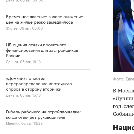
Временное явление: в июле снижение
цен на жилье резко замедлилось
Жилье, 06 авг, 06:00
ЦБ оценил ставки проектного
финансирования для застройщиков
России
Деньги, 05 авг, 18:13
«Домклик» отметил
Фото: Евг
перераспределение ипотечного
спроса в сторону вторички
В Москв
Деньги, 05 авг, 15:13
«Лучший
год, сле
Гибель рабочего на стройплощадке:
Собянин
когда отвечает руководитель
Мнения, 05 авг, 13:29
Наци