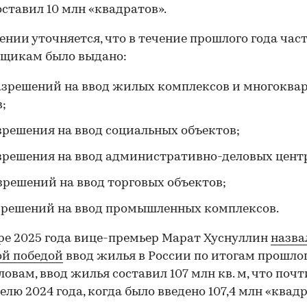
оставил 10 млн «квадратов».
ении уточняется, что в течение прошлого года ча
йщикам было выдано:
азрешений на ввод жилых комплексов и многокв
;
зрешения на ввод социальных объектов;
зрешения на ввод административно-деловых цент
зрешений на ввод торговых объектов;
зрешений на ввод промышленных комплексов.
ре 2025 года вице-премьер Марат Хуснуллин
назва
ой победой
ввод жилья в России по итогам прошлог
словам, ввод жилья составил 107 млн кв. м, что поч
00:00
/
00:00
елю 2024 года, когда было введено 107,4 млн «квадр