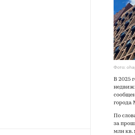
Фото: oha
В 2025 
недвижи
сообщен
города 
По слов
за прош
млн кв.