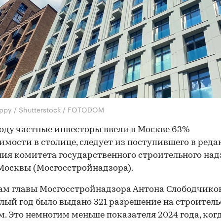
ppy / Shutterstock / FOTODOM
году частные инвесторы ввели в Москве 63%
мости в столице, следует из поступившего в ред
ия комитета государственного строительного над
Москвы (Мосгосстройнадзора).
ам главы Мосгосстройнадзора Антона Слободчиков
лый год было выдано 321 разрешение на строительс
 м. Это немногим меньше показателя 2024 года, ког