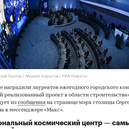
ений Биятов / Михаил Корытов / РИА Новости
е наградили лауреатов ежегодного городского ко
 реализованный проект в области строительства»
дует из
сообщения
на странице мэра столицы Серг
а в мессенджере «Макс».
ональный космический центр — сам