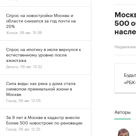
Москв
Спрос на новостройки Москвы и
области снизился за год почти на
500 о
20%
насл
Жилье, 06 авг, 15:39
Недвижим
Спрос на ипотеку в июле вернулся к
естественному уровню после
ажиотажа
Деньги, 06 авг, 13:32
Будь
«РБК
Сила воды: как река у дома стала
символом премиальной жизни в
Москве
Город, 06 авг, 13:05
Авторы
За 9 лет в Москве в кадастр внесли
более 500 новостроек по реновации
Город, 06 авг, 12:25