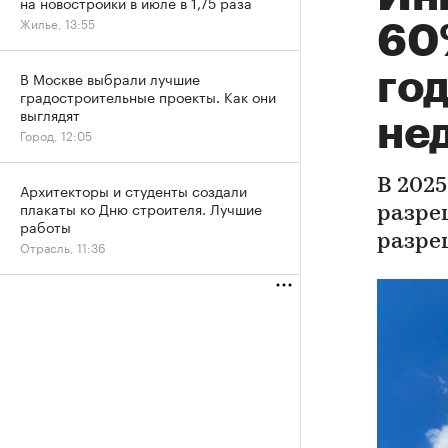
на новостройки в июле в 1,75 раза
Жилье, 13:55
60%
год
В Москве выбрали лучшие
градостроительные проекты. Как они
выглядят
не
Город, 12:05
В 202
Архитекторы и студенты создали
плакаты ко Дню строителя. Лучшие
разре
работы
разре
Отрасль, 11:36