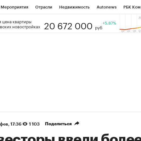
Мероприятия
Отрасли
Недвижимость
Autonews
РБК Ком
20 672 000
 цена квартиры
 РБК
РБК Образование
РБК Курсы
РБК Life
+5.87%
Тренды
Виз
вских новостройках
руб
ь
Крипто
РБК Бизнес-среда
Дискуссионный клуб
Исследо
зета
Спецпроекты СПб
Конференции СПб
Спецпроекты
кономика
Бизнес
Технологии и медиа
Финансы
Рынок на
(+89,2%)
(+32,76%)
450
АФК «Система» ₽12
Купить
Купи
СБ к 29.07.27
прогноз БКС к 15.07.27
Поделиться
 фев, 17:36
1 103
весторы ввели боле