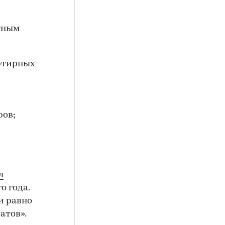
стным
артирных
ров;
л
о года.
ти равно
атов».