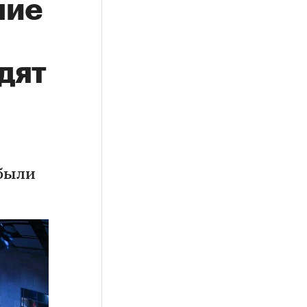
шие
дят
 были