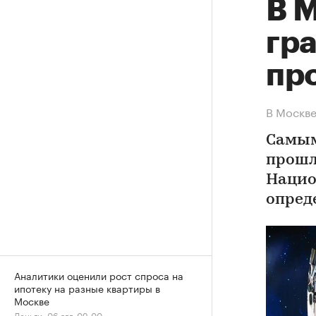
В 
гр
про
В Москве
Самым
прошл
Нацио
опред
Аналитики оценили рост спроса на
ипотеку на разные квартиры в
Москве
Деньги, 06 авг, 09:00