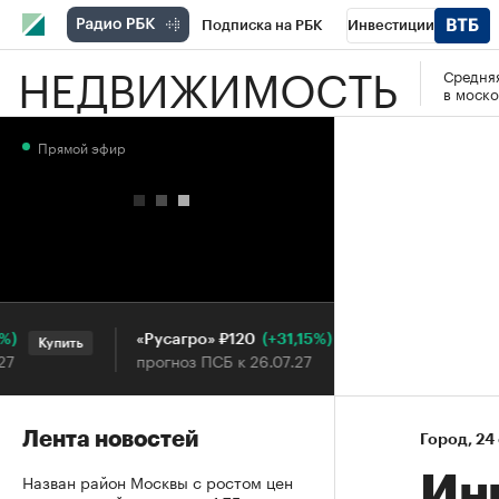
Подписка на РБК
Инвестиции
НЕДВИЖИМОСТЬ
Средняя
РБК Вино
Спорт
Школа управления
в моско
Национальные проекты
Город
Стил
Прямой эфир
Кредитные рейтинги
Франшизы
Га
Проверка контрагентов
Политика
Э
(+31,15%)
«Русагро» ₽120
Ozon ₽5 
Купить
Купить
прогноз ПСБ к 26.07.27
прогноз П
Лента новостей
Город
⁠,
24
Назван район Москвы с ростом цен
Ин