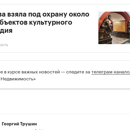
а взяла под охрану около
бъектов культурного
едия
ость
те в курсе важных новостей — следите за
телеграм-канал
-Недвижимость»
Георгий Трушин