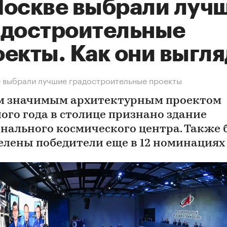
Москве выбрали луч
адостроительные
екты. Как они выгля
 выбрали лучшие градостроительные проекты
 значимым архитектурным проектом
ого года в столице признано здание
нального космического центра. Также
елены победители еще в 12 номинациях