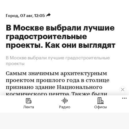
Город
⁠,
07 авг, 12:05
В Москве выбрали лучшие
градостроительные
проекты. Как они выглядят
В Москве выбрали лучшие градостроительные
проекты
Самым значимым архитектурным
проектом прошлого года в столице
признано здание Национального
космического центра. Также были
определены победители еще в 12
Лента
Радио
Офисы
номинациях