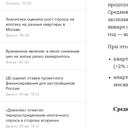
Отрасль, 10:00
продолж
Среднев
Аналитики оценили рост спроса на
экспони
ипотеку на разные квартиры в
январе с
Москве
год — н
Деньги, 09:00
При это
Временное явление: в июле снижение
цен на жилье резко замедлилось
кварт
Жилье, 06:00
(+2% 
ЦБ оценил ставки проектного
апарт
финансирования для застройщиков
месяц
России
Деньги, 05 авг, 18:13
«Домклик» отметил
перераспределение ипотечного
спроса в сторону вторички
Деньги, 05 авг, 15:13