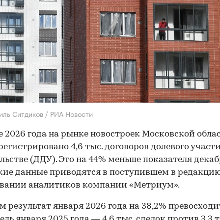
иль Ситдиков / РИА Новости
е 2026 года на рынке новостроек Московской обла
регистрировано 4,6 тыс. договоров долевого участи
льстве (ДДУ). Это на 44% меньше показателя декаб
акие данные приводятся в поступившем в редакци
овании аналитиков компании «Метриум».
м результат января 2026 года на 38,2% превосходи
ель января 2025 года — 4,6 тыс. сделок против 3,3 т