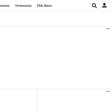
пании
Телеканал
РБК Вино
ациональные проекты
Город
аншизы
Газета
ка
Бизнес