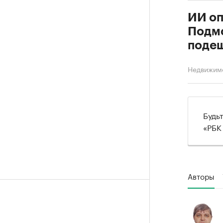
ИИ оп
Подмо
подеш
Недвижим
Будь
«РБК
Авторы