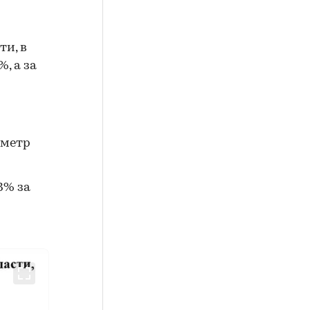
и, в
%, а за
 метр
3% за