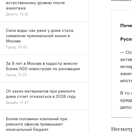
естественному уровню после
ажиотажа
Деньги, 13:32
Поче
Сила воды: как река у дома стала
символом премиальной жизни в
Русл
Москве
Город, 13:05
— Ос
акти
За 9 лет в Москве в кадастр внесли
исче
более 500 новостроек по реновации
ажио
Город, 12:25
ипот
От каких материалов при ремонте
В то
дома стоит отказаться в 2026 году
кред
Дизайн, 11:47
депо
Более половины компаний при
ремонте офисов превышают
изначальный бюджет
Несмотр