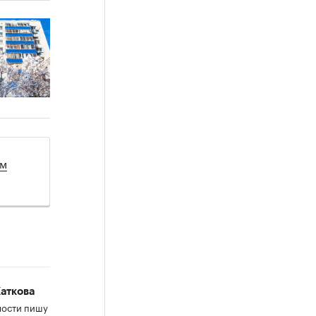
ом
аткова
мости пишу