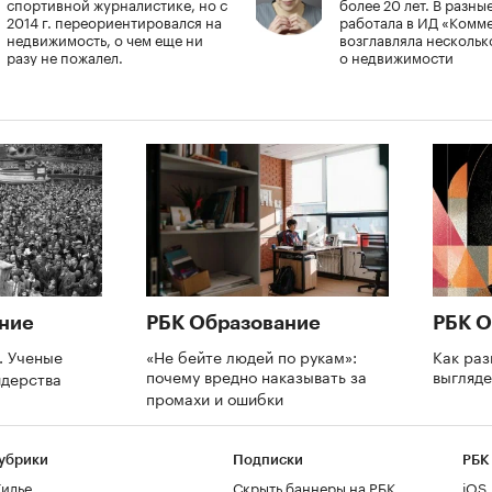
спортивной журналистике, но с
более 20 лет. В разны
2014 г. переориентировался на
работала в ИД «Комм
недвижимость, о чем еще ни
возглавляла нескольк
разу не пожалел.
о недвижимости
ние
РБК Образование
РБК О
. Ученые
«Не бейте людей по рукам»:
Как раз
почему вредно наказывать за
выгляде
идерства
промахи и ошибки
убрики
Подписки
РБК
илье
Скрыть баннеры на РБК
iOS