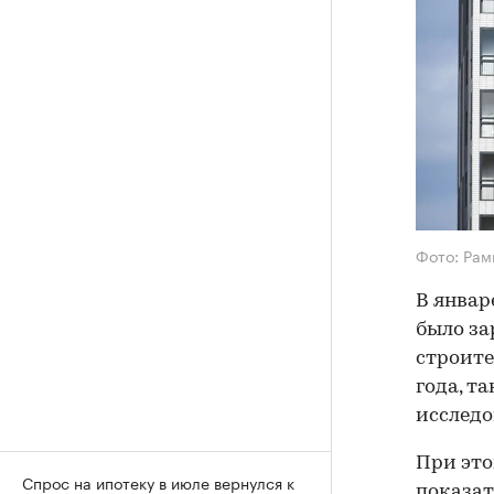
Фото: Рам
В январ
было за
строите
года, т
исслед
При это
Спрос на ипотеку в июле вернулся к
показат