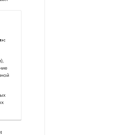
»:
),
ние
йной
ных
ых
и