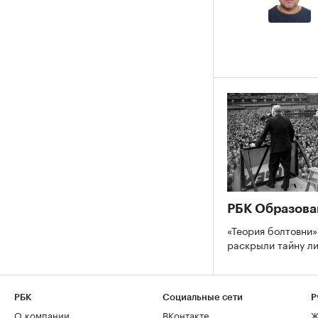
РБК Образова
«Теория болтовни»
раскрыли тайну л
РБК
Социальные сети
Р
О компании
ВКонтакте
Ж