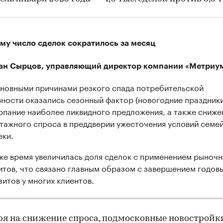
му число сделок сократилось за месяц
ан Сырцов, управляющий директор компании «Метриум
новными причинами резкого спада потребительской
вности оказались сезонный фактор (новогодние праздники
рпание наиболее ликвидного предложения, а также сниже
тажного спроса в преддверии ужесточения условий семе
еки.
 же время увеличилась доля сделок с применением рыноч
итов, что связано главным образом с завершением годов
зитов у многих клиентов.
я на снижение спроса, подмосковные новостройк