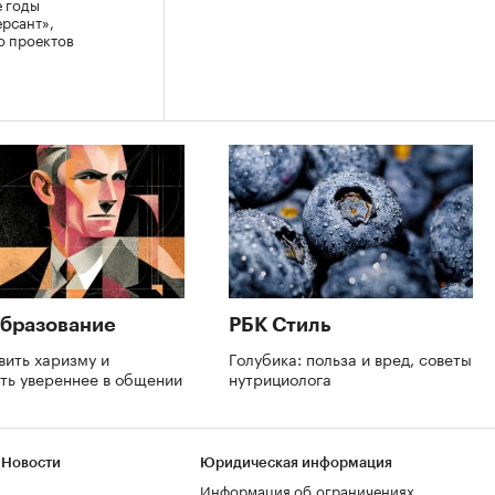
е годы
ерсант»,
о проектов
бразование
РБК Стиль
вить харизму и
Голубика: польза и вред, советы
ть увереннее в общении
нутрициолога
 Новости
Юридическая информация
Информация об ограничениях