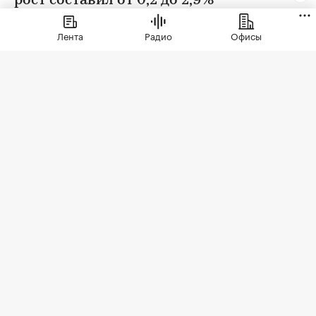
рост составил от 0,2 до 2,9%
Лента
Радио
Офисы
Фото: BestPhotoPlus / Shutterstock / FOTODOM
В июле цены на вторичном рынке повысились
во всех округах Москвы. Сильнее всего готовое
жилье подорожало в Зеленоградском
административном округе (ЗелАО) — на 2,9%,
подсчитали в «РБК Недвижимости» на основе