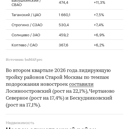
474,4
+11,3%
СВАО
Таганский / ЦАО
1 660,1
+7,5%
Строгино / СЗАО
530,4
+7,4%
Солнцево / ЗАО
459,2
+6,9%
Коптево / САО
367,6
+6,2%
Источник: bnMAP.pro
Во втором квартале 2026 года лидирующую
тройку районов Старой Москвы по темпам
подорожания новостроек
составили
Лосиноостровский (рост на 22,1%), Чертаново
Северное (рост на 17,4%) и Бескудниковский
(рост на 17,1%).
Недвижимость