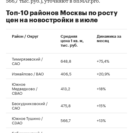
566,7 тыс. руб.), уточняют в bnMAP.pro.
Топ-10 районов Москвы по росту
цен на новостройки в июле
00:00
/
00:00
Район / Округ
Средняя
Динамика за
цена 1 кв. м,
месяц
тыс. руб.
Тимирязевский /
648,8
+75,4%
САО
Измайлово / ВАО
406,5
+20,9%
Южное
Медведково /
413,2
+18%
СВАО
Бескудниковский /
475,8
+15%
САО
Южное Тушино /
566,7
+13%
СЗАО
Бабушкинский /