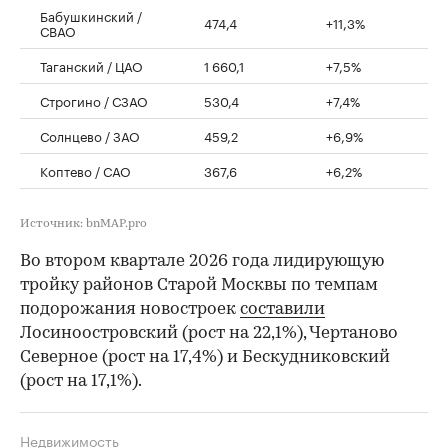
Бабушкинский /
474,4
+11,3%
СВАО
Таганский / ЦАО
1 660,1
+7,5%
Строгино / СЗАО
530,4
+7,4%
Солнцево / ЗАО
459,2
+6,9%
Коптево / САО
367,6
+6,2%
Источник: bnMAP.pro
Во втором квартале 2026 года лидирующую
тройку районов Старой Москвы по темпам
подорожания новостроек
составили
Лосиноостровский (рост на 22,1%), Чертаново
Северное (рост на 17,4%) и Бескудниковский
(рост на 17,1%).
Недвижимость