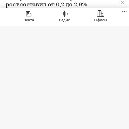
рост составил от 0,2 до 2,9%
Лента
Радио
Офисы
Фото: BestPhotoPlus / Shutterstock / FOTODOM
В июле цены на вторичном рынке повысились
во всех округах Москвы. Сильнее всего готовое
жилье подорожало в Зеленоградском
административном округе (ЗелАО) — на 2,9%,