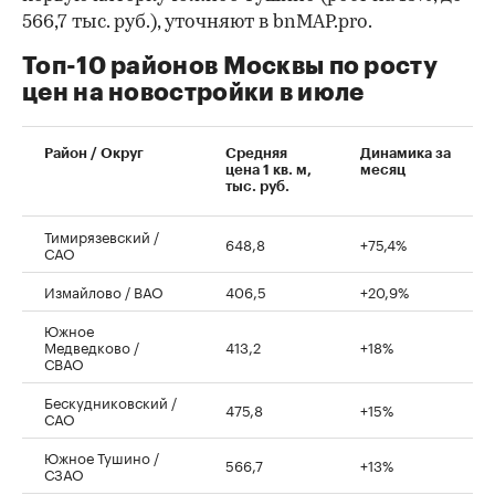
566,7 тыс. руб.), уточняют в bnMAP.pro.
Топ-10 районов Москвы по росту
цен на новостройки в июле
00:00
/
00:00
Район / Округ
Средняя
Динамика за
цена 1 кв. м,
месяц
тыс. руб.
Тимирязевский /
648,8
+75,4%
САО
Измайлово / ВАО
406,5
+20,9%
Южное
Медведково /
413,2
+18%
СВАО
Бескудниковский /
475,8
+15%
САО
Южное Тушино /
566,7
+13%
СЗАО