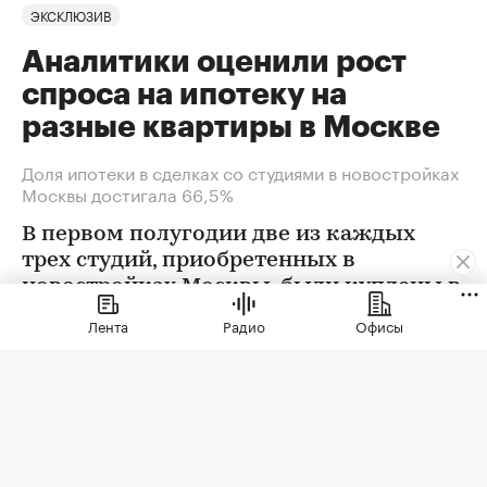
ЭКСКЛЮЗИВ
Аналитики оценили рост
спроса на ипотеку на
разные квартиры в Москве
Доля ипотеки в сделках со студиями в новостройках
Москвы достигала 66,5%
В первом полугодии две из каждых
трех студий, приобретенных в
новостройках Москвы, были куплены в
ипотеку. В сегменте трешек ипотечных
Лента
Радио
Офисы
сделок менее половины, а среди
четырехкомнатных квартир — лишь
около четверти