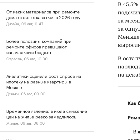
В 45,5%
От каких материалов при ремонте
подсчит
дома стоит отказаться в 2026 году
за меся
Дизайн, 06 авг, 11:47
за однуш
Меньше 
Более половины компаний при
выросли
ремонте офисов превышают
изначальный бюджет
Отрасль, 06 авг, 10:00
В остал
наблюд
на дека
Аналитики оценили рост спроса на
ипотеку на разные квартиры в
Москве
Деньги, 06 авг, 09:00
Как 
Временное явление: в июле снижение
цен на жилье резко замедлилось
Рома
Жилье, 06 авг, 06:00
— В
сост