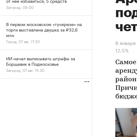
от нее избавиться, 5 средств
Загород, 09:00
по
че
В первом московском «тучерезе» на
торги выставлена двушка за ₽32,6
млн
Город, 07 авг, 17:20
В январе
12,5%
ИИ начал выписывать штрафы за
Самое
борщевик в Подмосковье
Загород, 07 авг, 15:30
аренд
районе
Причи
бюдж