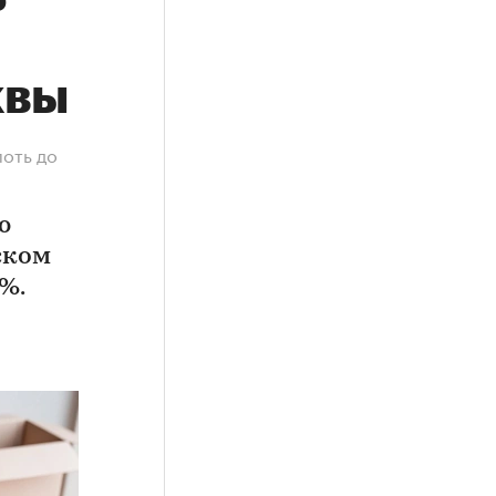
квы
лоть до
ю
ском
%.