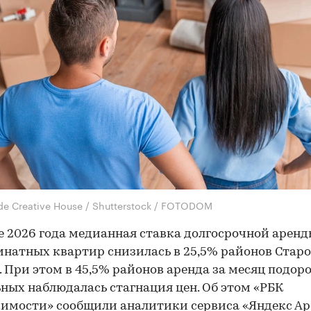
ide Creative House / Shutterstock / FOTODOM
е 2026 года медианная ставка долгосрочной арен
натных квартир снизилась в 25,5% районов Стар
 При этом в 45,5% районов аренда за месяц подоро
ьных наблюдалась стагнация цен. Об этом «РБК
мости» сообщили аналитики сервиса «Яндекс Ар