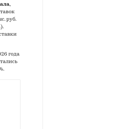
ала
,
ставок
с. руб.
).
 ставки
26 года
стались
%.