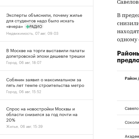
Савелов
Эксперты объяснили, почему жилье
В преде
для студентов надо было искать
снизили
«вчера»
РАДИО
находят
Недвижимость, 07 авг, 09:03
одному 
В Москве на торги выставили палаты
Районы
допетровской эпохи дешевле трешки
предло
Город, 06 авг, 18:07
Собянин заявил о максимальном за
Район 
пять лет темпе строительства метро
Город, 06 авг, 15:52
Савело
Спрос на новостройки Москвы и
области снизился за год почти на
20%
Соколи
Жилье, 06 авг, 15:39
Академ