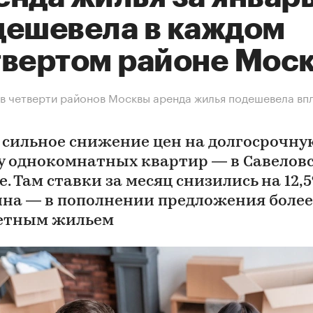
дешевела в каждом
твертом районе Мос
 в четверти районов Москвы аренда жилья подешевела вп
 сильное снижение цен на долгосрочну
у однокомнатных квартир — в Савелов
. Там ставки за месяц снизились на 12,5
на — в пополнении предложения более
етным жильем