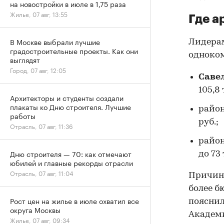
на новостройки в июле в 1,75 раза
Жилье, 07 авг, 13:55
Где а
В Москве выбрали лучшие
Лидера
градостроительные проекты. Как они
одноком
выглядят
Город, 07 авг, 12:05
Саве
105,8
Архитекторы и студенты создали
плакаты ко Дню строителя. Лучшие
райо
работы
руб.;
Отрасль, 07 авг, 11:36
райо
Дню строителя — 70: как отмечают
до 73 
юбилей и главные рекорды отрасли
Отрасль, 07 авг, 11:04
Причина
более б
Рост цен на жилье в июле охватил все
пояснил
округа Москвы
Академи
Жилье, 07 авг, 09:34