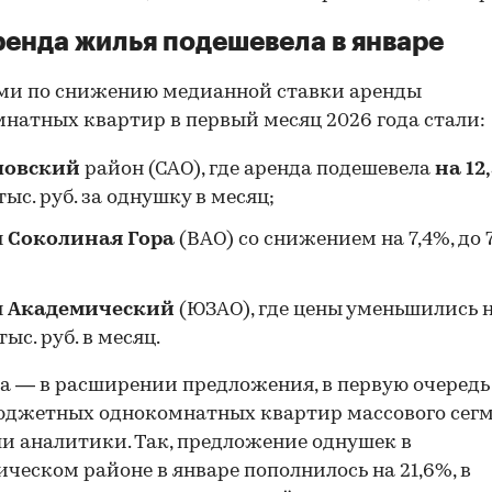
ренда жилья подешевела в январе
ми по снижению медианной ставки аренды
натных квартир в первый месяц 2026 года стали:
ловский
район (САО), где аренда подешевела
на 12
 тыс. руб. за однушку в месяц;
н
Соколиная Гора
(ВАО) со снижением на 7,4%, до 7
н
Академический
(ЮЗАО), где цены уменьшились 
тыс. руб. в месяц.
 — в расширении предложения, в первую очередь 
юджетных однокомнатных квартир массового сегм
и аналитики. Так, предложение однушек в
ческом районе в январе пополнилось на 21,6%, в