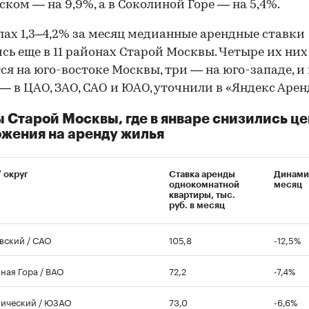
00:00
/
00:00
ском — на 9,9%, а в Соколиной Горе — на 5,4%.
лах 1,3–4,2% за месяц медианные арендные ставки
сь еще в 11 районах Старой Москвы. Четыре их них
ся на юго-востоке Москвы, три — на юго-западе, и
— в ЦАО, ЗАО, САО и ЮАО, уточнили в «Яндекс Арен
 Старой Москвы, где в январе снизились ц
жения на аренду жилья
/ округ
Ставка аренды
Динами
однокомнатной
месяц
квартиры, тыс.
руб. в месяц
вский / САО
105,8
-12,5%
ная Гора / ВАО
72,2
-7,4%
ический / ЮЗАО
73,0
-6,6%