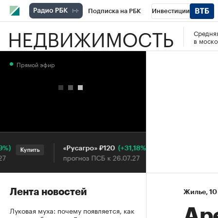
Подписка на РБК
Инвестиции
НЕДВИЖИМОСТЬ
Средняя
РБК Вино
Спорт
Школа управления
в моско
Национальные проекты
Город
Стил
Прямой эфир
Кредитные рейтинги
Франшизы
Га
Проверка контрагентов
Политика
Э
(+31,18%)
«Русагро» ₽120
Ozon ₽5
Купить
Купить
прогноз ПСБ к 26.07.27
прогноз 
Лента новостей
Жилье
⁠,
10
Луковая муха: почему появляется, как
Ар