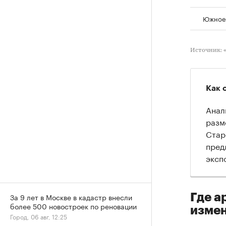
Южное 
Источник: 
Как 
Анал
разм
Стар
пред
эксп
Где а
За 9 лет в Москве в кадастр внесли
более 500 новостроек по реновации
изме
Город, 06 авг, 12:25