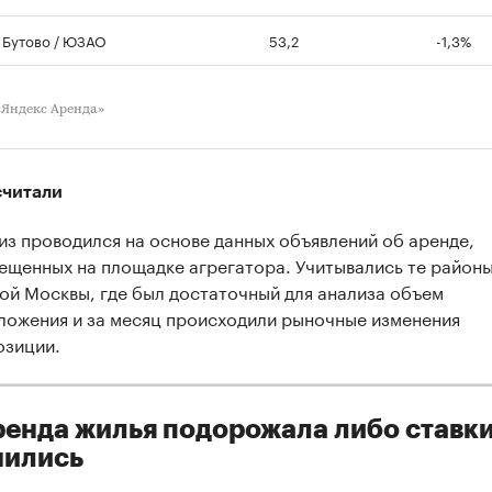
Бутово / ЮЗАО
53,2
-1,3%
«Яндекс Аренда»
считали
из проводился на основе данных объявлений об аренде,
ещенных на площадке агрегатора. Учитывались те район
ой Москвы, где был достаточный для анализа объем
ложения и за месяц происходили рыночные изменения
озиции.
ренда жилья подорожала либо ставки
нились