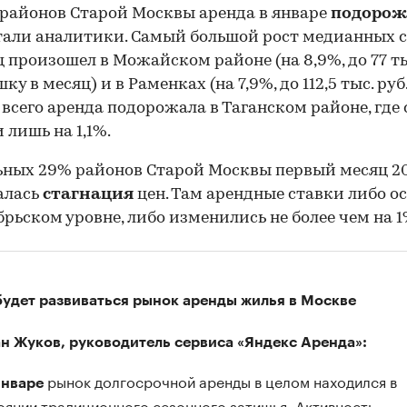
 районов Старой Москвы аренда в январе
подорож
али аналитики. Самый большой рост медианных 
ц произошел в Можайском районе (на 8,9%, до 77 ты
ку в месяц) и в Раменках (на 7,9%, до 112,5 тыс. руб.
всего аренда подорожала в Таганском районе, где
 лишь на 1,1%.
ьных 29% районов Старой Москвы первый месяц 20
алась
стагнация
цен. Там арендные ставки либо о
брьском уровне, либо изменились не более чем на 1
будет развиваться рынок аренды жилья в Москве
н Жуков, руководитель сервиса «Яндекс Аренда»:
рынок долгосрочной аренды в целом находился в
январе
оянии традиционного сезонного затишья. Активность