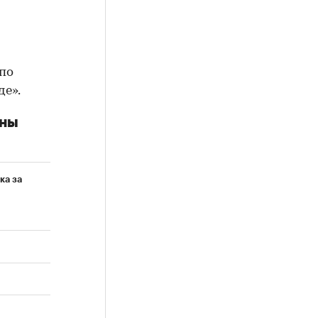
 по
де».
ены
ка за