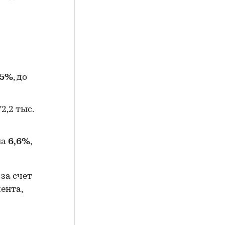
,5%
, до
2,2 тыс.
на
6,6%
,
за счет
ента,