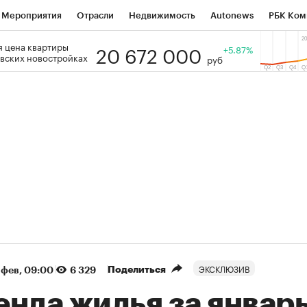
Мероприятия
Отрасли
Недвижимость
Autonews
РБК Ком
20 672 000
 цена квартиры
 РБК
РБК Образование
РБК Курсы
РБК Life
+5.87%
Тренды
Виз
вских новостройках
руб
ь
Крипто
РБК Бизнес-среда
Дискуссионный клуб
Исследо
зета
Спецпроекты СПб
Конференции СПб
Спецпроекты
кономика
Бизнес
Технологии и медиа
Финансы
Рынок на
(+89,47%)
(+34,54%)
 450
АФК «Система» ₽12
Купить
К
ПСБ к 29.07.27
прогноз БКС к 15.07.27
ЭКСКЛЮЗИВ
Поделиться
 фев, 09:00
6 329
енда жилья за январ