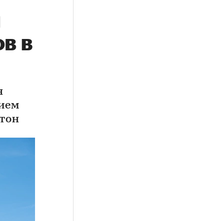
ы
в в
я
нием
етон