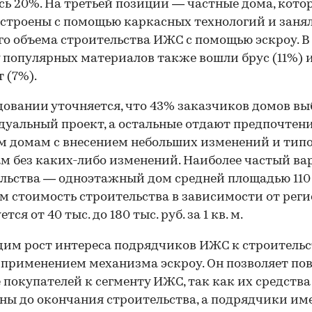
ь 20%. На третьей позиции — частные дома, кото
строены с помощью каркасных технологий и заня
го объема строительства ИЖС с помощью эскроу. В
 популярных материалов также вошли брус (11%) 
 (7%).
довании уточняется, что 43% заказчиков домов в
уальный проект, а остальные отдают предпочтен
м домам с внесением небольших изменений и тип
м без каких-либо изменений. Наиболее частый ва
льства — одноэтажный дом средней площадью 110 к
м стоимость строительства в зависимости от рег
тся от 40 тыс. до 180 тыс. руб. за 1 кв. м.
им рост интереса подрядчиков ИЖС к строительс
 применением механизма эскроу. Он позволяет по
 покупателей к сегменту ИЖС, так как их средства
ы до окончания строительства, а подрядчики им