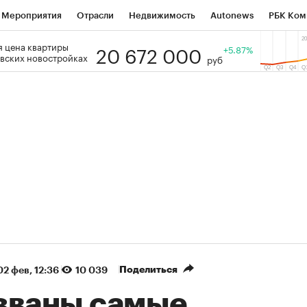
Мероприятия
Отрасли
Недвижимость
Autonews
РБК Ком
20 672 000
 цена квартиры
 РБК
РБК Образование
РБК Курсы
РБК Life
+5.87%
Тренды
Виз
вских новостройках
руб
ь
Крипто
РБК Бизнес-среда
Дискуссионный клуб
Исследо
зета
Спецпроекты СПб
Конференции СПб
Спецпроекты
кономика
Бизнес
Технологии и медиа
Финансы
Рынок на
(+90,43%)
(+35,32%)
₽5 450
АФК «Система» ₽12
Купить
оз ПСБ к 29.07.27
прогноз БКС к 15.07.27
Поделиться
02 фев, 12:36
10 039
званы самые