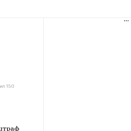
ил 150
 штраф