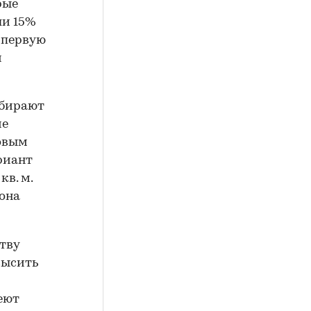
рые
ли 15%
 первую
и
ыбирают
ие
овым
риант
в. м.
иона
тву
высить
еют