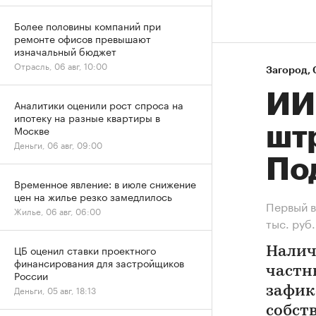
Более половины компаний при
ремонте офисов превышают
изначальный бюджет
Отрасль, 06 авг, 10:00
Загород
⁠,
ИИ
Аналитики оценили рост спроса на
ипотеку на разные квартиры в
шт
Москве
Деньги, 06 авг, 09:00
По
Временное явление: в июле снижение
цен на жилье резко замедлилось
Первый в
Жилье, 06 авг, 06:00
тыс. руб.
ЦБ оценил ставки проектного
Налич
финансирования для застройщиков
частн
России
Деньги, 05 авг, 18:13
зафик
собст