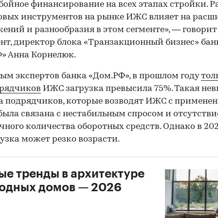
бойное финансирование на всех этапах стройки. Р
вых инструментов на рынке ИЖС влияет на расш
ений и разнообразия в этом сегменте», — говорит
нт, директор блока «Транзакционный бизнес» бан
» Анна Корнелюк.
ым экспертов банка «Дом.РФ», в прошлом году
тол
дрядчиков
ИЖС загрузка превысила 75%. Такая не
00:00
/
00:00
а подрядчиков, которые возводят ИЖС c примене
 была связана с нестабильным спросом и отсутств
чного количества оборотных средств. Однако в 202
рузка может резко возрасти.
ые тренды в архитектуре
одных домов — 2026