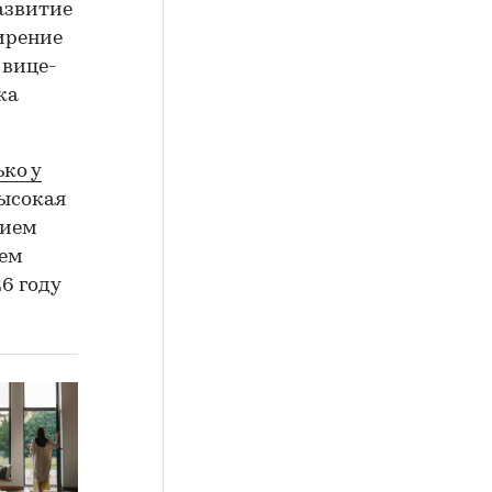
азвитие
ирение
 вице-
ка
ько у
высокая
нием
ием
6 году