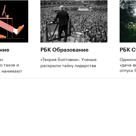
ние
РБК Образование
РБК С
е»
«Теория болтовни». Ученые
Одиноче
о такое и
«дача-в
раскрыли тайну лидерства
отпуск 
х нанимают