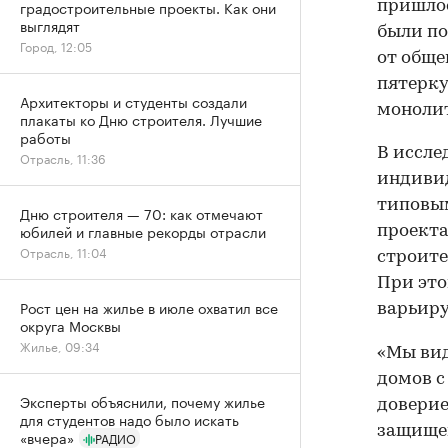
градостроительные проекты. Как они
пришлос
выглядят
были по
Город, 12:05
от обще
пятерку
Архитекторы и студенты создали
монолит
плакаты ко Дню строителя. Лучшие
работы
В иссле
Отрасль, 11:36
индивид
типовы
Дню строителя — 70: как отмечают
юбилей и главные рекорды отрасли
проекта
Отрасль, 11:04
строите
При это
Рост цен на жилье в июле охватил все
варьируе
округа Москвы
Жилье, 09:34
«Мы вид
домов с
Эксперты объяснили, почему жилье
доверие
для студентов надо было искать
защищен
«вчера»
РАДИО