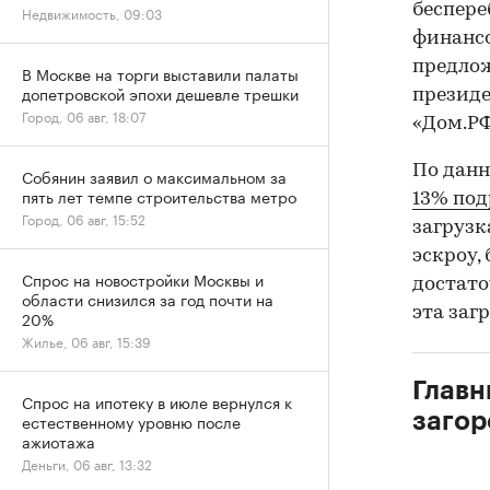
беспере
Недвижимость, 09:03
финансо
предлож
В Москве на торги выставили палаты
допетровской эпохи дешевле трешки
президе
Город, 06 авг, 18:07
«Дом.РФ
По данн
Собянин заявил о максимальном за
пять лет темпе строительства метро
13% по
Город, 06 авг, 15:52
загрузк
эскроу,
Спрос на новостройки Москвы и
достато
области снизился за год почти на
эта заг
20%
Жилье, 06 авг, 15:39
Главн
Спрос на ипотеку в июле вернулся к
загор
естественному уровню после
ажиотажа
Деньги, 06 авг, 13:32