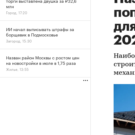
торги выставлена двушка за ₽32,6
млн
по
Город, 17:20
для
ИИ начал выписывать штрафы за
борщевик в Подмосковье
20
Загород, 15:30
Наибо
Назван район Москвы с ростом цен
на новостройки в июле в 1,75 раза
строи
Жилье, 13:55
механ