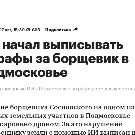
Поделиться
07 авг, 15:30
695
 начал выписывать
рафы за борщевик в
дмосковье
ыписанный ИИ в Подмосковье штраф за борщевик состав
ие борщевика Сосновского на одном из
ых земельных участков в Подмосковье
сировано дроном. За это нарушение
веннику земли с помощью ИИ выписан