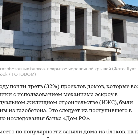
 газобетонных блоков, покрытое черепичной крышей
(Фото: Ilyas
stock / FOTODOM)
году почти треть (32%) проектов домов, которые в
ики с использованием механизма эскроу в
дуальном жилищном строительстве (ИЖС), были
ны из газобетона. Это следует из поступившего в
ю исследования банка «Дом.РФ».
место по популярности заняли дома из блоков, на 