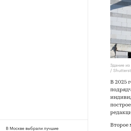
Здание из
/ Shutter
В 2025 
подрядч
индиви
построе
редакци
Второе 
В Москве выбрали лучшие