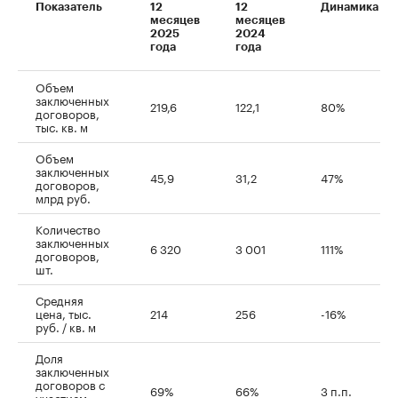
Показатель
12
12
Динамика
месяцев
месяцев
2025
2024
года
года
Объем
заключенных
219,6
122,1
80%
договоров,
тыс. кв. м
Объем
заключенных
45,9
31,2
47%
договоров,
млрд руб.
Количество
заключенных
6 320
3 001
111%
договоров,
шт.
Средняя
цена, тыс.
214
256
-16%
руб. / кв. м
Доля
заключенных
договоров с
69%
66%
3 п.п.
участием