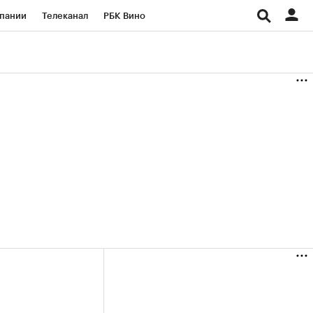
пании
Телеканал
РБК Вино
ациональные проекты
Город
аншизы
Газета
ка
Бизнес