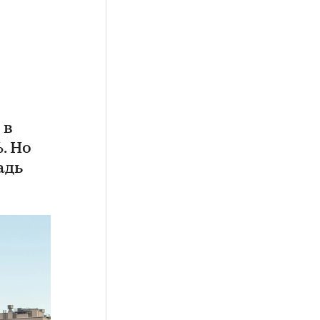
 в
. Но
адь