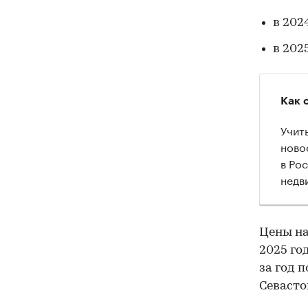
в 2024
в 202
Как 
Учит
ново
в Ро
недв
Цены на
2025 го
за год 
Севастоп