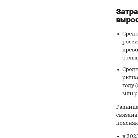
Затра
выро
Сред
росси
прево
больш
Сред
рынке
году (
млн р
Разница
связана
поясняю
в 2023