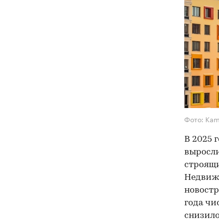
Фото: Kam
В 2025 
выросли
строящи
Недвиж
новостр
года чи
снизило