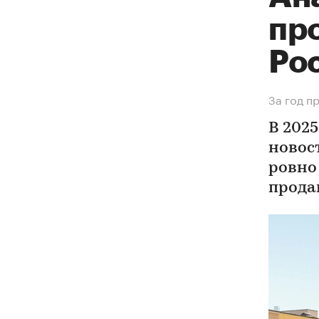
пр
Рос
За год п
В 202
новост
ровно
прода