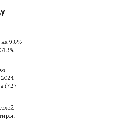
ду
 на 9,8%
 31,3%
ом
 2024
а (7,27
телей
тиры,