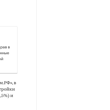
рав в
анные
ой
.РФ», в
стройки
,5%) и