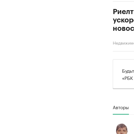
Риелт
ускор
новос
Недвижим
Будь
«РБК
Авторы