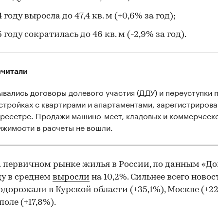
 году выросла до 47,4 кв. м (+0,6% за год);
5 году сократилась до 46 кв. м (-2,9% за год).
считали
ывались договоры долевого участия (ДДУ) и переуступки п
стройках с квартирами и апартаментами, зарегистриров
среестре. Продажи машино-мест, кладовых и коммерческ
ижимости в расчеты не вошли.
 первичном рынке жилья в России, по данным «Дом
ду в среднем
выросли
на 10,2%. Сильнее всего ново
подорожали в Курской области (+35,1%), Москве (+22
оле (+17,8%).