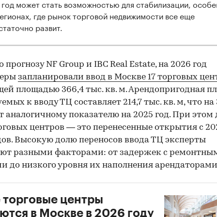
 год может стать возможностью для стабилизации, особе
регионах, где рынок торговой недвижимости все еще
статочно развит.
 прогнозу NF Group и IBC Real Estate, на 2026 год
перы
запланировали ввод в Москве 17 торговых цен
ей площадью 366,4 тыс. кв. м. Арендопригодная п
мых к вводу ТЦ составляет 214,7 тыс. кв. м, что на
т аналогичному показателю на 2025 год. При этом 
орговых центров — это перенесенные открытия с 20
дов. Высокую долю переносов ввода ТЦ эксперты
ют разными факторами: от задержек c ремонтны
и до низкого уровня их наполнения арендаторами
 торговые центры
ются в Москве в 2026 году