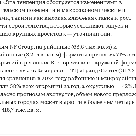
. «Эта тенденция обостряется изменениями в
ительском поведении и макроэкономическими
ми, такими как высокая ключевая ставка и рост
ти строительства, которые усложняют запуск и
цию крупных проектов», — уточнили они.
ым NF Group, на районные (63,6 тыс. кв. м) и
йонные (3,2 тыс. кв. м) форматы пришлось 71% об
крытий в регионах. В то время как окружной форм
влен только в Кемерово — ТЦ «Гранд-Сити» (GLA 27
 Для сравнения: в 2024 году районные и микрорайо
яли 58% всех открытий за год, а окружные — 42%. 
огласно прогнозам экспертов, объем нового предло
льных городах может вырасти в более чем четыре 
418,7 тыс. кв. м.