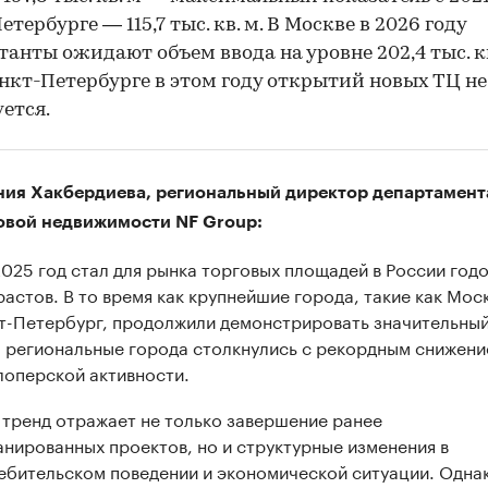
тербурге — 115,7 тыс. кв. м. В Москве в 2026 году
танты ожидают объем ввода на уровне 202,4 тыс. кв
анкт-Петербурге в этом году открытий новых ТЦ не
ется.
ния Хакбердиева, региональный директор департамент
овой недвижимости NF Group:
2025 год стал для рынка торговых площадей в России год
растов. В то время как крупнейшие города, такие как Мос
т-Петербург, продолжили демонстрировать значительны
, региональные города столкнулись с рекордным снижен
лоперской активности.
 тренд отражает не только завершение ранее
анированных проектов, но и структурные изменения в
ебительском поведении и экономической ситуации. Одна