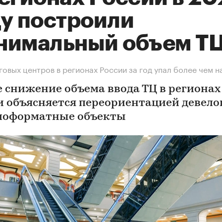
ду построили
нимальный объем Т
говых центров в регионах России за год упал более чем н
е снижение объема ввода ТЦ в регионах
и объясняется переориентацией девело
лоформатные объекты