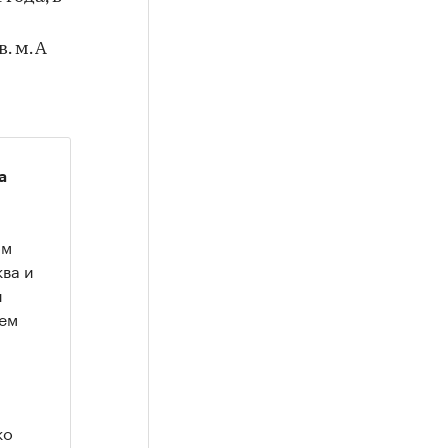
. м. А
а
ом
ква и
й
ием
ко