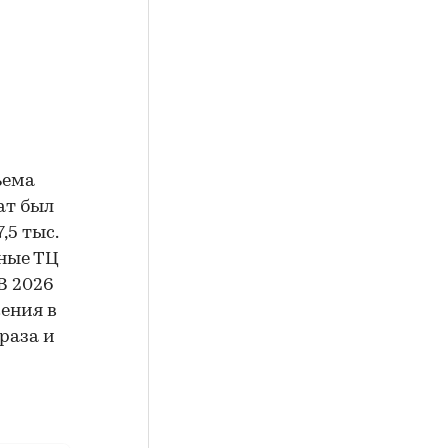
ъема
ат был
,5 тыс.
нные ТЦ
В 2026
жения в
раза и