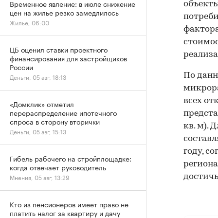
Временное явление: в июле снижение
объекты
цен на жилье резко замедлилось
потреб
Жилье, 06:00
фактора
стоимос
ЦБ оценил ставки проектного
реализа
финансирования для застройщиков
России
По данн
Деньги, 05 авг, 18:13
микрора
всех от
«Домклик» отметил
перераспределение ипотечного
предста
спроса в сторону вторички
кв. м).
Деньги, 05 авг, 15:13
составл
году, с
Гибель рабочего на стройплощадке:
региона
когда отвечает руководитель
достичь 
Мнения, 05 авг, 13:29
Кто из пенсионеров имеет право не
платить налог за квартиру и дачу