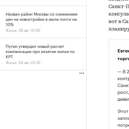
Санкт-Пе
Назван район Москвы со снижением
консуль
цен на новостройки в июле почти на
вот в С
10%
планиру
Жилье, 05 авг, 10:00
Путин утвердил новый расчет
компенсации при изъятии жилья по
Евге
КРТ
торг
Жилье, 04 авг, 20:32
— В 
конт
Санк
рост
деве
Этот
запл
потр