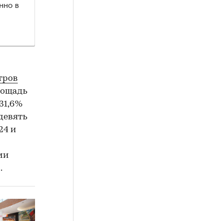
нно в
тров
лощадь
 31,6%
девять
24 и
ми
.