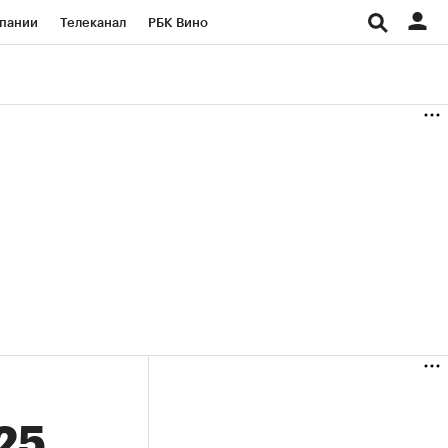
пании
Телеканал
РБК Вино
ациональные проекты
Город
аншизы
Газета
ка
Бизнес
25