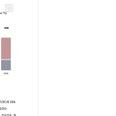
елся на
ыло
года, в