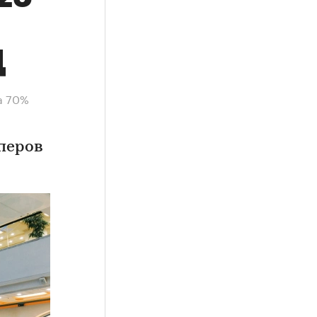
Ц
а 70%
перов