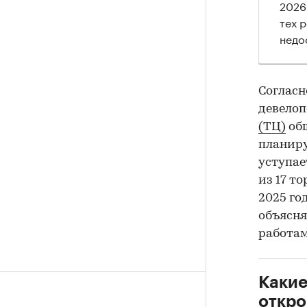
2026
тех 
недо
Согласно
девело
(ТЦ)
общ
планируе
уступае
из 17 т
2025 го
объясня
работам
Какие
откро