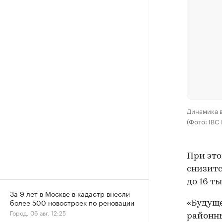
Динамика в
(Фото: IBC 
При это
снизится
до 16 ты
За 9 лет в Москве в кадастр внесли
более 500 новостроек по реновации
«Будуще
Город, 06 авг, 12:25
районны