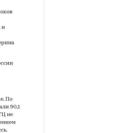
роков
 и
ерина
оссии
е. По
али 90,1
ТЦ не
шением
сь.