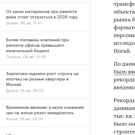
трансф
От каких материалов при ремонте
объекта
дома стоит отказаться в 2026 году
рынка б
Дизайн, 06 авг, 11:47
формато
персона
Более половины компаний при
исследо
ремонте офисов превышают
изначальный бюджет
Ногай.
Отрасль, 06 авг, 10:00
По данн
было вв
Аналитики оценили рост спроса на
ипотеку на разные квартиры в
рекордн
Москве
введено
Деньги, 06 авг, 09:00
Рекордн
Временное явление: в июле снижение
данным 
цен на жилье резко замедлилось
тыс. кв
Жилье, 06 авг, 06:00
было за
строите