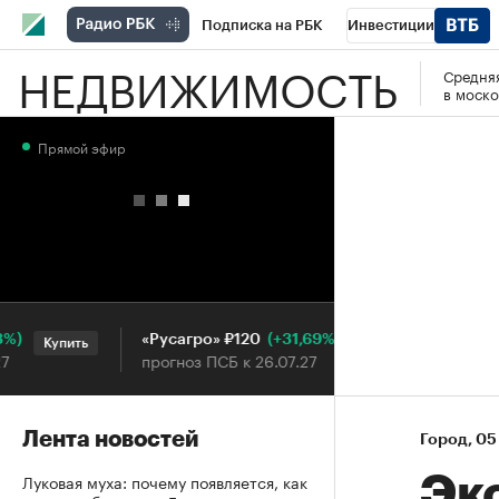
Подписка на РБК
Инвестиции
НЕДВИЖИМОСТЬ
Средняя
РБК Вино
Спорт
Школа управления
в моско
Национальные проекты
Город
Стил
Прямой эфир
Кредитные рейтинги
Франшизы
Га
Проверка контрагентов
Политика
Э
(+31,69%)
«Русагро» ₽120
Ozon ₽5
Купить
Купить
прогноз ПСБ к 26.07.27
прогноз 
Лента новостей
Город
⁠,
05
Луковая муха: почему появляется, как
Эк