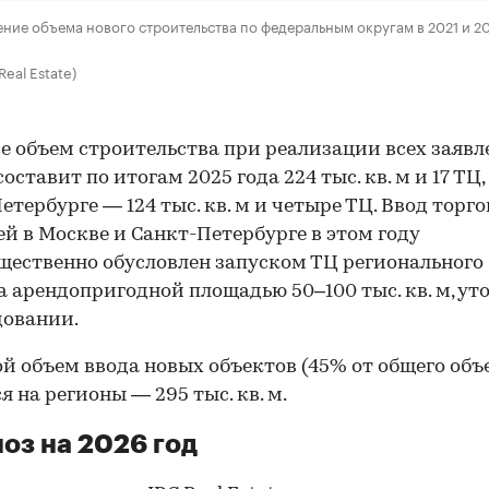
ние объема нового строительства по федеральным округам в 2021 и 2
Real Estate)
е объем строительства при реализации всех заяв
оставит по итогам 2025 года 224 тыс. кв. м и 17 ТЦ, 
етербурге — 124 тыс. кв. м и четыре ТЦ. Ввод торг
й в Москве и Санкт-Петербурге в этом году
ественно обусловлен запуском ТЦ регионального
 арендопригодной площадью 50–100 тыс. кв. м, ут
довании.
й объем ввода новых объектов (45% от общего объ
я на регионы — 295 тыс. кв. м.
оз на 2026 год
00:00
/
00:00