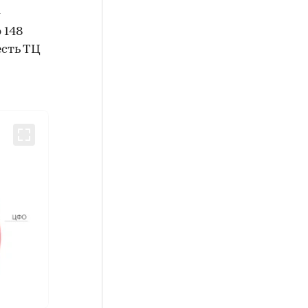
-
 148
есть ТЦ