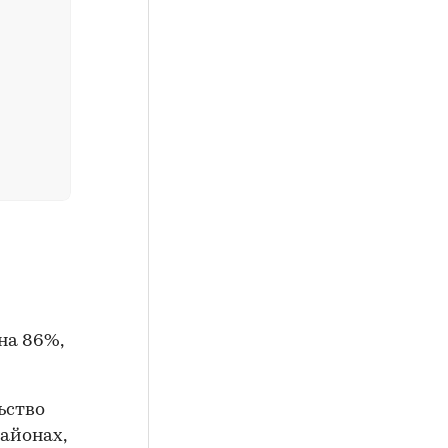
 на 86%,
ьство
айонах,