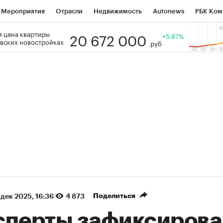
Мероприятия
Отрасли
Недвижимость
Autonews
РБК Ком
20 672 000
 цена квартиры
 РБК
РБК Образование
РБК Курсы
РБК Life
+5.87%
Тренды
Виз
вских новостройках
руб
ь
Крипто
РБК Бизнес-среда
Дискуссионный клуб
Исследо
зета
Спецпроекты СПб
Конференции СПб
Спецпроекты
кономика
Бизнес
Технологии и медиа
Финансы
Рынок на
(+89,1%)
(+33,81%)
 450
АФК «Система» ₽12
Купить
Ку
ПСБ к 29.07.27
прогноз БКС к 15.07.27
Поделиться
 дек 2025, 16:36
4 873
сперты зафиксирова