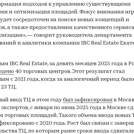
ормация подходов к управлению существующими
ми и оптимизация площадей. Фокус внимания иг
удет сосредоточен на поиске новых концепций и
в, а также предоставлении качественного сервиса
лизации», — говорит руководитель департамента
ваний и аналитики компании IBC Real Estate Екат
ым IBC Real Estate, за девять месяцев 2025 года в Р
едено
40 торговых центров. Этот результат стал
ым с 2021 года, когда за аналогичный период было
 23 ТЦ.
ый ввод ТЦ в этом году
был зафиксирован
в Москв
экспертов, с января по июнь 2025 года в Москве сд
. м торговых площадей. Такого объема ввода новых 
фиксировано с 2020 года. Рост был связан с завер
льства ТЦ, по которым ранее сроки ввода сдвигали