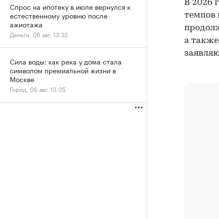
В 2026 
Спрос на ипотеку в июле вернулся к
естественному уровню после
темпов 
ажиотажа
продолж
Деньги, 06 авг, 13:32
а также
заявляю
Сила воды: как река у дома стала
символом премиальной жизни в
Москве
Город, 06 авг, 13:05