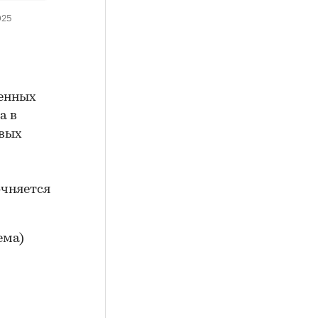
025
ленных
а в
овых
очняется
ема)