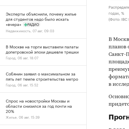
Распределе
годах, %
Эксперты объяснили, почему жилье
для студентов надо было искать
(Фото: IBC 
«вчера»
РАДИО
Недвижимость, 07 авг, 09:03
В Москв
В Москве на торги выставили палаты
планов с
допетровской эпохи дешевле трешки
Санкт-П
Город, 06 авг, 18:07
площаде
преимущ
Собянин заявил о максимальном за
формата
пять лет темпе строительства метро
в иссле
Город, 06 авг, 15:52
Основно
Спрос на новостройки Москвы и
придетс
области снизился за год почти на
20%
Прогн
Жилье, 06 авг, 15:39