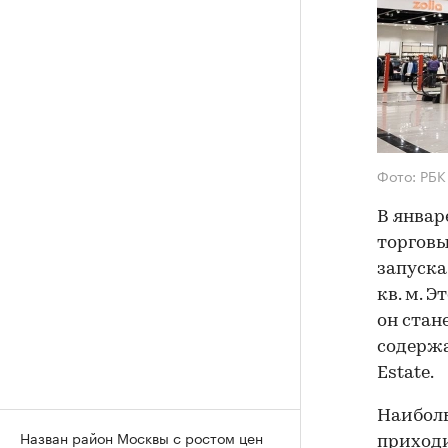
Фото: РБК
В январ
торговы
запуска
кв. м. Э
он стан
содержа
Estate.
Наиболь
Назван район Москвы с ростом цен
приходи