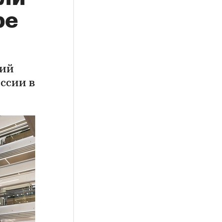
ре
щий
ссии в