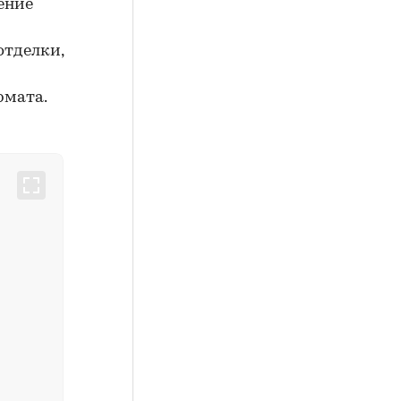
ение
отделки,
рмата.