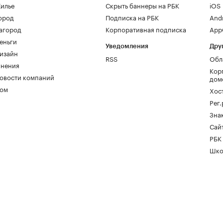
илье
Скрыть баннеры на РБК
iOS
ород
Подписка на РБК
And
агород
Корпоративная подписка
AppG
еньги
Уведомления
Дру
изайн
RSS
Обл
нения
Кор
овости компаний
дом
ом
Хос
Рег
Зна
Сайт
РБК
Шко