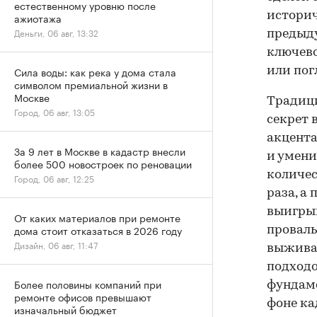
естественному уровню после
историч
ажиотажа
Деньги, 06 авг, 13:32
предыду
ключево
Сила воды: как река у дома стала
или пог
символом премиальной жизни в
Москве
Традици
Город, 06 авг, 13:05
секрет 
акцента
За 9 лет в Москве в кадастр внесли
и умени
более 500 новостроек по реновации
количес
Город, 06 авг, 12:25
раза, а
выигрыв
От каких материалов при ремонте
дома стоит отказаться в 2026 году
проваль
Дизайн, 06 авг, 11:47
выживан
подходо
Более половины компаний при
фундаме
ремонте офисов превышают
фоне ка
изначальный бюджет