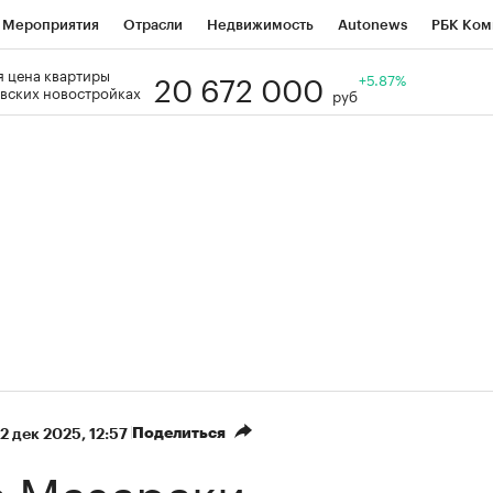
Мероприятия
Отрасли
Недвижимость
Autonews
РБК Ком
20 672 000
 цена квартиры
Образование
РБК Курсы
РБК Life
Тренды
+5.87%
Визионеры
Н
вских новостройках
руб
Дискуссионный клуб
Исследования
Кредитные рейтинги
Фр
Спецпроекты
Проверка контрагентов
Политика
Экономи
к наличной валюты
Поделиться
2 дек 2025, 12:57
в Мазараки