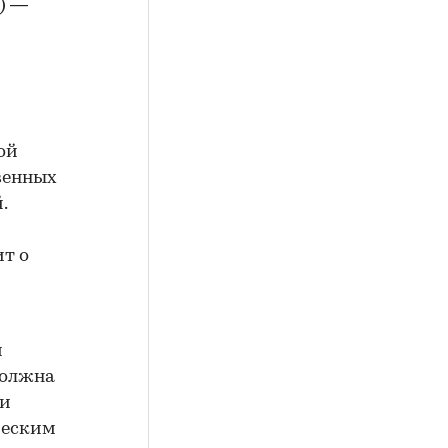
) —
ой
твенных
.
ит о
и
должна
ии
ческим