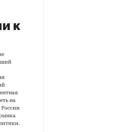
ии к
ве
учший
ня
ый
дентная
еть на
 России
 рынка
литики.