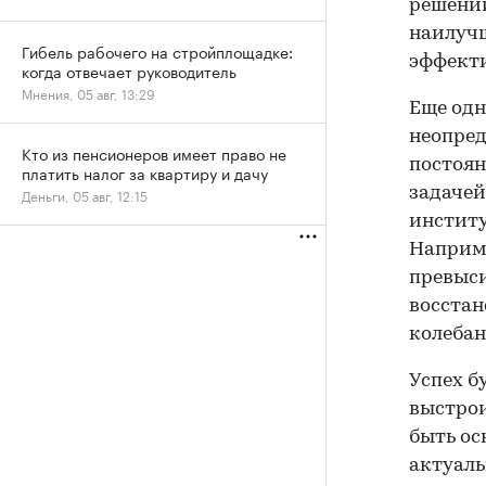
решений
наилуч
Гибель рабочего на стройплощадке:
эффекти
когда отвечает руководитель
Мнения, 05 авг, 13:29
Еще одн
неопред
Кто из пенсионеров имеет право не
постоян
платить налог за квартиру и дачу
задачей
Деньги, 05 авг, 12:15
институ
Наприме
превыси
восстан
колебан
Успех б
выстрои
быть ос
актуаль