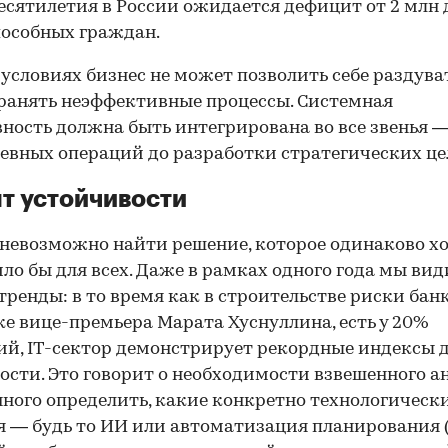
есятилетия в России ожидается дефицит от 2 млн 
особных граждан.
 условиях бизнес не может позволить себе раздува
ранять неэффективные процессы. Системная
ность должна быть интегрирована во все звенья —
евных операций до разработки стратегических це
т устойчивости
невозможно найти решение, которое одинаково х
ло бы для всех. Даже в рамках одного года мы ви
тренды: в то время как в строительстве риски бан
ке вице-премьера Марата Хуснуллина, есть у 20%
й, IT-сектор демонстрирует рекордные индексы 
ости. Это говорит о необходимости взвешенного а
ного определить, какие конкретно технологическ
 — будь то ИИ или автоматизация планирования