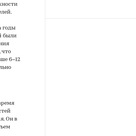
жности
лей.
а годы
й были
ания
 что
ше 6–12
льно
время
стей
. Он в
бъем