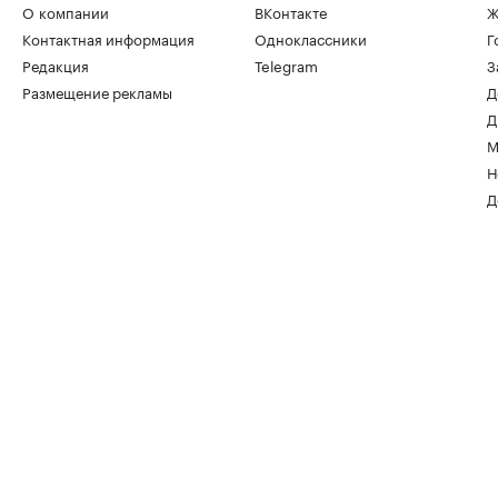
О компании
ВКонтакте
Ж
Контактная информация
Одноклассники
Г
Редакция
Telegram
З
Размещение рекламы
Д
Д
М
Н
Д