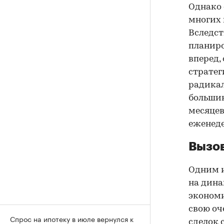
Однако 
многих 
Вследст
планиро
вперед,
стратег
радикал
большин
месяцев
еженеде
Вызов
Одним и
на дина
экономи
свою оч
Спрос на ипотеку в июле вернулся к
сделок 