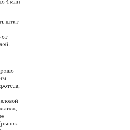
до 4 млн
ть штат
 от
лей.
орошо
дим
кротств,
деловой
нализа,
ие
 (рынок