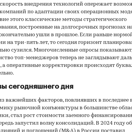
скорость внедрения технологий опережает возмо
компаний по адаптации своих операционных моде
вие этого классические методы стратегического
вания, построенные на долгосрочных прогнозах н
 окончательно ушли в прошлое. Если раньше нормо
ии на три-пять лет, то сегодня горизонт планиров
ьно сузился. Многочисленные опросы показывают,
ство топ-менеджеров теперь не заглядывают даль
, а оперативные корректировки происходят буква
льно.
ы сегодняшнего дня
з важнейших факторов, повлиявших в последнее 
мику рыночной конъюнктуры в большинстве обла
ки, стал рост стоимости заемного финансирования
ередь запустил волну консолидаций. В 2024 году о
слияний и поглощений (M&A) в России поставил