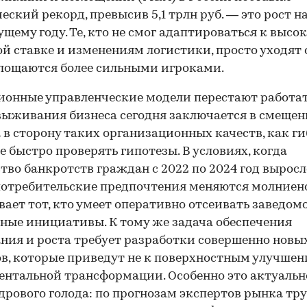
еский рекорд, превысив 5,1 трлн руб. — это рост н
щему году. Те, кто не смог адаптироваться к высо
й ставке и изменениям логистики, просто уходят 
лощаются более сильными игроками.
онные управленческие модели перестают работать
выживания бизнеса сегодня заключается в смеще
 в сторону таких организационных качеств, как г
е быстро проверять гипотезы. В условиях, когда
тво банкротств граждан с 2022 по 2024 год выросло
 потребительские предпочтения меняются молниен
ает тот, кто умеет оперативно отсеивать заведом
ные инициативы. К тому же задача обеспечения
ия и роста требует разработки совершенно новы
в, которые приведут не к поверхностным улучшени
нтальной трансформации. Особенно это актуальн
дрового голода: по прогнозам экспертов рынка тру