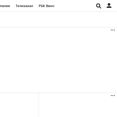
пании
Телеканал
РБК Вино
ациональные проекты
Город
аншизы
Газета
ка
Бизнес