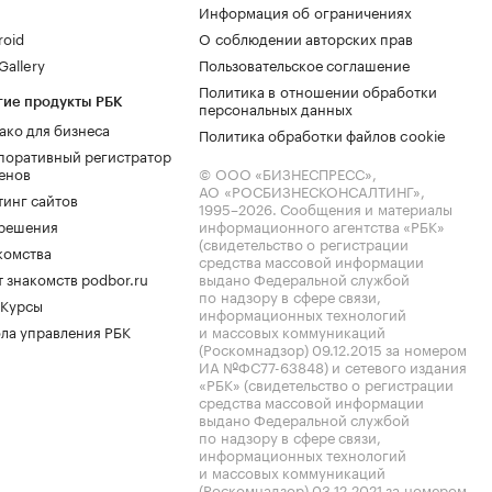
Информация об ограничениях
roid
О соблюдении авторских прав
allery
Пользовательское соглашение
Политика в отношении обработки
гие продукты РБК
персональных данных
ако для бизнеса
Политика обработки файлов cookie
поративный регистратор
енов
© ООО «БИЗНЕСПРЕСС»,
АО «РОСБИЗНЕСКОНСАЛТИНГ»,
тинг сайтов
1995–2026
. Сообщения и материалы
.решения
информационного агентства «РБК»
(свидетельство о регистрации
комства
средства массовой информации
 знакомств podbor.ru
выдано Федеральной службой
по надзору в сфере связи,
 Курсы
информационных технологий
ла управления РБК
и массовых коммуникаций
(Роскомнадзор) 09.12.2015 за номером
ИА №ФС77-63848) и сетевого издания
«РБК» (свидетельство о регистрации
средства массовой информации
выдано Федеральной службой
по надзору в сфере связи,
информационных технологий
и массовых коммуникаций
(Роскомнадзор) 03.12.2021 за номером