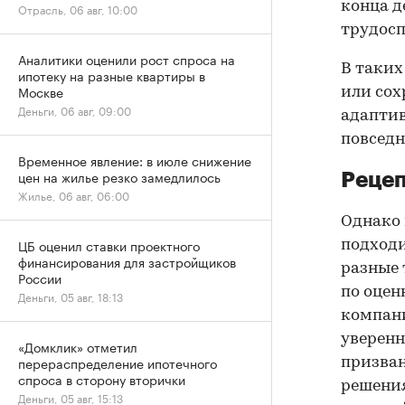
конца д
Отрасль, 06 авг, 10:00
трудосп
Аналитики оценили рост спроса на
В таких
ипотеку на разные квартиры в
Москве
или сох
Деньги, 06 авг, 09:00
адаптив
повседн
Временное явление: в июле снижение
цен на жилье резко замедлилось
Рецеп
Жилье, 06 авг, 06:00
Однако 
ЦБ оценил ставки проектного
подходи
финансирования для застройщиков
разные 
России
по оцен
Деньги, 05 авг, 18:13
компани
уверенн
«Домклик» отметил
перераспределение ипотечного
призван
спроса в сторону вторички
решения
Деньги, 05 авг, 15:13