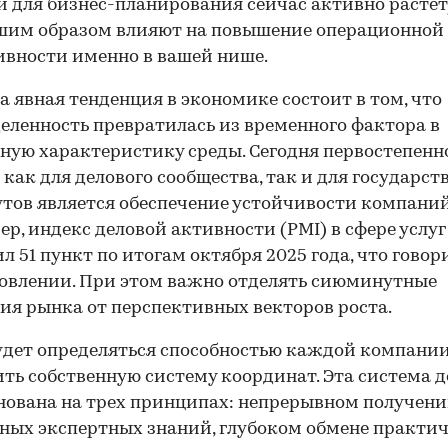
 для бизнес-планирования сейчас активно растет
шим образом влияют на повышение операционной
вности именно в вашей нише.
а явная тенденция в экономике состоит в том, что
еленность превратилась из временного фактора в
ную характеристику среды. Сегодня первостепенн
 как для делового сообщества, так и для государс
тов является обеспечение устойчивости компаний
р, индекс деловой активности (PMI) в сфере услуг
л 51 пункт по итогам октября 2025 года, что говор
овлении. При этом важно отделять сиюминутные
ия рынка от перспективных векторов роста.
удет определяться способностью каждой компани
ть собственную систему координат. Эта система 
нована на трех принципах: непрерывном получен
ных экспертных знаний, глубоком обмене практи