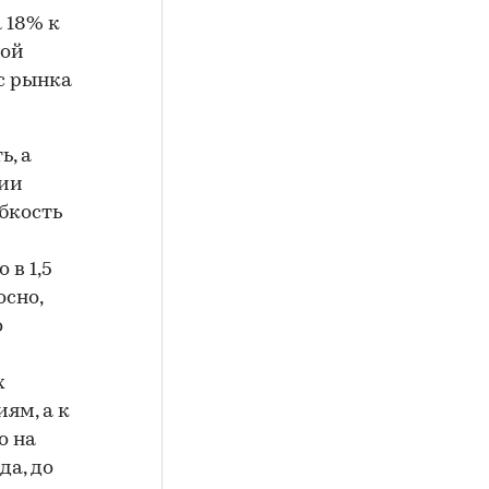
а 18% к
кой
с рынка
, а
нии
ибкость
 в 1,5
осно,
о
х
ям, а к
о на
да, до