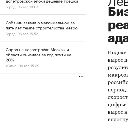
допетровской эпохи дешевле трешки
Город, 06 авг, 18:07
Биз
реа
Собянин заявил о максимальном за
пять лет темпе строительства метро
Город, 06 авг, 15:52
ад
Спрос на новостройки Москвы и
Индекс 
области снизился за год почти на
20%
вырос д
Жилье, 06 авг, 15:39
результ
макроэк
российс
период.
скорост
цифры: 
вырос н
вплотну