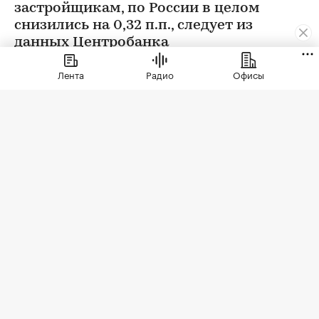
застройщикам, по России в целом
снизились на 0,32 п.п., следует из
данных Центробанка
Лента
Радио
Офисы
Фото: Levon Avagyan / Shutterstock / FOTODOM
На середину 2026 года средняя ставка
проектного финансирования по кредитам,