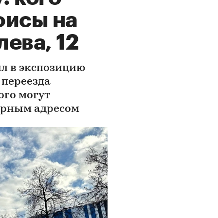
фисы на
ева, 12
л в экспозицию
 переезда
ого могут
арным адресом