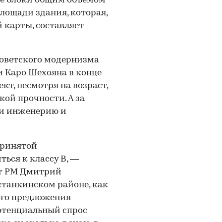
ые блоки общим объемом
 площади здания, которая,
 карты, составляет
советского модернизма
и Каро Шехояна в конце
ект, несмотря на возраст,
ой прочности. А за
ли инженерию и
принятой
ься к классу B, —
ar PM Дмитрий
Останкинском районе, как
ого предложения
потенциальный спрос