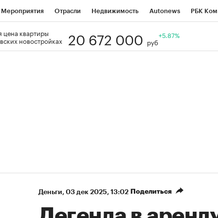
Мероприятия
Отрасли
Недвижимость
Autonews
РБК Ком
20 672 000
 цена квартиры
Образование
РБК Курсы
РБК Life
Тренды
+5.87%
Визионеры
Н
вских новостройках
руб
Дискуссионный клуб
Исследования
Кредитные рейтинги
Фр
Спецпроекты
Проверка контрагентов
Политика
Экономи
к наличной валюты
Поделиться
Деньги
⁠,
03 дек 2025, 13:02
Легенда в аренду