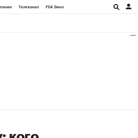
пании
Телеканал
РБК Вино
ациональные проекты
Город
аншизы
Газета
ка
Бизнес
: кого