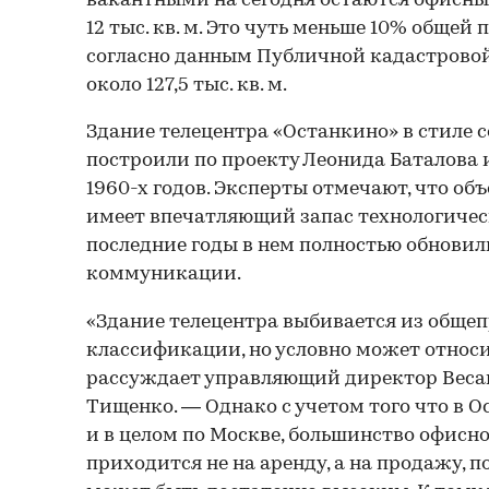
вакантными на сегодня остаются офисн
12 тыс. кв. м. Это чуть меньше 10% общей
согласно данным Публичной кадастровой
около 127,5 тыс. кв. м.
Здание телецентра «Останкино» в стиле 
построили по проекту Леонида Баталова 
1960-х годов. Эксперты отмечают, что объ
имеет впечатляющий запас технологическ
последние годы в нем полностью обнови
коммуникации.
«Здание телецентра выбивается из обще
классификации, но условно может относит
рассуждает управляющий директор Bec
Тищенко. — Однако с учетом того что в 
и в целом по Москве, большинство офисн
приходится не на аренду, а на продажу, 