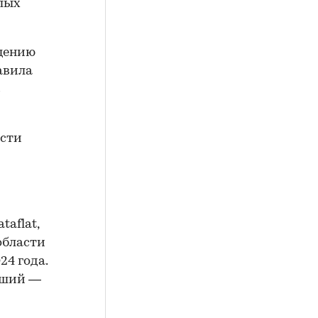
лых
ащению
авила
в
асти
taflat,
области
4 года.
ьший —