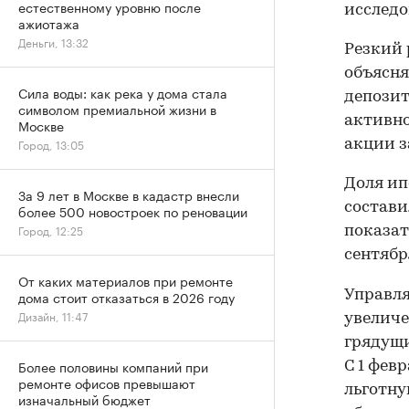
естественному уровню после
исслед
ажиотажа
Деньги, 13:32
Резкий 
объясня
Сила воды: как река у дома стала
депозит
символом премиальной жизни в
активно
Москве
Город, 13:05
акции 
Доля ип
За 9 лет в Москве в кадастр внесли
состави
более 500 новостроек по реновации
Город, 12:25
показат
сентябр
От каких материалов при ремонте
Управл
дома стоит отказаться в 2026 году
Дизайн, 11:47
увеличе
грядущ
Более половины компаний при
С 1 фев
ремонте офисов превышают
льготну
изначальный бюджет