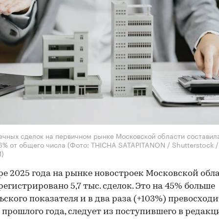
ечных сделок на первичном рынке Московской области составила
6% от общего числа
(Фото: THICHA SATAPITANON / Shutterstock /
)
ре 2025 года на рынке новостроек Московской обл
регистрировано 5,7 тыс. сделок. Это на 45% больше
ьского показателя и в два раза (+103%) превосходи
 прошлого года, следует из поступившего в редак