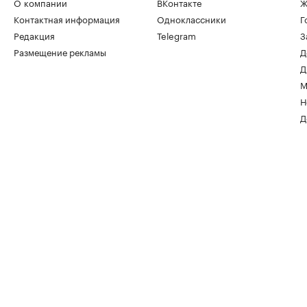
О компании
ВКонтакте
Ж
Контактная информация
Одноклассники
Г
Редакция
Telegram
З
Размещение рекламы
Д
Д
М
Н
Д