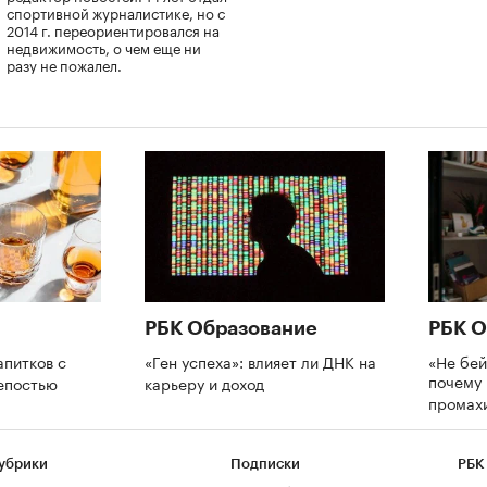
спортивной журналистике, но с
2014 г. переориентировался на
недвижимость, о чем еще ни
разу не пожалел.
РБК Образование
РБК О
апитков с
«Ген успеха»: влияет ли ДНК на
«Не бей
почему 
репостью
карьеру и доход
промах
убрики
Подписки
РБК