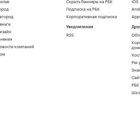
илье
Скрыть баннеры на РБК
iOS
ород
Подписка на РБК
And
агород
Корпоративная подписка
AppG
еньги
Уведомления
Дру
изайн
RSS
Обл
нения
Кор
овости компаний
дом
ом
Хос
Рег
Зна
Сайт
РБК
Шко