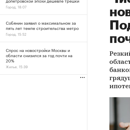
допетровской эпохи дешевле трешки
Город, 18:07
но
По
Собянин заявил о максимальном за
пять лет темпе строительства метро
Город, 15:52
поч
Спрос на новостройки Москвы и
Резки
области снизился за год почти на
20%
облас
Жилье, 15:39
банко
гряду
ипоте