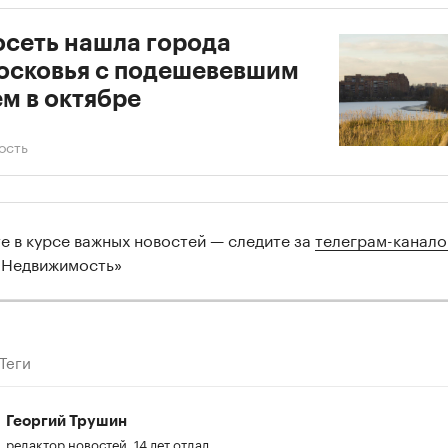
сеть нашла города
осковья с подешевевшим
м в октябре
ость
те в курсе важных новостей — следите за
телеграм-канал
 Недвижимость»
Теги
Георгий Трушин
редактор новостей. 14 лет отдал