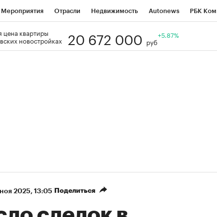
Мероприятия
Отрасли
Недвижимость
Autonews
РБК Ком
20 672 000
 цена квартиры
Образование
РБК Курсы
РБК Life
Тренды
+5.87%
Визионеры
Н
вских новостройках
руб
Дискуссионный клуб
Исследования
Кредитные рейтинги
Фр
Спецпроекты
Проверка контрагентов
Политика
Экономи
к наличной валюты
Поделиться
 ноя 2025, 13:05
сло сделок в