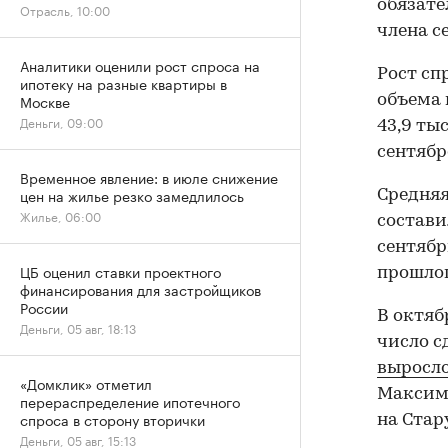
обязате
Отрасль, 10:00
члена с
Аналитики оценили рост спроса на
Рост сп
ипотеку на разные квартиры в
Москве
объема 
Деньги, 09:00
43,9 ты
сентябр
Временное явление: в июле снижение
цен на жилье резко замедлилось
Средняя
Жилье, 06:00
состави
сентябр
ЦБ оценил ставки проектного
прошлог
финансирования для застройщиков
России
В октяб
Деньги, 05 авг, 18:13
число с
выросл
«Домклик» отметил
Максима
перераспределение ипотечного
спроса в сторону вторички
на Стар
Деньги, 05 авг, 15:13