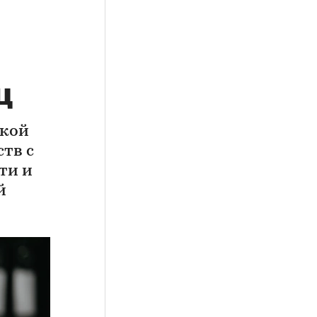
ц
ской
тв с
ти и
й