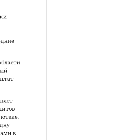
ики
одние
области
ный
льтат
няет
дитов
потеке.
одну
ками в