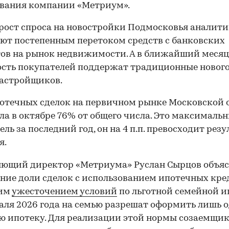
ования компании «Метриум».
рост спроса на новостройки Подмосковья аналит
ют постепенным перетоком средств с банковских
ов на рынок недвижимости. А в ближайший месяц
сть покупателей поддержат традиционные новог
застройщиков.
отечных сделок на первичном рынке Московской 
ла в октябре 76% от общего числа. Это максималь
ель за последний год, он на 4 п.п. превосходит резу
я.
яющий директор «Метриума» Руслан Сырцов объяс
ние доли сделок с использованием ипотечных кре
им
ужесточением условий
по льготной семейной и
раля 2026 года на семью разрешат оформить лишь 
ю ипотеку. Для реализации этой нормы созаемщи