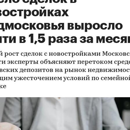
востройках
дмосковья выросло
ти в 1,5 раза за меся
й рост сделок с новостройками Москов
ти эксперты объясняют перетоком средс
вских депозитов на рынок недвижимос
щим ужесточением условий по семейно
ке