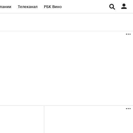
пании
Телеканал
РБК Вино
ациональные проекты
Город
аншизы
Газета
ка
Бизнес