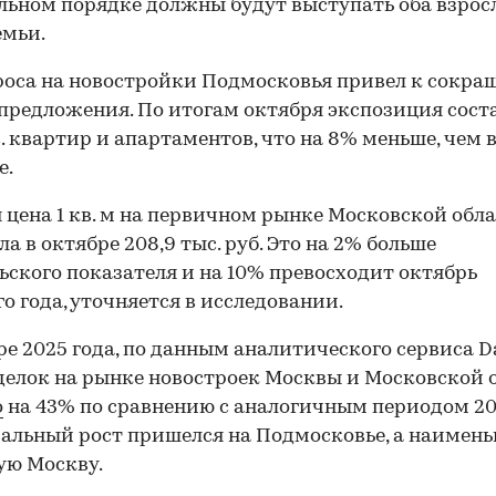
льном порядке должны будут выступать оба взрос
емьи.
роса на новостройки Подмосковья привел к сокр
предложения. По итогам октября экспозиция сост
с. квартир и апартаментов, что на 8% меньше, чем 
е.
 цена 1 кв. м на первичном рынке Московской обл
ла в октябре 208,9 тыс. руб. Это на 2% больше
ьского показателя и на 10% превосходит октябрь
о года, уточняется в исследовании.
ре 2025 года, по данным аналитического сервиса Da
делок на рынке новостроек Москвы и Московской 
о
на 43% по сравнению с аналогичным периодом 202
льный рост пришелся на Подмосковье, а наимен
ую Москву.