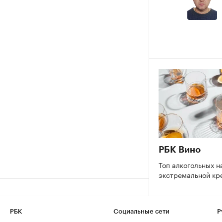
РБК Вино
Топ алкогольных н
экстремальной к
РБК
Социальные сети
Р