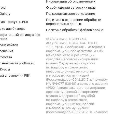
Информация об ограничениях
roid
О соблюдении авторских прав
allery
Пользовательское соглашение
Политика в отношении обработки
гие продукты РБК
персональных данных
ако для бизнеса
Политика обработки файлов cookie
поративный регистратор
енов
© ООО «БИЗНЕСПРЕСС»,
АО «РОСБИЗНЕСКОНСАЛТИНГ»,
тинг сайтов
1995–2026
. Сообщения и материалы
.решения
информационного агентства «РБК»
(свидетельство о регистрации
комства
средства массовой информации
 знакомств podbor.ru
выдано Федеральной службой
по надзору в сфере связи,
 Курсы
информационных технологий
ла управления РБК
и массовых коммуникаций
(Роскомнадзор) 09.12.2015 за номером
ИА №ФС77-63848) и сетевого издания
«РБК» (свидетельство о регистрации
средства массовой информации
выдано Федеральной службой
по надзору в сфере связи,
информационных технологий
и массовых коммуникаций
(Роскомнадзор) 03.12.2021 за номером